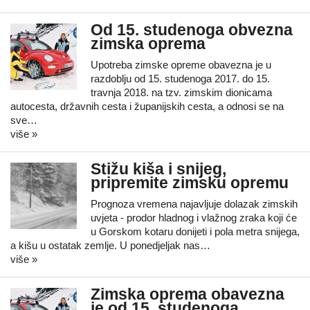
Od 15. studenoga obvezna
zimska oprema
Upotreba zimske opreme obavezna je u
razdoblju od 15. studenoga 2017. do 15.
travnja 2018. na tzv. zimskim dionicama
autocesta, državnih cesta i županijskih cesta, a odnosi se na
sve…
više »
Stižu kiša i snijeg,
pripremite zimsku opremu
Prognoza vremena najavljuje dolazak zimskih
uvjeta - prodor hladnog i vlažnog zraka koji će
u Gorskom kotaru donijeti i pola metra snijega,
a kišu u ostatak zemlje. U ponedjeljak nas…
više »
Zimska oprema obavezna
je od 15. studenoga