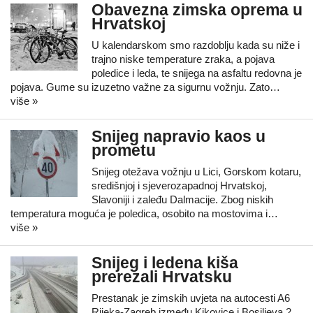
Obavezna zimska oprema u
Hrvatskoj
U kalendarskom smo razdoblju kada su niže i
trajno niske temperature zraka, a pojava
poledice i leda, te snijega na asfaltu redovna je
pojava. Gume su izuzetno važne za sigurnu vožnju. Zato…
više »
Snijeg napravio kaos u
prometu
Snijeg otežava vožnju u Lici, Gorskom kotaru,
središnjoj i sjeverozapadnoj Hrvatskoj,
Slavoniji i zaleđu Dalmacije. Zbog niskih
temperatura moguća je poledica, osobito na mostovima i…
više »
Snijeg i ledena kiša
prerezali Hrvatsku
Prestanak je zimskih uvjeta na autocesti A6
Rijeka-Zagreb između Kikovice i Bosiljeva 2,