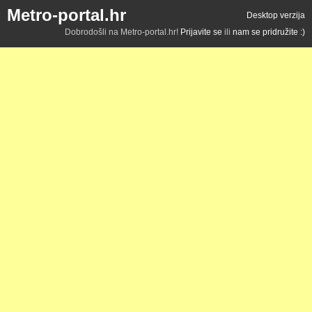
Metro-portal.hr
Desktop verzija
Dobrodošli na Metro-portal.hr!
Prijavite se
ili
nam se pridružite :)