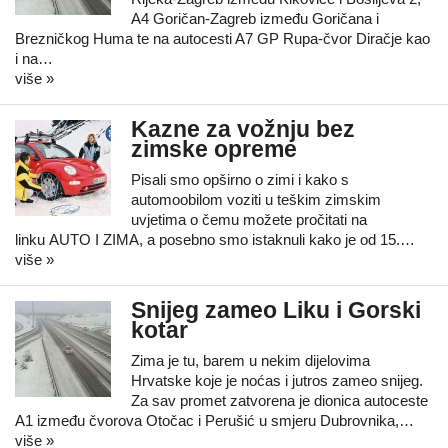
A4 Goričan-Zagreb između Goričana i
Brezničkog Huma te na autocesti A7 GP Rupa-čvor Diračje kao
i na…
više »
Kazne za vožnju bez
zimske opreme
Pisali smo opširno o zimi i kako s
automoobilom voziti u teškim zimskim
uvjetima o čemu možete pročitati na
linku AUTO I ZIMA, a posebno smo istaknuli kako je od 15.…
više »
Snijeg zameo Liku i Gorski
kotar
Zima je tu, barem u nekim dijelovima
Hrvatske koje je noćas i jutros zameo snijeg.
Za sav promet zatvorena je dionica autoceste
A1 između čvorova Otočac i Perušić u smjeru Dubrovnika,…
više »