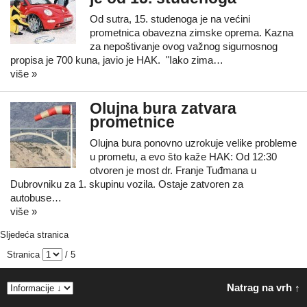
Od sutra, 15. studenoga je na većini
prometnica obavezna zimske oprema. Kazna
za nepoštivanje ovog važnog sigurnosnog
propisa je 700 kuna, javio je HAK. "Iako zima…
više »
Olujna bura zatvara
prometnice
Olujna bura ponovno uzrokuje velike probleme
u prometu, a evo što kaže HAK: Od 12:30
otvoren je most dr. Franje Tuđmana u
Dubrovniku za 1. skupinu vozila. Ostaje zatvoren za
autobuse…
više »
Sljedeća stranica
Stranica
/ 5
Natrag na vrh ↑