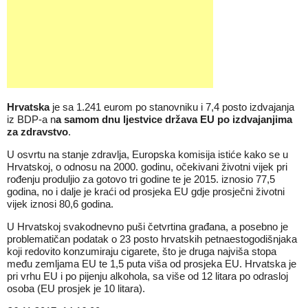
Hrvatska
je sa 1.241 eurom po stanovniku i 7,4 posto izdvajanja
iz BDP-a n
a samom dnu ljestvice država EU po izdvajanjima
za zdravstvo
.
U osvrtu na stanje zdravlja, Europska komisija istiće kako se u
Hrvatskoj, o odnosu na 2000. godinu, očekivani životni vijek pri
rođenju produljio za gotovo tri godine te je 2015. iznosio 77,5
godina, no i dalje je kraći od prosjeka EU gdje prosječni životni
vijek iznosi 80,6 godina.
U Hrvatskoj svakodnevno puši četvrtina građana, a posebno je
problematičan podatak o 23 posto hrvatskih petnaestogodišnjaka
koji redovito konzumiraju cigarete, što je druga najviša stopa
među zemljama EU te 1,5 puta viša od prosjeka EU. Hrvatska je
pri vrhu EU i po pijenju alkohola, sa više od 12 litara po odrasloj
osoba (EU prosjek je 10 litara).