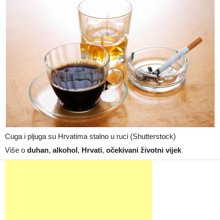
Cuga i pljuga su Hrvatima stalno u ruci (Shutterstock)
Više o
duhan
,
alkohol
,
Hrvati
,
očekivani životni vijek