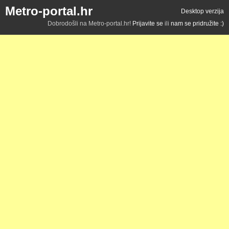
Metro-portal.hr
Desktop verzija
Dobrodošli na Metro-portal.hr!
Prijavite se
ili
nam se pridružite :)