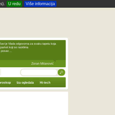
s).
U redu
Više informacija
žavi je Vlada odgovorna za svaku tapetu koja
 parket koji se rasklima
 posao ...
Zoran Milanović
TRAŽI
roskop
Iza ogledala
Hi-tech