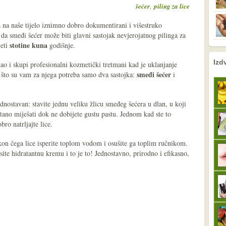
,
šećer
piling za lice
 na naše tijelo iznimno dobro dokumentirani i višestruko
da smeđi šećer može biti glavni sastojak nevjerojatnog pilinga za
stotine kuna
jeti
godišnje.
nema prethodne s
sljedeće
Izd
kao i skupi profesionalni kozmetički tretmani kad je uklanjanje
smeđi šećer
st što su vam za njega potreba samo dva sastojka:
i
dnostavan: stavite jednu veliku žlicu smeđeg šećera u dlan, u koji
stano miješati dok ne dobijete gustu pastu. Jednom kad ste to
ro natrljajte lice.
kon čega lice isperite toplom vodom i osušite ga toplim ručnikom.
ite hidratantnu kremu i to je to! Jednostavno, prirodno i efikasno,