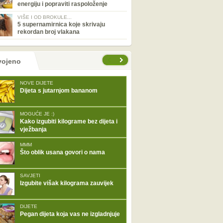
energiju i popraviti raspoloženje
VIŠE I OD BROKULE...
5 supernamirnica koje skrivaju
rekordan broj vlakana
tranice
vojeno
NOVE DIJETE
Dijeta s jutarnjom bananom
MOGUĆE JE :)
Kako izgubiti kilograme bez dijeta i
vježbanja
MMM
Što oblik usana govori o nama
SAVJETI
Izgubite višak kilograma zauvijek
DIJETE
Pegan dijeta koja vas ne izgladnjuje