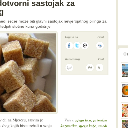
otvorni sastojak za
g
đi šećer može biti glavni sastojak nevjerojatnog pilinga za
štedjeti stotine kuna godišnje
Objavi na
Print
prethodno
2
Os
Komentiraj
Font
vjeli na Mjesecu, sasvim je
Više o
,
njega lica
prirodna
 zbog kojih biste trebali u svoju
,
,
kozmetika
njega kože
smeđi