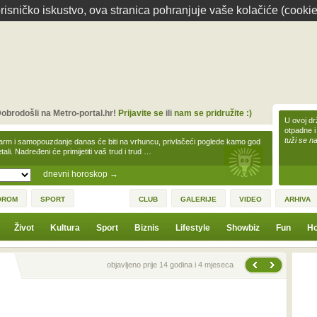
isničko iskustvo, ova stranica pohranjuje vaše kolačiće (cookie
obrodošli na Metro-portal.hr!
Prijavite se
ili
nam se pridružite :)
U ovoj dr
otpadne i
tuži se na
arm i samopouzdanje danas će biti na vrhuncu, privlačeći poglede kamo god
tali. Nadređeni će primijetiti vaš trud i trud …
dnevni horoskop
→
OROM
SPORT
CLUB
GALERIJE
VIDEO
ARHIVA
Život
Kultura
Sport
Biznis
Lifestyle
Showbiz
Fun
Ho
Sljedeća vijest
Prethodna vijest
objavljeno prije 14 godina i 4 mjeseca