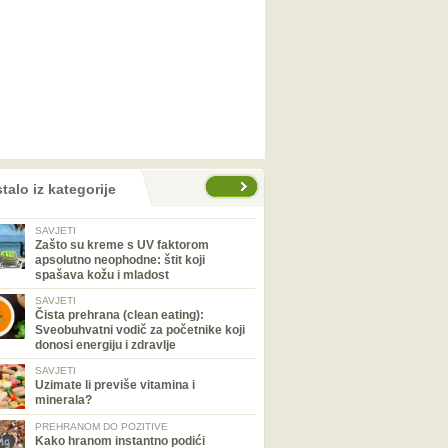
talo iz kategorije
SAVJETI
Zašto su kreme s UV faktorom
apsolutno neophodne: štit koji
spašava kožu i mladost
SAVJETI
Čista prehrana (clean eating):
Sveobuhvatni vodič za početnike koji
donosi energiju i zdravlje
SAVJETI
Uzimate li previše vitamina i
minerala?
PREHRANOM DO POZITIVE
Kako hranom instantno podići