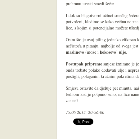
prehranu uvesti smeđi šećer.
I dok su blagotvorni učinci smeđeg šećera
potvrđeni, kladimo se kako većina ne zna 
lice, s kojim si potencijalno možete ušted
Osim što je ovaj piling jednako efikasan 
nečistoća u pitanju, najbolje od svega je
maslinovo
kokosovo
ulje
(može i
)
.
Postupak
pripreme
smjese iznimno je je
onda trebate polako dodavati ulje i nepre
postigli, polaganim kružnim pokretima dob
Smjesu ostavite da djeluje pet minuta, na
Jednom kad je potpuno suho, na lice nanes
zar ne?
15.06.2012. 20:56:00