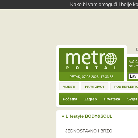
Kako bi vam omogućili bolje kor
D
Vaš š
se kre
PETAK, 07.08.2026.
17:33:35
VIJESTI
PRAVI ŽIVOT
POD REFLEKT
Početna
Zagreb
Hrvatska
Svijet
« Lifestyle BODY&SOUL
JEDNOSTAVNO I BRZO