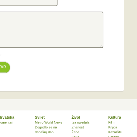
e
TAR
Hrvatska
Svijet
Život
Kultura
omentari
Metro World News
Iza ogledala
Film
Dogodilo se na
Znanost
Knjiga
današnji dan
Žene
Kazalište