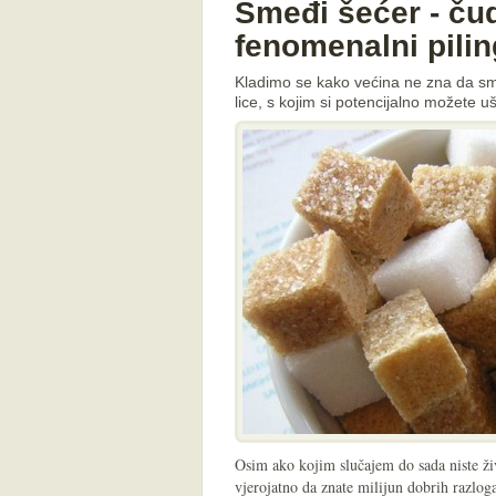
Smeđi šećer - čud
fenomenalni pilin
Kladimo se kako većina ne zna da sme
lice, s kojim si potencijalno možete u
Osim ako kojim slučajem do sada niste ži
vjerojatno da znate milijun dobrih razloga