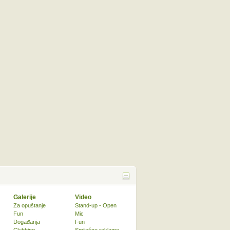
Galerije
Video
Za opuštanje
Stand-up - Open
Fun
Mic
Događanja
Fun