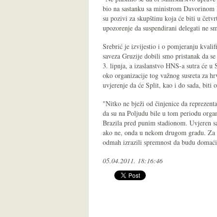
bio na sastanku sa ministrom Davorinom M
su pozivi za skupštinu koja će biti u če
upozorenje da suspendirani delegati ne sm
Srebrić je izvijestio i o pomjeranju kva
saveza Gruzije dobili smo pristanak da s
3. lipnja, a izaslanstvo HNS-a sutra će u
oko organizacije tog važnog susreta za hr
uvjerenje da će Split, kao i do sada, biti 
"Nitko ne bježi od činjenice da reprezenta
da su na Poljudu bile u tom periodu orga
Brazila pred punim stadionom. Uvjeren sam
ako ne, onda u nekom drugom gradu. Za p
odmah izrazili spremnost da budu domaćin
05.04.2011. 18:16:46