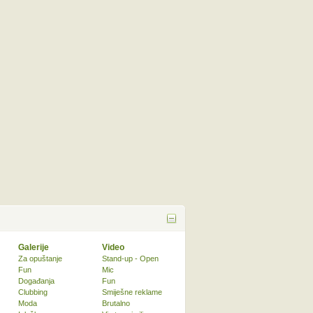
Galerije
Video
Za opuštanje
Stand-up - Open
Fun
Mic
Događanja
Fun
Clubbing
Smiješne reklame
Moda
Brutalno