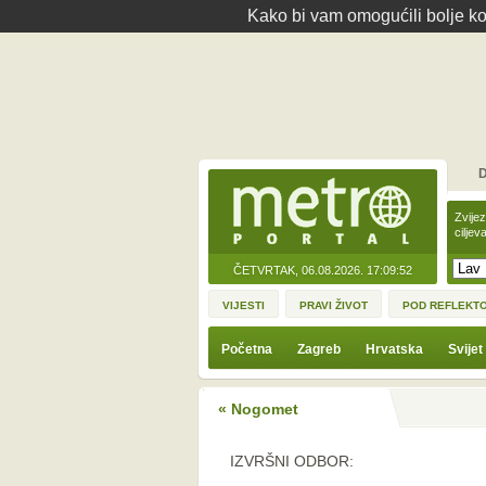
Kako bi vam omogućili bolje kor
D
Zvije
ciljev
ČETVRTAK, 06.08.2026.
17:09:52
VIJESTI
PRAVI ŽIVOT
POD REFLEKT
Početna
Zagreb
Hrvatska
Svijet
« Nogomet
IZVRŠNI ODBOR: