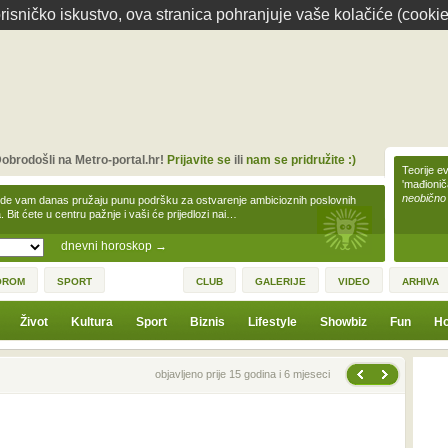
isničko iskustvo, ova stranica pohranjuje vaše kolačiće (cookie
obrodošli na Metro-portal.hr!
Prijavite se
ili
nam se pridružite :)
Teorije ev
'mađioni
neobično
zde vam danas pružaju punu podršku za ostvarenje ambicioznih poslovnih
a. Bit ćete u centru pažnje i vaši će prijedlozi nai…
dnevni horoskop
→
OROM
SPORT
CLUB
GALERIJE
VIDEO
ARHIVA
Život
Kultura
Sport
Biznis
Lifestyle
Showbiz
Fun
Ho
Sljedeća vijest
Prethodna vijest
objavljeno prije 15 godina i 6 mjeseci