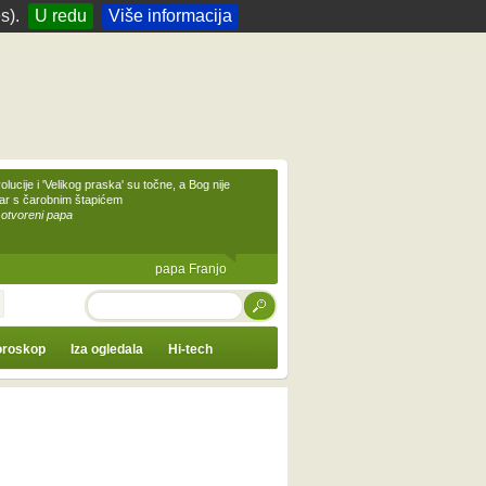
s).
U redu
Više informacija
olucije i 'Velikog praska' su točne, a Bog nije
čar s čarobnim štapićem
 otvoreni papa
papa Franjo
TRAŽI
roskop
Iza ogledala
Hi-tech