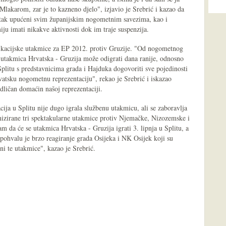
lakarom, zar je to kazneno djelo", izjavio je Srebrić i kazao da
tvrtak upućeni svim županijskim nogometnim savezima, kao i
iju imati nikakve aktivnosti dok im traje suspenzija.
lifikacijske utakmice za EP 2012. protiv Gruzije. "Od nogometnog
e utakmica Hrvatska - Gruzija može odigrati dana ranije, odnosno
 Splitu s predstavnicima grada i Hajduka dogovoriti sve pojedinosti
vatsku nogometnu reprezentaciju", rekao je Srebrić i iskazao
odličan domaćin našoj reprezentaciji.
cija u Splitu nije dugo igrala službenu utakmicu, ali se zaboravlja
nizirane tri spektakularne utakmice protiv Njemačke, Nizozemske i
 da će se utakmica Hrvatska - Gruzija igrati 3. lipnja u Splitu, a
ohvalu je brzo reagiranje grada Osijeka i NK Osijek koji su
i te utakmice", kazao je Srebrić.