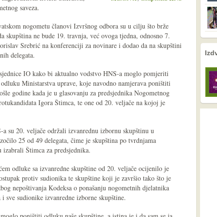
metnog saveza.
atskom nogometu članovi Izvršnog odbora su u cilju što brže
da skupština ne bude 19. travnja, već ovoga tjedna, odnosno 7.
orislav Srebrić na konferenciji za novinare i dodao da na skupštini
nema prethodne s
nema sljede
Izd
nih delegata.
e sjednice IO kako bi aktualno vodstvo HNS-a moglo pomjeriti
o odluku Ministarstva uprave, koje navodno namjerava poništiti
prošle godine kada je u glasovanju za predsjednika Nogometnog
otukandidata Igora Štimca, te one od 20. veljače na kojoj je
a su 20. veljače održali izvanrednu izbornu skupštinu u
zočilo 25 od 49 delegata, čime je skupština po tvrdnjama
su izabrali Štimca za predsjednika.
 odluke sa izvanredne skupštine od 20. veljače ocijenilo je
ostupak protiv sudionika te skupštine koji je završio tako što je
zbog nepoštivanja Kodeksa o ponašanju nogometnih djelatnika
 i sve sudionike izvanredne izborne skupštine.
oglo poništiti odluku naše skupštine, a istina je i da sam se ja