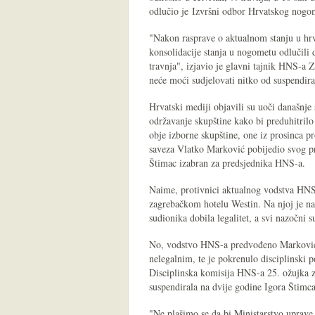
odlučio je Izvršni odbor Hrvatskog nogo
"Nakon rasprave o aktualnom stanju u hrv
konsolidacije stanja u nogometu odlučili 
travnja", izjavio je glavni tajnik HNS-a Z
neće moći sudjelovati nitko od suspendira
Hrvatski mediji objavili su uoči današnj
održavanje skupštine kako bi preduhitril
obje izborne skupštine, one iz prosinca 
saveza Vlatko Marković pobijedio svog pr
Štimac izabran za predsjednika HNS-a.
Naime, protivnici aktualnog vodstva HNS-
zagrebačkom hotelu Westin. Na njoj je na
sudionika dobila legalitet, a svi nazočni 
No, vodstvo HNS-a predvođeno Markovićem
nelegalnim, te je pokrenulo disciplinski p
Disciplinska komisija HNS-a 25. ožujka 
suspendirala na dvije godine Igora Štimca
"Ne plašimo se da bi Ministarstvo uprave m