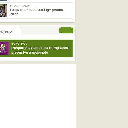
LIGA PRVAKA
Parovi osmine finala Lige prvaka
2022.
tranice
će stranice
vojeno
EURO 2012
Raspored utakmica na Europskom
prvenstvu u nogometu