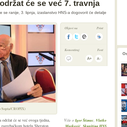
držat će se već 7. travnja
 se ranije, 3. lipnja, izaslanstvo HNS-a dogovorit će detalje
Objavi na
Print
Komentiraj
Font
prethodno
2
Os
go Sopta/CROPIX)
 održat će se već ovoga tjedna,
Više o
,
Igor Štimac
Vlatko
 u zagrebačkom hotelu Sheraton,
,
Marković
Skupština HNS