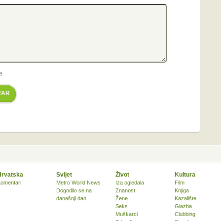
e
TAR
Hrvatska
Svijet
Život
Kultura
omentari
Metro World News
Iza ogledala
Film
Dogodilo se na
Znanost
Knjiga
današnji dan
Žene
Kazalište
Seks
Glazba
Muškarci
Clubbing