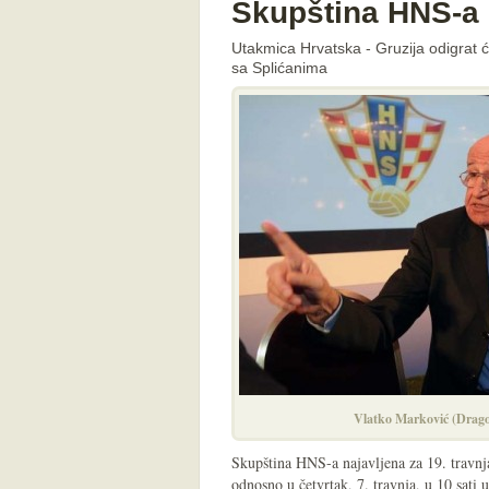
Skupština HNS-a o
Utakmica Hrvatska - Gruzija odigrat će
sa Splićanima
Vlatko Marković (Dra
Skupština HNS-a najavljena za 19. travnja
odnosno u četvrtak, 7. travnja, u 10 sati