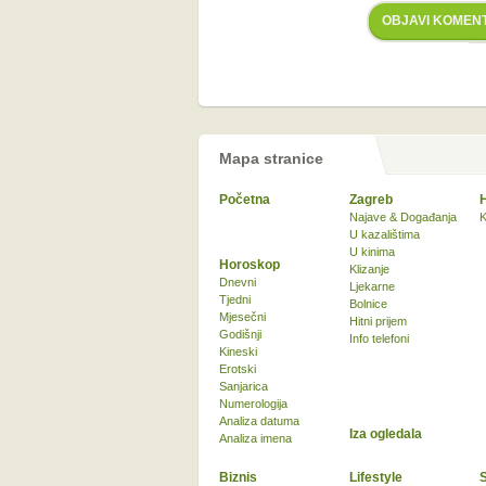
OBJAVI KOMEN
Mapa stranice
Početna
Zagreb
Najave & Događanja
K
U kazalištima
U kinima
Horoskop
Klizanje
Dnevni
Ljekarne
Tjedni
Bolnice
Mjesečni
Hitni prijem
Godišnji
Info telefoni
Kineski
Erotski
Sanjarica
Numerologija
Analiza datuma
Iza ogledala
Analiza imena
Biznis
Lifestyle