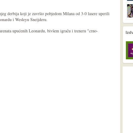
jeg derbija koji je završio pobjedom Milana od 3-0 lasere uperili
eonardu i Wesleyu Sneijderu.
parenata upućenih Leonardu, bivšem igraču i treneru "crno-
nema prethodne s
nema sljede
Izd