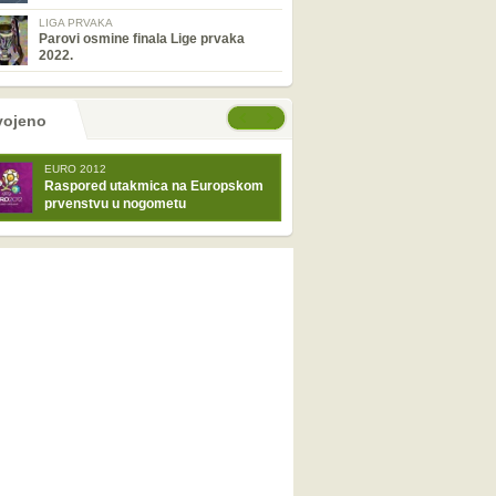
LIGA PRVAKA
Parovi osmine finala Lige prvaka
2022.
tranice
će stranice
vojeno
EURO 2012
Raspored utakmica na Europskom
prvenstvu u nogometu