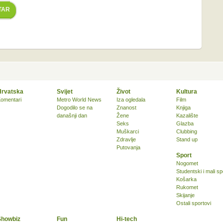
TAR
Hrvatska
Svijet
Život
Kultura
omentari
Metro World News
Iza ogledala
Film
Dogodilo se na
Znanost
Knjiga
današnji dan
Žene
Kazalište
Seks
Glazba
Muškarci
Clubbing
Zdravlje
Stand up
Putovanja
Sport
Nogomet
Studentski i mali sp
Košarka
Rukomet
Skijanje
Ostali sportovi
Showbiz
Fun
Hi-tech