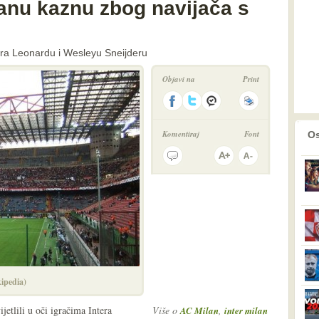
anu kaznu zbog navijača s
Intera Leonardu i Wesleyu Sneijderu
Objavi na
Print
prethodno
2
Komentiraj
Font
Os
ipedia)
jetlili u oči igračima Intera
Više o
,
AC Milan
inter milan