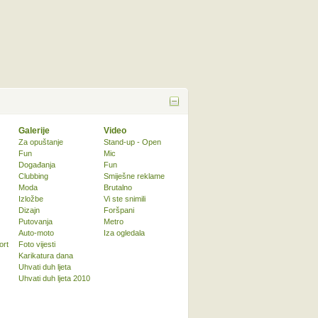
Galerije
Video
Za opuštanje
Stand-up - Open
Fun
Mic
Događanja
Fun
Clubbing
Smiješne reklame
Moda
Brutalno
Izložbe
Vi ste snimili
Dizajn
Foršpani
Putovanja
Metro
Auto-moto
Iza ogledala
ort
Foto vijesti
Karikatura dana
Uhvati duh ljeta
Uhvati duh ljeta 2010