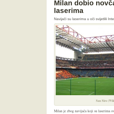
Milan dobio novč
laserima
Navijači su laserima u oči svijetlili 
San Siro (Wik
Milan je zbog navijača koji su laserima svi