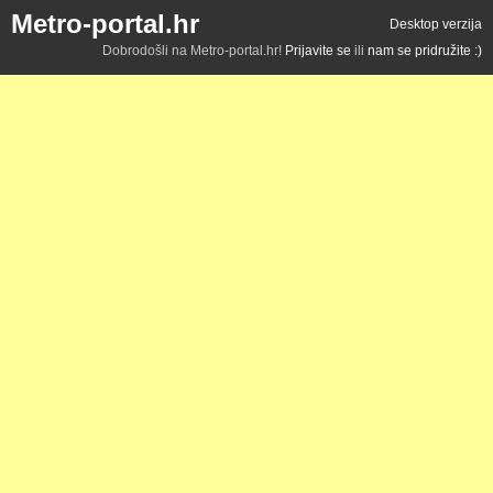
Metro-portal.hr
Desktop verzija
Dobrodošli na Metro-portal.hr!
Prijavite se
ili
nam se pridružite :)