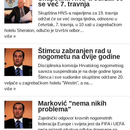
se već 7. travnja
Skupština HNS-a najavljena za 19. travnja
održat će se već ovoga tjedna, odnosno u
četvrtak, 7. travnja, u 10 sati u zagrebačkom
hotelu Sheraton, odlučio je Izvršni odbor…
više »
Štimcu zabranjen rad u
nogometu na dvije godine
Disciplinska komisija Hrvatskog nogometnog
saveza suspendirala je na dvije godine Igora
Štimca i sve sudionike skupštine održane 20.
veljače u zagrebačkom hotelu "Westin", a na…
više »
Marković "nema nikih
problema"
Zajednički odgovor krovnih nogometnih
federacija Europe i svijeta jest da FIFA i UEFA
neće priznati nikakve odluke donesene na