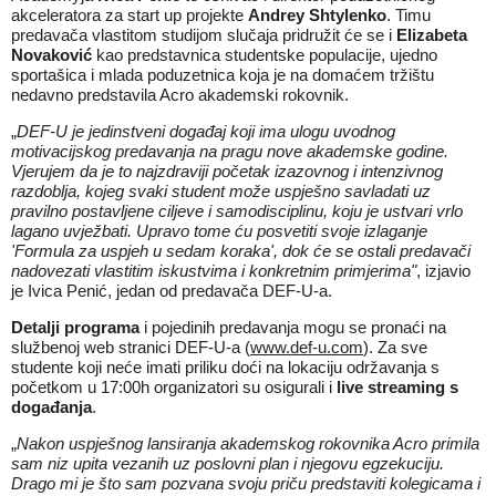
akceleratora za start up projekte
Andrey Shtylenko
. Timu
predavača vlastitom studijom slučaja pridružit će se i
Elizabeta
Novaković
kao predstavnica studentske populacije, ujedno
sportašica i mlada poduzetnica koja je na domaćem tržištu
nedavno predstavila Acro akademski rokovnik.
„
DEF-U je jedinstveni događaj koji ima ulogu uvodnog
motivacijskog predavanja na pragu nove akademske godine.
Vjerujem da je to najzdraviji početak izazovnog i intenzivnog
razdoblja, kojeg svaki student može uspješno savladati uz
pravilno postavljene ciljeve i samodisciplinu, koju je ustvari vrlo
lagano uvježbati. Upravo tome ću posvetiti svoje izlaganje
'Formula za uspjeh u sedam koraka', dok će se ostali predavači
nadovezati vlastitim iskustvima i konkretnim primjerima"
, izjavio
je Ivica Penić, jedan od predavača DEF-U-a.
Detalji programa
i pojedinih predavanja mogu se pronaći na
službenoj web stranici DEF-U-a (
www.def-u.com
). Za sve
studente koji neće imati priliku doći na lokaciju održavanja s
početkom u 17:00h organizatori su osigurali i
live streaming s
događanja
.
„
Nakon uspješnog lansiranja akademskog rokovnika Acro primila
sam niz upita vezanih uz poslovni plan i njegovu egzekuciju.
Drago mi je što sam pozvana svoju priču predstaviti kolegicama i