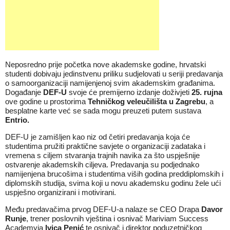
Neposredno prije početka nove akademske godine, hrvatski
studenti dobivaju jedinstvenu priliku sudjelovati u seriji predavanja
o samoorganizaciji namijenjenoj svim akademskim građanima.
Događanje
DEF-U
svoje će premijerno izdanje doživjeti
25. rujna
ove godine u prostorima
Tehničkog veleučilišta u Zagrebu
, a
besplatne karte već se sada mogu preuzeti putem sustava
Entrio
.
DEF-U je zamišljen kao niz od četiri predavanja koja će
studentima pružiti praktične savjete o organizaciji zadataka i
vremena s ciljem stvaranja trajnih navika za što uspješnije
ostvarenje akademskih ciljeva. Predavanja su podjednako
namijenjena brucošima i studentima viših godina preddiplomskih i
diplomskih studija, svima koji u novu akademsku godinu žele ući
uspješno organizirani i motivirani.
Među predavačima prvog DEF-U-a nalaze se CEO Drapa
Davor
Runje
, trener poslovnih vještina i osnivač Mariviam Success
Academyja
Ivica Penić
te osnivač i direktor poduzetničkog