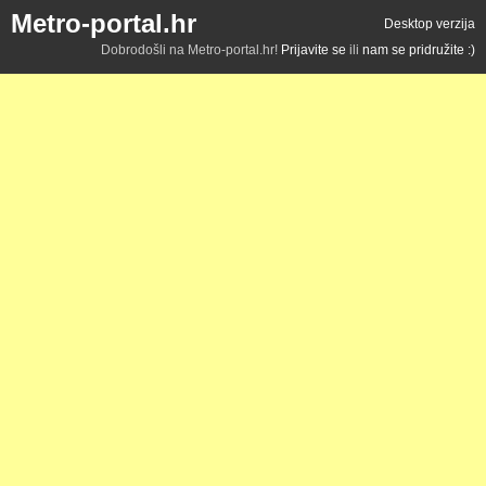
Metro-portal.hr
Desktop verzija
Dobrodošli na Metro-portal.hr!
Prijavite se
ili
nam se pridružite :)