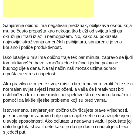
Sanjarenje obično ima negativan predznak, obilježava osobu koja
mu se često prepušta kao nekoga tko bježi od svijeta koji ga
okružuje i traži izlaz u nemogužem. No, kako su pokazala
najnovija istraživanja američkih psihijatara, sanjarenje je vrlo
korisno i potiče produktivnost.
Iako lutanje u mislima obično traje tek par minuta, zapravo se ljudi
tom aktivnošću bave između jedne trećine i jedne polovine
budnog dijela dana. Na taj način naš mozak uzima odmor i
otpušta se stres i napetost.
Ako pravilno usmjerite svoje misli u tim trenucima, vratit ćete se u
normalan svijet svježi i raspoloženi, a vaša će kreativnost biti
oslobođena kroz nove misli i perspektive što će vam u konačnici
pomoći da lakše riješite probleme koji su pred vama.
Istovremeno, sanjarenjem obično učvršćujete prave vrijednosti,
jer sanjarenjem zapravo bolje upoznajete sebe i osnažujete vjeru
u svoje sposobnosti. Ako odlutate u nedavnu svađu i pokušate joj
dati drugi tok, shvatit ćete kako je do nje došlo i naučiti je izbjeći
sljedeći put.