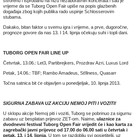
stvorenu i isprobanu na nizu nezaboravnih koncerata i sad je
vrijeme da se Tuborg Open Fair upiše na popis glazbenih
događaja zbog kojih publika rado uspinje Schlosserovim
stubama.
Dakako, bitan faktor u svemu igra i vrijeme, a prve, dugoročne,
prognoze govore da nas 13. I 14. lipnja očekuju suhi i topli dani.
TUBORG OPEN FAIR LINE UP
Četvrtak, 13.06.: Let3, Partibrejkers, Prozdrav Azri, Luxus Lord
Petak, 14.06.: TBF; Rambo Amadeus, St!llness, Quasarr
Točna satnica bit će objavljen u ponedjeljak, 10. lipnja 2013.
SIGURNA ZABAVA UZ AKCIJU NEMOJ PITI I VOZITI!
U sklopu akcije Nemoj piti i voziti, Tuborg se pobrinuo za sigurnu
zabavu uz besplatan prijevoz ZET-om. Naime,
ulaznice za
dvodnevni festival Tuborg Open Fair vrijedit će i kao karta za
zagrebački javni prijevoz od 17.00 do 06.00 sati u četvrtak i
petak, 13. i 14. lipnja
. U tom se razdoblju svi posjetitelji, uz