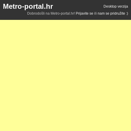
Metro-portal.hr
Desktop verzija
Dobrodošli na Metro-portal.hr!
Prijavite se
ili
nam se pridružite :)