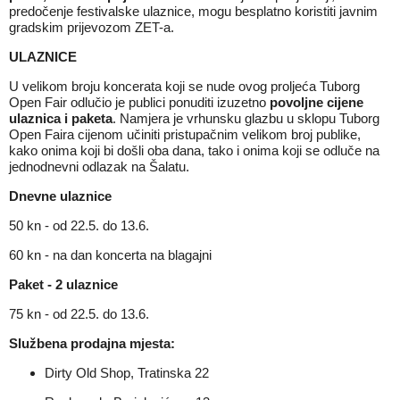
predočenje festivalske ulaznice, mogu besplatno koristiti javnim
gradskim prijevozom ZET-a.
ULAZNICE
U velikom broju koncerata koji se nude ovog proljeća Tuborg
Open Fair odlučio je publici ponuditi izuzetno
povoljne cijene
ulaznica i paketa
. Namjera je vrhunsku glazbu u sklopu Tuborg
Open Faira cijenom učiniti pristupačnim velikom broj publike,
kako onima koji bi došli oba dana, tako i onima koji se odluče na
jednodnevni odlazak na Šalatu.
Dnevne ulaznice
50 kn - od 22.5. do 13.6.
60 kn - na dan koncerta na blagajni
Paket - 2 ulaznice
75 kn - od 22.5. do 13.6.
Službena prodajna mjesta:
Dirty Old Shop, Tratinska 22