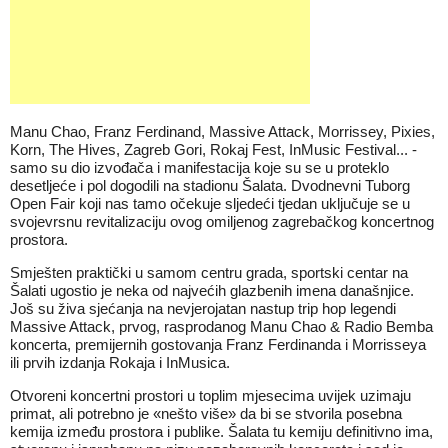
Manu Chao, Franz Ferdinand, Massive Attack, Morrissey, Pixies,
Korn, The Hives, Zagreb Gori, Rokaj Fest, InMusic Festival... -
samo su dio izvođača i manifestacija koje su se u proteklo
desetljeće i pol dogodili na stadionu Šalata. Dvodnevni Tuborg
Open Fair koji nas tamo očekuje sljedeći tjedan uključuje se u
svojevrsnu revitalizaciju ovog omiljenog zagrebačkog koncertnog
prostora.
Smješten praktički u samom centru grada, sportski centar na
Šalati ugostio je neka od najvećih glazbenih imena današnjice.
Još su živa sjećanja na nevjerojatan nastup trip hop legendi
Massive Attack, prvog, rasprodanog Manu Chao & Radio Bemba
koncerta, premijernih gostovanja Franz Ferdinanda i Morrisseya
ili prvih izdanja Rokaja i InMusica.
Otvoreni koncertni prostori u toplim mjesecima uvijek uzimaju
primat, ali potrebno je «nešto više» da bi se stvorila posebna
kemija između prostora i publike. Šalata tu kemiju definitivno ima,