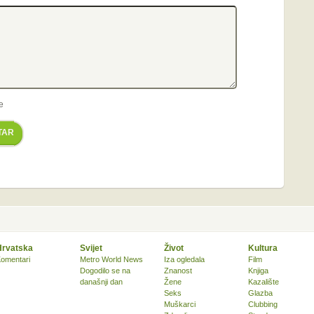
e
TAR
Hrvatska
Svijet
Život
Kultura
omentari
Metro World News
Iza ogledala
Film
Dogodilo se na
Znanost
Knjiga
današnji dan
Žene
Kazalište
Seks
Glazba
Muškarci
Clubbing