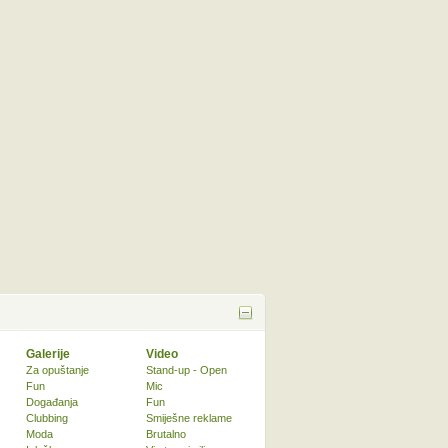
Galerije
Video
Za opuštanje
Stand-up - Open
Fun
Mic
Događanja
Fun
Clubbing
Smiješne reklame
Moda
Brutalno