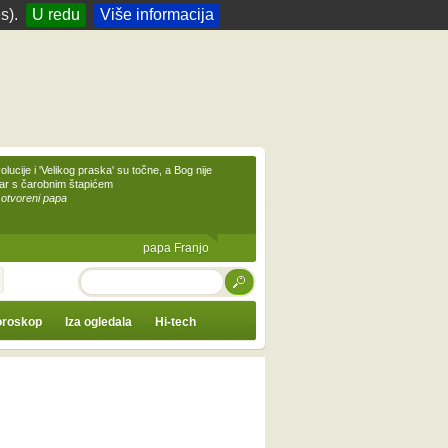
s).
U redu
Više informacija
olucije i 'Velikog praska' su točne, a Bog nije
čar s čarobnim štapićem
 otvoreni papa
papa Franjo
TRAŽI
roskop
Iza ogledala
Hi-tech