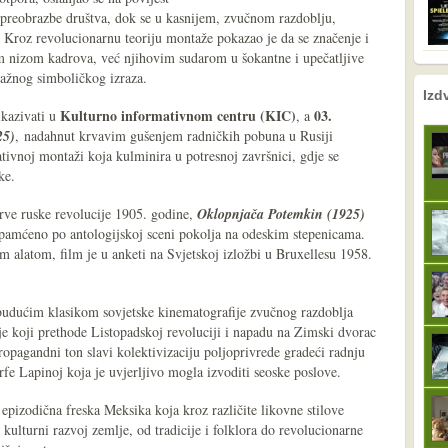
e preobrazbe društva, dok se u kasnijem, zvučnom razdoblju,
. Kroz revolucionarnu teoriju montaže pokazao je da se značenje i
m nizom kadrova, već njihovim sudarom u šokantne i upečatljive
nažnog simboličkog izraza.
nema prethodne s
sljedeće
Izd
Kulturno informativnom centru (KIC)
03.
ikazivati u
, a
25)
, nadahnut krvavim gušenjem radničkih pobuna u Rusiji
ativnoj montaži koja kulminira u potresnoj završnici, gdje se
ke.
rve ruske revolucije 1905. godine,
Oklopnjača Potemkin (1925)
zapamćeno po antologijskoj sceni pokolja na odeskim stepenicama.
alatom, film je u anketi na Svjetskoj izložbi u Bruxellesu 1958.
s budućim klasikom sovjetske kinematografije zvučnog razdoblja
 koji prethode Listopadskoj revoluciji i napadu na Zimski dvorac
opagandni ton slavi kolektivizaciju poljoprivrede gradeći radnju
fe Lapinoj koja je uvjerljivo mogla izvoditi seoske poslove.
epizodična freska Meksika koja kroz različite likovne stilove
kulturni razvoj zemlje, od tradicije i folklora do revolucionarne