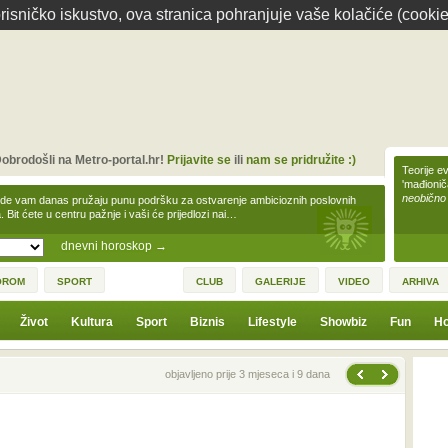
isničko iskustvo, ova stranica pohranjuje vaše kolačiće (cookie
obrodošli na Metro-portal.hr!
Prijavite se
ili
nam se pridružite :)
Teorije ev
'mađioni
neobično
zde vam danas pružaju punu podršku za ostvarenje ambicioznih poslovnih
a. Bit ćete u centru pažnje i vaši će prijedlozi nai…
dnevni horoskop
→
OROM
SPORT
CLUB
GALERIJE
VIDEO
ARHIVA
Život
Kultura
Sport
Biznis
Lifestyle
Showbiz
Fun
Ho
Sljedeća vijest
Prethodna vijest
objavljeno prije 3 mjeseca i 9 dana