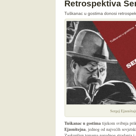
Retrospektiva Se
Tuškanac u gostima donosi retrospekt
Sergej Ejzenštaj
Tuškanac u gostima
tijekom svibnja pri
Ejzenštejna
, jednog od najvećih sovjetski
Zaokupljen temama narodnog stradanja i o