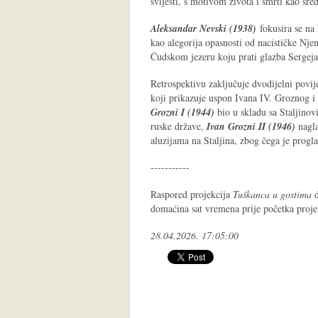
svijesti, s motivom života i smrti kao sr
Aleksandar Nevski (1938)
fokusira se na 
kao alegorija opasnosti od nacističke N
Čudskom jezeru koju prati glazba Sergej
Retrospektivu zaključuje dvodijelni povi
koji prikazuje uspon Ivana IV. Groznog i 
Grozni I (1944)
bio u skladu sa Staljino
ruske države,
Ivan Grozni II (1946)
nagla
aluzijama na Staljina, zbog čega je prog
-----------
Raspored projekcija
Tuškanca u gostima
d
domaćina sat vremena prije početka proje
28.04.2026. 17:05:00