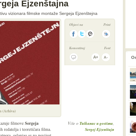
rgeja Ejzenštajna
ivu vizionara filmske montaže Sergeja Ejzenštejna
Objavi na
Print
Komentiraj
Font
prethodno
2
Os
n (Arhiva)
Sergeja
kazuje filmove
Više o
,
Tuškanac u gostima
h redatelja i teoretičara filma.
Sergej Ejzenštajn
tpora, oslanjao se na povijest