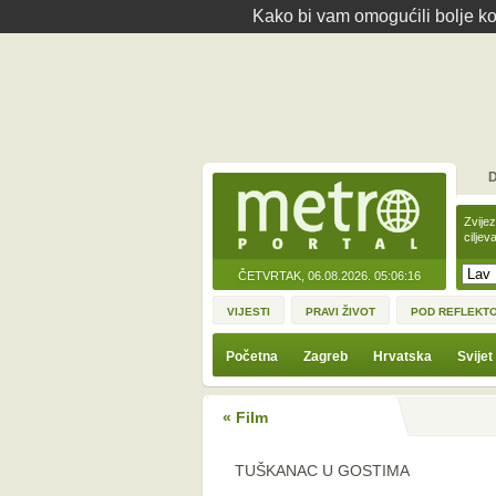
Kako bi vam omogućili bolje kor
D
Zvije
ciljev
ČETVRTAK, 06.08.2026.
05:06:16
VIJESTI
PRAVI ŽIVOT
POD REFLEKT
Početna
Zagreb
Hrvatska
Svijet
« Film
TUŠKANAC U GOSTIMA