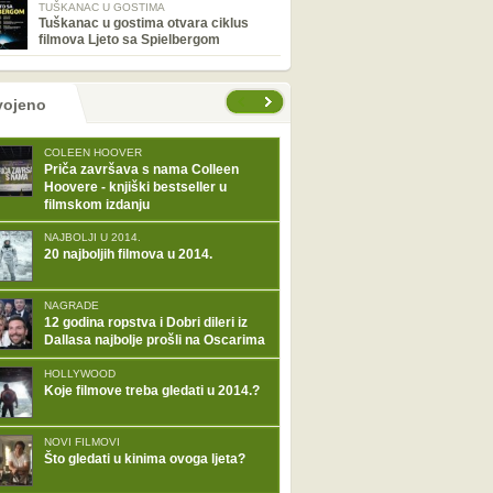
TUŠKANAC U GOSTIMA
Tuškanac u gostima otvara ciklus
filmova Ljeto sa Spielbergom
tranice
vojeno
COLEEN HOOVER
Priča završava s nama Colleen
Hoovere - knjiški bestseller u
filmskom izdanju
NAJBOLJI U 2014.
20 najboljih filmova u 2014.
NAGRADE
12 godina ropstva i Dobri dileri iz
Dallasa najbolje prošli na Oscarima
HOLLYWOOD
Koje filmove treba gledati u 2014.?
NOVI FILMOVI
Što gledati u kinima ovoga ljeta?