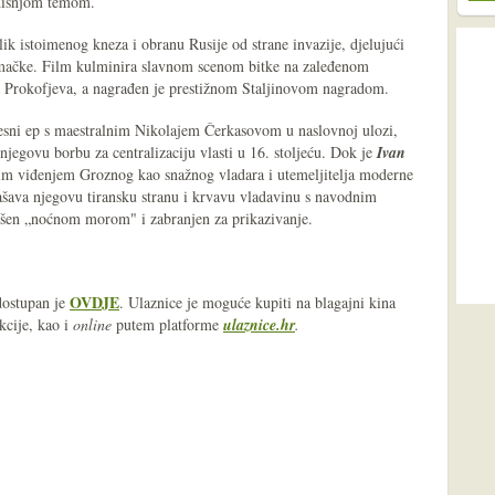
edišnjom temom.
lik istoimenog kneza i obranu Rusije od strane invazije, djelujući
jemačke. Film kulminira slavnom scenom bitke na zaleđenom
a Prokofjeva, a nagrađen je prestižnom Staljinovom nagradom.
jesni ep s maestralnim Nikolajem Čerkasovom u naslovnoj ulozi,
njegovu borbu za centralizaciju vlasti u 16. stoljeću. Dok je
Ivan
vim viđenjem Groznog kao snažnog vladara i utemeljitelja moderne
šava njegovu tiransku stranu i krvavu vladavinu s navodnim
lašen „noćnom morom" i zabranjen za prikazivanje.
OVDJE
ostupan je
. Ulaznice je moguće kupiti na blagajni kina
kcije, kao i
online
putem platforme
ulaznice.hr
.