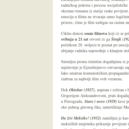
radničkog pokreta i procese socijalističk
okrenuo temama iz starije ruske povijesti
emocija u filmu ne stvaraju samo logični
prizore, čime je film uzdigao na razinu s
osam filmova
Ciklus donosi
koji će se pr
svibnja u 21 sat
otvorit će ga
Štrajk (19
početkom 20. stoljeća te poznat po asocij
ubijanje radnika uspoređuje s klanjem sto
Snimljen prema istinitim događajima iz p
najslavnije je Ejzenštejnovo ostvarenje 
Iako smatran komunističkim propagandnim 
izabran za najbolji film svih vremena.
Dok
Oktobar (1927)
, napisan i režiran 
Grigorijem Aleksandrovom, prati događaje
u Petrogradu,
Staro i novo (1929)
kroz pr
oko jednog glavnog lika, naturščkinje Mar
Da živi Meksiko! (1932)
zamišljen je kao 
meksičkih umjetnika prikazuje povijesni i 