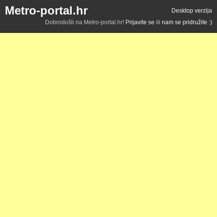
Metro-portal.hr
Desktop verzija
Dobrodošli na Metro-portal.hr!
Prijavite se
ili
nam se pridružite :)