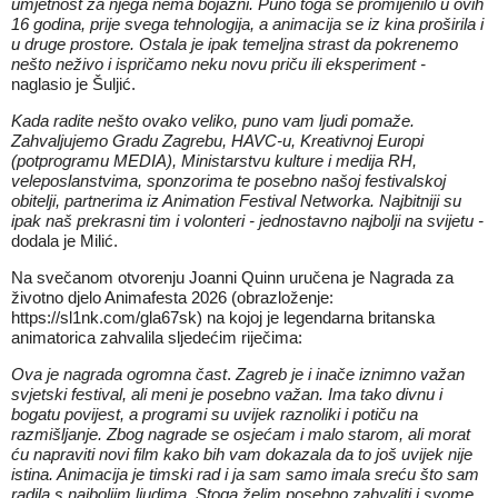
umjetnost za njega nema bojazni. Puno toga se promijenilo u ovih
16 godina, prije svega tehnologija, a animacija se iz kina proširila i
u druge prostore. Ostala je ipak temeljna strast da pokrenemo
nešto neživo i ispričamo neku novu priču ili eksperiment -
naglasio je Šuljić.
Kada radite nešto ovako veliko, puno vam ljudi pomaže.
Zahvaljujemo Gradu Zagrebu, HAVC-u, Kreativnoj Europi
(potprogramu MEDIA), Ministarstvu kulture i medija RH,
veleposlanstvima, sponzorima te posebno našoj festivalskoj
obitelji, partnerima iz Animation Festival Networka. Najbitniji su
ipak naš prekrasni tim i volonteri - jednostavno najbolji na svijetu -
dodala je Milić.
Na svečanom otvorenju Joanni Quinn uručena je Nagrada za
životno djelo Animafesta 2026 (obrazloženje:
https://sl1nk.com/gla67sk
) na kojoj je legendarna britanska
animatorica zahvalila sljedećim riječima:
Ova je nagrada ogromna čast
.
Zagreb je i inače iznimno važan
svjetski festival, ali meni je posebno važan. Ima tako divnu i
bogatu povijest, a programi su uvijek raznoliki i potiču na
razmišljanje. Zbog nagrade se osjećam i malo starom, ali morat
ću napraviti novi film kako bih vam dokazala da to još uvijek nije
istina. Animacija je timski rad i ja sam samo imala sreću što sam
radila s najboljim ljudima. Stoga želim posebno zahvaliti i svome