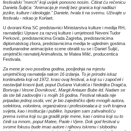
festivalski "merch" koji uvijek ponosno nosim. Citirat ću rečenicu
Daniela Šuljića: "Animacija je medij bez granica koji nadilazi
jezike, kulture i ideologije." Daniele, hvala ti na svemu. Uživajte u
festivalu
- rekao je Korlaet.
U dvorani Kina SC predstavnici Ministarstva kulture i medija RH,
ravnateljici Uprave za razvoj kulture i umjetnosti Neveni Tudor
Perković, predstavnicima Grada Zagreba, predstavnicima
diplomatskog zbora, predstavnicima medija te uglednim gostima
međunarodne animacijske scene obratili su se i Daniel Šuljić,
umjetnički ravnatelj Animafesta, te Matea Milić, producentica
Festivala.
Za mene je ovo posebna godina, posljednja na mjestu
umjetničkog ravnatelja nakon 16 izdanja. To je prirodni iskaz
kontinuiteta koji od 1972. krasi ovaj festival, a koji su i započeli i
nastavljali krasni ljudi, poput Dušana Vukotića i Nedeljka Dragića,
Borivoja i Vesne Dovniković, Margit Antauer Bube itd. Nadam se
da ste bili zadovoljni i s mojih 16 godina. Festival nikada nije
pripadao jednoj osobi, već je bio zajedničko djelo mnogih autora,
selektora, volontera, organizatora i profesionalaca iz svih krajeva
svijeta, kao i institucija i publike. Ispunjen sam zahvalnošću
prema svima koji su ga gradili prije mene, kao i onima koji su to
činili sa mnom, poput Matee, Paole i Vjere. Dok god festival u
svome fokusu bude imao autore i njihovu iskrenu i slobodnu