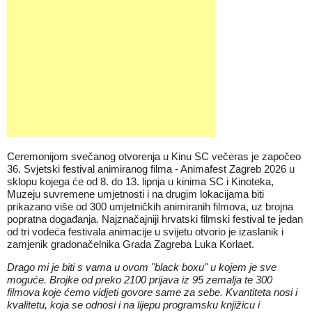
Ceremonijom svečanog otvorenja u Kinu SC večeras je započeo
36. Svjetski festival animiranog filma - Animafest Zagreb 2026 u
sklopu kojega će od 8. do 13. lipnja u kinima SC i Kinoteka,
Muzeju suvremene umjetnosti i na drugim lokacijama biti
prikazano više od 300 umjetničkih animiranih filmova, uz brojna
popratna događanja. Najznačajniji hrvatski filmski festival te jedan
od tri vodeća festivala animacije u svijetu otvorio je izaslanik i
zamjenik gradonačelnika Grada Zagreba Luka Korlaet.
Drago mi je biti s vama u ovom "black boxu" u kojem je sve
moguće. Brojke od preko 2100 prijava iz 95 zemalja te 300
filmova koje ćemo vidjeti govore same za sebe. Kvantiteta nosi i
kvalitetu, koja se odnosi i na lijepu programsku knjižicu i