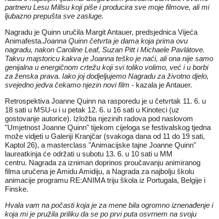
partneru Lesu Millsu koji piše i producira sve moje filmove, ali mi
ljubazno prepušta sve zasluge.
Nagradu je Quinn uručila Margit Antauer, predsjednica Vijeća
Animafesta.
Joanna Quinn četvrta je dama koja prima ovu
nagradu, nakon Caroline Leaf, Suzan Pitt i Michaele Pavlátove.
Takvu majstoricu kakva je Joanna teško je naći, ali ona nije samo
genijalna u energičnom crtežu koji svi toliko volimo, već i u borbi
za ženska prava. Iako joj dodjeljujemo Nagradu za životno djelo,
svejedno jedva čekamo njezin novi film
- kazala je Antauer.
Retrospektiva Joanne Quinn na rasporedu je u četvrtak 11. 6. u
18 sati u MSU-u i u petak 12. 6. u 16 sati u Kinoteci (uz
gostovanje autorice). Izložba njezinih radova pod naslovom
"Umjetnost Joanne Quinn" tijekom cijeloga se festivalskog tjedna
može vidjeti u Galeriji Kranjčar (svakoga dana od 11 do 19 sati,
Kaptol 26), a masterclass "Animacijske tajne Joanne Quinn"
laureatkinja će održati u subotu 13. 6. u 10 sati u MM
centru. Nagrada za izniman doprinos proučavanju animiranog
filma uručena je Amidu Amidiju, a Nagrada za najbolju školu
animacije programu RE:ANIMA triju škola iz Portugala, Belgije i
Finske.
Hvala vam na počasti koja je za mene bila ogromno iznenađenje i
koja mi je pružila priliku da se po prvi puta osvrnem na svoju