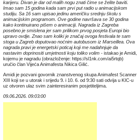
karijeru. Divan je dar od malih nogu znati čime se želite baviti.
Imao sam 15 godina kada sam prvi put radio u animacijskom
studiju. Sa 16 sam upisao jedinu američku srednju školu s
animacijskim programom. Ove godine navršava se 30 godina
kako kontinuirano pišem o animaciji. Nagrada iz Zagreba
posebno je smislena jer sam prilikom prvog posjeta Europi bio
upravo ovdje. Znao sam koliki je značaj ovoga festivala te sam
stoga u Zagreb doputovao noćnim autobusom iz Marseillea. Ova
nagrada pravi je energetski poticaj koji me nadahnjuje da
nastavim doprinositi umjetnosti koju toliko volim -
istakao je Amidi,
kojemu je nagradu (obrazloženje:
https://sl1nk.com/ai5rtqb
)
uručio član Vijeća Animafesta Nikica Gilić.
Amidi je pozvani govornik znanstvenog skupa Animafest Scanner
XIII koji se u utorak i srijedu 9. i 10. 6. od 9:30 sati odvija u KIC-u
uz otvoren ulaz svim zainteresiranim posjetiteljima.
09.06.2026. 09:03:00