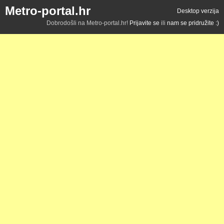
Metro-portal.hr
Desktop verzija
Dobrodošli na Metro-portal.hr!
Prijavite se
ili
nam se pridružite :)