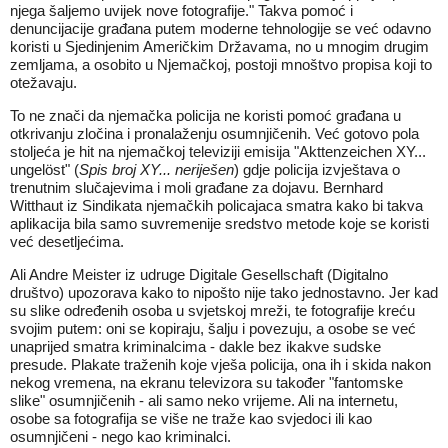
njega šaljemo uvijek nove fotografije." Takva pomoć i
denuncijacije građana putem moderne tehnologije se već odavno
koristi u Sjedinjenim Američkim Državama, no u mnogim drugim
zemljama, a osobito u Njemačkoj, postoji mnoštvo propisa koji to
otežavaju.
To ne znači da njemačka policija ne koristi pomoć građana u
otkrivanju zločina i pronalaženju osumnjičenih. Već gotovo pola
stoljeća je hit na njemačkoj televiziji emisija "Akttenzeichen XY...
ungelöst" (
Spis broj XY... neriješen
) gdje policija izvještava o
trenutnim slučajevima i moli građane za dojavu. Bernhard
Witthaut iz Sindikata njemačkih policajaca smatra kako bi takva
aplikacija bila samo suvremenije sredstvo metode koje se koristi
već desetljećima.
Ali Andre Meister iz udruge Digitale Gesellschaft (Digitalno
društvo) upozorava kako to nipošto nije tako jednostavno. Jer kad
su slike određenih osoba u svjetskoj mreži, te fotografije kreću
svojim putem: oni se kopiraju, šalju i povezuju, a osobe se već
unaprijed smatra kriminalcima - dakle bez ikakve sudske
presude. Plakate traženih koje vješa policija, ona ih i skida nakon
nekog vremena, na ekranu televizora su također "fantomske
slike" osumnjičenih - ali samo neko vrijeme. Ali na internetu,
osobe sa fotografija se više ne traže kao svjedoci ili kao
osumnjičeni - nego kao kriminalci.