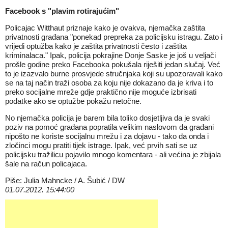
Facebook s "plavim rotirajućim"
Policajac Witthaut priznaje kako je ovakva, njemačka zaštita
privatnosti građana "ponekad prepreka za policijsku istragu. Zato i
vrijedi optužba kako je zaštita privatnosti često i zaštita
kriminalaca." Ipak, policija pokrajine Donje Saske je još u veljači
prošle godine preko Facebooka pokušala riješiti jedan slučaj. Već
to je izazvalo burne prosvjede stručnjaka koji su upozoravali kako
se na taj način traži osoba za koju nije dokazano da je kriva i to
preko socijalne mreže gdje praktično nije moguće izbrisati
podatke ako se optužbe pokažu netočne.
No njemačka policija je barem bila toliko dosjetljiva da je svaki
poziv na pomoć građana popratila velikim naslovom da građani
nipošto ne koriste socijalnu mrežu i za dojavu - tako da onda i
zločinci mogu pratiti tijek istrage. Ipak, već prvih sati se uz
policijsku tražilicu pojavilo mnogo komentara - ali većina je zbijala
šale na račun policajaca.
Piše: Julia Mahncke / A. Šubić / DW
01.07.2012. 15:44:00