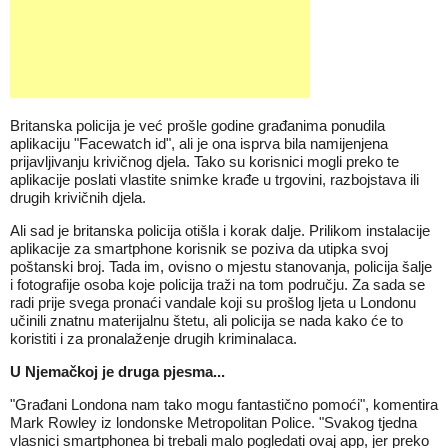
Britanska policija je već prošle godine građanima ponudila
aplikaciju "Facewatch id", ali je ona isprva bila namijenjena
prijavljivanju krivičnog djela. Tako su korisnici mogli preko te
aplikacije poslati vlastite snimke krađe u trgovini, razbojstava ili
drugih krivičnih djela.
Ali sad je britanska policija otišla i korak dalje. Prilikom instalacije
aplikacije za smartphone korisnik se poziva da utipka svoj
poštanski broj. Tada im, ovisno o mjestu stanovanja, policija šalje
i fotografije osoba koje policija traži na tom području. Za sada se
radi prije svega pronaći vandale koji su prošlog ljeta u Londonu
učinili znatnu materijalnu štetu, ali policija se nada kako će to
koristiti i za pronalaženje drugih kriminalaca.
U Njemačkoj je druga pjesma...
"Građani Londona nam tako mogu fantastično pomoći", komentira
Mark Rowley iz londonske Metropolitan Police. "Svakog tjedna
vlasnici smartphonea bi trebali malo pogledati ovaj app, jer preko