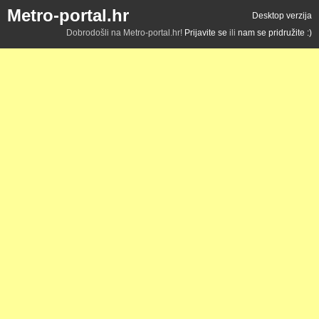
Metro-portal.hr
Desktop verzija
Dobrodošli na Metro-portal.hr!
Prijavite se
ili
nam se pridružite :)