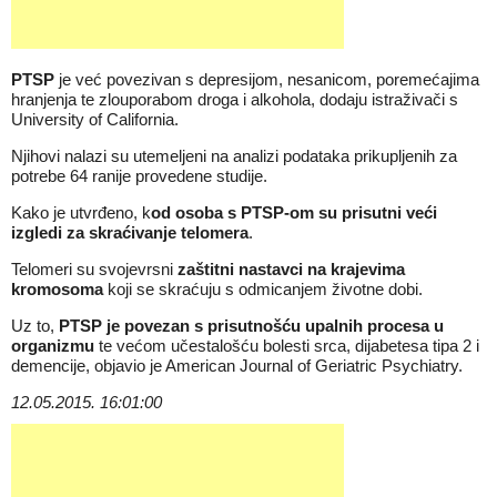
PTSP
je već povezivan s depresijom, nesanicom, poremećajima
hranjenja te zlouporabom droga i alkohola, dodaju istraživači s
University of California.
Njihovi nalazi su utemeljeni na analizi podataka prikupljenih za
potrebe 64 ranije provedene studije.
Kako je utvrđeno, k
od osoba s PTSP-om su prisutni veći
izgledi za skraćivanje telomera
.
Telomeri su svojevrsni
zaštitni nastavci na krajevima
kromosoma
koji se skraćuju s odmicanjem životne dobi.
Uz to,
PTSP je povezan s prisutnošću upalnih procesa u
organizmu
te većom učestalošću bolesti srca, dijabetesa tipa 2 i
demencije, objavio je American Journal of Geriatric Psychiatry.
12.05.2015. 16:01:00