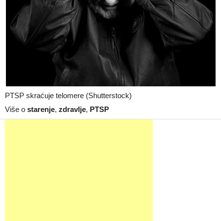
PTSP skraćuje telomere (Shutterstock)
Više o
starenje
,
zdravlje
,
PTSP