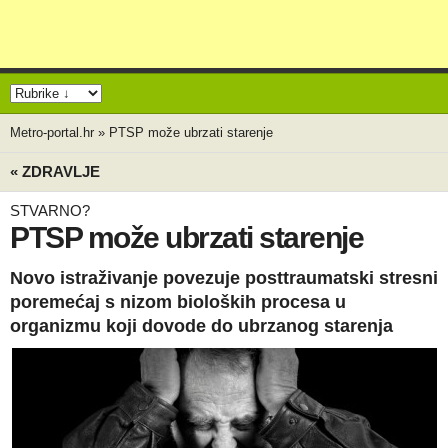
Metro-portal.hr
»
PTSP može ubrzati starenje
« ZDRAVLJE
STVARNO?
PTSP može ubrzati starenje
Novo istraživanje povezuje posttraumatski stresni
poremećaj s nizom bioloških procesa u
organizmu koji dovode do ubrzanog starenja