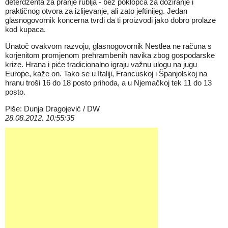
deterdženta za pranje rublja - bez poklopca za doziranje i
praktičnog otvora za izlijevanje, ali zato jeftinijeg. Jedan
glasnogovornik koncerna tvrdi da ti proizvodi jako dobro prolaze
kod kupaca.
Unatoč ovakvom razvoju, glasnogovornik Nestlea ne računa s
korjenitom promjenom prehrambenih navika zbog gospodarske
krize. Hrana i piće tradicionalno igraju važnu ulogu na jugu
Europe, kaže on. Tako se u Italiji, Francuskoj i Španjolskoj na
hranu troši 16 do 18 posto prihoda, a u Njemačkoj tek 11 do 13
posto.
Piše: Dunja Dragojević / DW
28.08.2012. 10:55:35