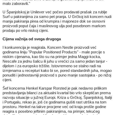
malo zaboravili."
U Španjolskoj je Unilever već počeo prodavati prašak za rublje
Surf u pakiranjima za samo pet pranja. U Grčkoj isti koncern nudi
manja pakiranja pirea od krumpira i majoneze dok se osnovni
proizvodi poput čaja i maslinovog ulja pod posebnom markom
prodaju po vrlo niskoj cijeni.
Cijena važnija od svega drugoga
I konkurencija je reagirala. Koncern Nestle proizvodi već
godinama liniju "Popular Positioned Products" - male porcije s
niskim cijenama, kao što su na primjer jedna Maggi-kocka,
Nescafe za jednu šalicu ili juhu u vrećici za samo jedan tanjur -
dijelom i za europsko tržište. Istovremeno se stalno radi na
izmjenama u recepturi kako bi se, pored standardnih juha, mogao
ponuditi i jednostavniji proizvod s puno manje sastojaka - po nižoj
cijeni.
Šef koncerna Henkel Karspar Rorsted je pak nedavno prilikom
predstavljanja bilanci za aktualni kvartal bio vrlo skeptičan prema
razvoju situacije u južnoj Europi. Kriza u Grčkoj, Španjolskoj, Italiji
i Portugalu, rekao je, još će godinama gušiti rast utrška na tom
prostoru. Henkel na takve procjene već od kraja prošle godine
reagira s posebno jeftinim pakiranjima, na primjer, tekućeg