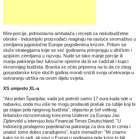
Mini-porcije, jednostavna ambalaža i recepti za niskobudžetne
obroke - industrijski proizvođači reagiraju na rastuće siromaštvo u
zemljama jugoistočne Europe pogođenima krizom. Pritom se
služe strategijama koje se već godinama primjenjuju u afričkim i
azijskim zemljama u razvoju. Nude se tako manje porcije ili
manja pakiranja bez luksuzne opreme da bi se zadržali i kupci
skromnijeg budžeta. Branša se očito priprema na to da će zbog
gospodarske krize idućih godina morati sniziti svoja očekivanja u
ostvaranju utrška na ovom dijelu svijeta.
XS umjesto XL-a
"Ako jedan Španjolac sada još potroši samo 17 eura kada ode u
nabavku, onda mu više ne mogu prodavati prašak za rublje koji bi
ga stajao pola njegovog budžeta", objasnio je šef velikog
britansko-nizozemskog koncerna Unilever za Europu Jan
Zijderveld u intervjuu listu Financial Times Deutschland. "U
Indoneziji prodajemo pojedinačna pakiranja za dva do tri centa i
unatoč tome dobro zarađujemo", kaže menadžer: "Mi znamo
kako se to radi, ali smo u Europi u godinama prije krize to bili