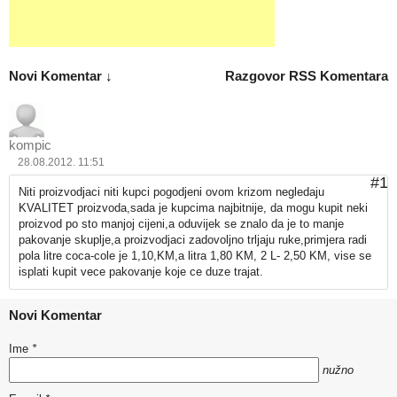
Novi Komentar ↓
Razgovor
RSS Komentara
kompic
28.08.2012. 11:51
#1
Niti proizvodjaci niti kupci pogodjeni ovom krizom negledaju
KVALITET proizvoda,sada je kupcima najbitnije, da mogu kupit neki
proizvod po sto manjoj cijeni,a oduvijek se znalo da je to manje
pakovanje skuplje,a proizvodjaci zadovoljno trljaju ruke,primjera radi
pola litre coca-cole je 1,10,KM,a litra 1,80 KM, 2 L- 2,50 KM, vise se
isplati kupit vece pakovanje koje ce duze trajat.
Novi Komentar
Ime
*
nužno