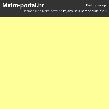
Metro-portal.hr
Desktop verzija
Dobrodošli na Metro-portal.hr!
Prijavite se
ili
nam se pridružite :)