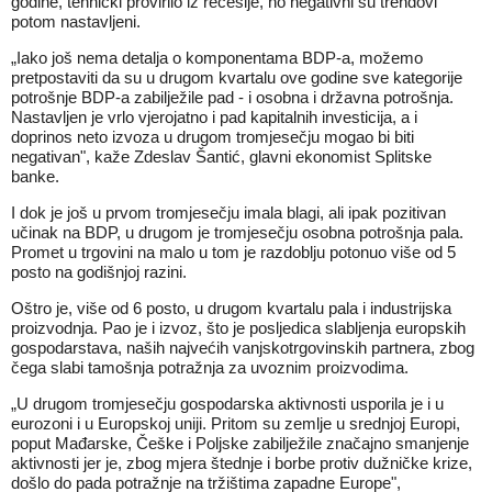
godine, tehnički provirilo iz recesije, no negativni su trendovi
potom nastavljeni.
„Iako još nema detalja o komponentama BDP-a, možemo
pretpostaviti da su u drugom kvartalu ove godine sve kategorije
potrošnje BDP-a zabilježile pad - i osobna i državna potrošnja.
Nastavljen je vrlo vjerojatno i pad kapitalnih investicija, a i
doprinos neto izvoza u drugom tromjesečju mogao bi biti
negativan", kaže Zdeslav Šantić, glavni ekonomist Splitske
banke.
I dok je još u prvom tromjesečju imala blagi, ali ipak pozitivan
učinak na BDP, u drugom je tromjesečju osobna potrošnja pala.
Promet u trgovini na malo u tom je razdoblju potonuo više od 5
posto na godišnjoj razini.
Oštro je, više od 6 posto, u drugom kvartalu pala i industrijska
proizvodnja. Pao je i izvoz, što je posljedica slabljenja europskih
gospodarstava, naših najvećih vanjskotrgovinskih partnera, zbog
čega slabi tamošnja potražnja za uvoznim proizvodima.
„U drugom tromjesečju gospodarska aktivnosti usporila je i u
eurozoni i u Europskoj uniji. Pritom su zemlje u srednjoj Europi,
poput Mađarske, Češke i Poljske zabilježile značajno smanjenje
aktivnosti jer je, zbog mjera štednje i borbe protiv dužničke krize,
došlo do pada potražnje na tržištima zapadne Europe",