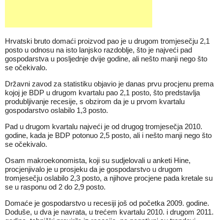
Hrvatski bruto domaći proizvod pao je u drugom tromjesečju 2,1
posto u odnosu na isto lanjsko razdoblje, što je najveći pad
gospodarstva u posljednje dvije godine, ali nešto manji nego što
se očekivalo.
Državni zavod za statistiku objavio je danas prvu procjenu prema
kojoj je BDP u drugom kvartalu pao 2,1 posto, što predstavlja
produbljivanje recesije, s obzirom da je u prvom kvartalu
gospodarstvo oslabilo 1,3 posto.
Pad u drugom kvartalu najveći je od drugog tromjesečja 2010.
godine, kada je BDP potonuo 2,5 posto, ali i nešto manji nego što
se očekivalo.
Osam makroekonomista, koji su sudjelovali u anketi Hine,
procjenjivalo je u prosjeku da je gospodarstvo u drugom
tromjesečju oslabilo 2,3 posto, a njihove procjene pada kretale su
se u rasponu od 2 do 2,9 posto.
Domaće je gospodarstvo u recesiji još od početka 2009. godine.
Doduše, u dva je navrata, u trećem kvartalu 2010. i drugom 2011.