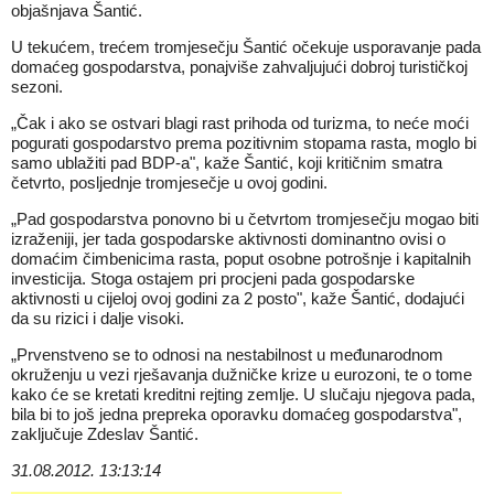
objašnjava Šantić.
U tekućem, trećem tromjesečju Šantić očekuje usporavanje pada
domaćeg gospodarstva, ponajviše zahvaljujući dobroj turističkoj
sezoni.
„Čak i ako se ostvari blagi rast prihoda od turizma, to neće moći
pogurati gospodarstvo prema pozitivnim stopama rasta, moglo bi
samo ublažiti pad BDP-a", kaže Šantić, koji kritičnim smatra
četvrto, posljednje tromjesečje u ovoj godini.
„Pad gospodarstva ponovno bi u četvrtom tromjesečju mogao biti
izraženiji, jer tada gospodarske aktivnosti dominantno ovisi o
domaćim čimbenicima rasta, poput osobne potrošnje i kapitalnih
investicija. Stoga ostajem pri procjeni pada gospodarske
aktivnosti u cijeloj ovoj godini za 2 posto", kaže Šantić, dodajući
da su rizici i dalje visoki.
„Prvenstveno se to odnosi na nestabilnost u međunarodnom
okruženju u vezi rješavanja dužničke krize u eurozoni, te o tome
kako će se kretati kreditni rejting zemlje. U slučaju njegova pada,
bila bi to još jedna prepreka oporavku domaćeg gospodarstva",
zaključuje Zdeslav Šantić.
31.08.2012. 13:13:14