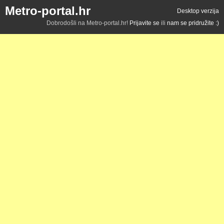
Metro-portal.hr
Desktop verzija
Dobrodošli na Metro-portal.hr!
Prijavite se
ili
nam se pridružite :)