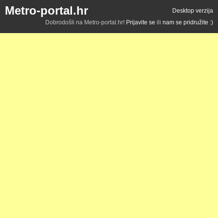
Metro-portal.hr
Desktop verzija
Dobrodošli na Metro-portal.hr!
Prijavite se
ili
nam se pridružite :)