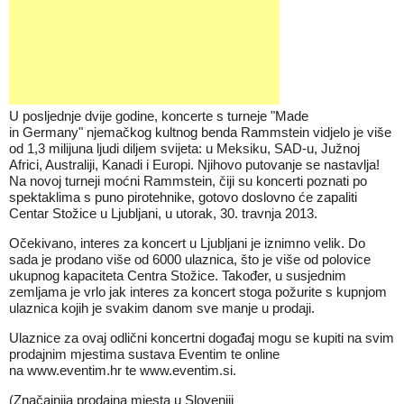
U
posljednje dvije godine, koncerte s turneje "Made
in Germany" njemačkog kultnog benda Rammstein vidjelo je više
od 1,3 milijuna ljudi diljem svijeta: u Meksiku, SAD-u, Južnoj
Africi, Australiji, Kanadi i Europi. Njihovo putovanje se nastavlja!
Na novoj turneji moćni Rammstein, čiji su koncerti poznati po
spektaklima s puno pirotehnike, gotovo doslovno će zapaliti
Centar Stožice u Ljubljani, u utorak, 30. travnja 2013.
Očekivano, interes za koncert u Ljubljani je iznimno velik. Do
sada je prodano više od 6000 ulaznica, što je više od polovice
ukupnog kapaciteta Centra Stožice. Također, u susjednim
zemljama je vrlo jak interes za koncert stoga požurite s kupnjom
ulaznica kojih je svakim danom sve manje u prodaji.
Ulaznice za ovaj odlični koncertni događaj mogu se kupiti na svim
prodajnim mjestima sustava Eventim te online
na
www.eventim.hr
te
www.eventim.si
.
(Značajnija prodajna mjesta u Sloveniji