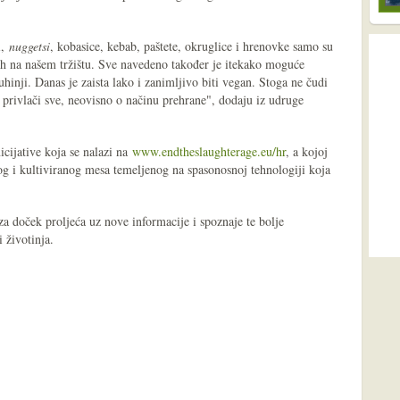
i,
nuggetsi
, kobasice, kebab, paštete, okruglice i hrenovke samo su
h na našem tržištu. Sve navedeno također je itekako moguće
kuhinji. Danas je zaista lako i zanimljivo biti vegan. Stoga ne čudi
 privlači sve, neovisno o načinu prehrane", dodaju iz udruge
icijative koja se nalazi na
www.endtheslaughterage.eu/hr
, a kojoj
jnog i kultiviranog mesa temeljenog na spasonosnoj tehnologiji koja
za doček proljeća uz nove informacije i spoznaje te bolje
i životinja.