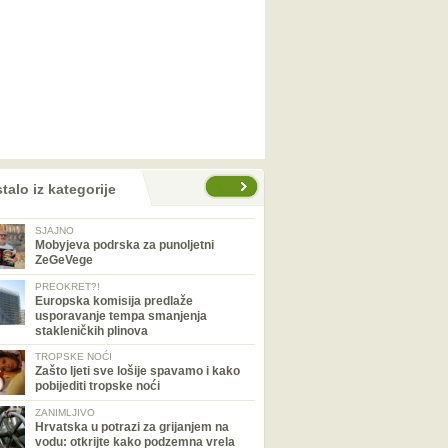
talo iz kategorije
SJAJNO
Mobyjeva podrska za punoljetni
ZeGeVege
PREOKRET?!
Europska komisija predlaže
usporavanje tempa smanjenja
stakleničkih plinova
TROPSKE NOĆI
Zašto ljeti sve lošije spavamo i kako
pobijediti tropske noći
ZANIMLJIVO
Hrvatska u potrazi za grijanjem na
vodu: otkrijte kako podzemna vrela