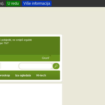
s).
U redu
Više informacija
 pobijediti, ne smiješ izgubiti
upe TNT
Grunf
TRAŽI
roskop
Iza ogledala
Hi-tech