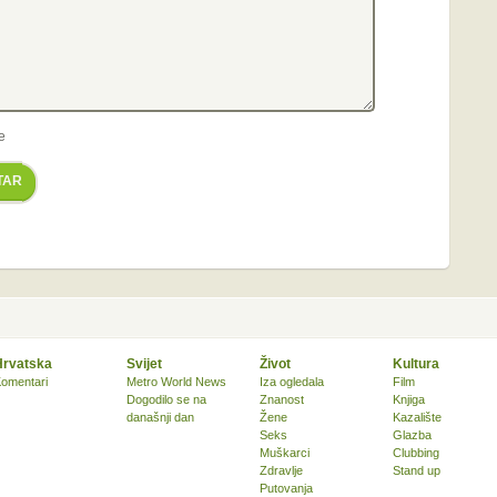
e
TAR
Hrvatska
Svijet
Život
Kultura
omentari
Metro World News
Iza ogledala
Film
Dogodilo se na
Znanost
Knjiga
današnji dan
Žene
Kazalište
Seks
Glazba
Muškarci
Clubbing
Zdravlje
Stand up
Putovanja