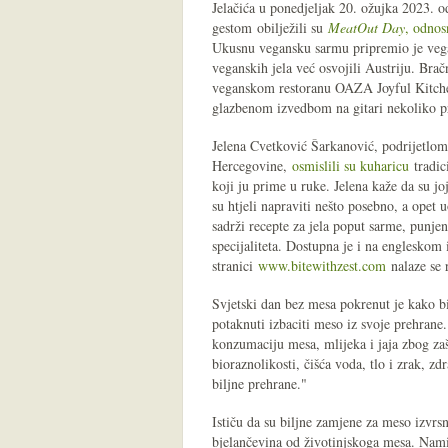
Jelačića u ponedjeljak 20. ožujka 2023. od 
gestom obilježili su
MeatOut Day
, odnos
Ukusnu vegansku sarmu pripremio je vegans
veganskih jela već osvojili Austriju. Brač
veganskom restoranu OAZA Joyful Kitchen,
glazbenom izvedbom na gitari nekoliko p
Jelena Cvetković Šarkanović, podrijetlom 
Hercegovine,
osmislili su kuharicu
tradic
koji ju prime u ruke. Jelena kaže da su joj
su htjeli napraviti nešto posebno, a opet
sadrži recepte za jela poput sarme, punje
specijaliteta. Dostupna je i na engleskom
stranici
www.bitewithzest.com
nalaze se r
Svjetski dan bez mesa pokrenut je kako bi 
potaknuti izbaciti meso iz svoje prehrane.
konzumaciju mesa, mlijeka i jaja zbog zašt
bioraznolikosti, čišća voda, tlo i zrak, z
biljne prehrane."
Ističu da su biljne zamjene za meso izvrsno
bjelančevina od životinjskoga mesa. Nam