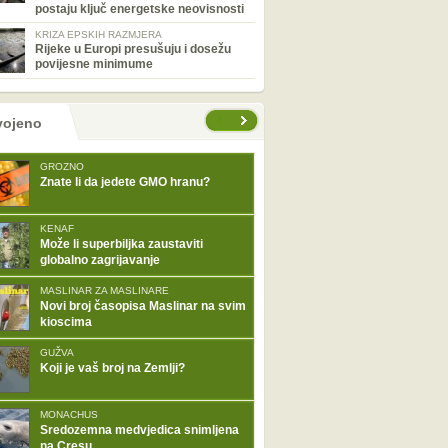
postaju ključ energetske neovisnosti
KRIZA EPSKIH RAZMJERA
Rijeke u Europi presušuju i dosežu
povijesne minimume
tranice
vojeno
GROZNO
Znate li da jedete GMO hranu?
KENAF
Može li superbiljka zaustaviti
globalno zagrijavanje
MASLINAR ZA MASLINARE
Novi broj časopisa Maslinar na svim
kioscima
GUŽVA
Koji je vaš broj na Zemlji?
MONACHUS
Sredozemna medvjedica snimljena
na Cresu