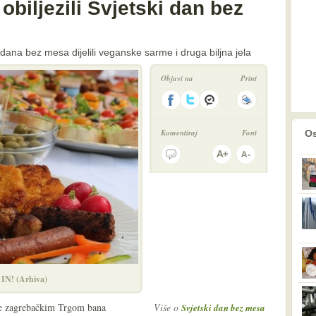
a obiljezili Svjetski dan bez
 dana bez mesa dijelili veganske sarme i druga biljna jela
Objavi na
Print
prethodno
2
Komentiraj
Font
Os
 IN! (Arhiva)
se zagrebačkim Trgom bana
Više o
Svjetski dan bez mesa