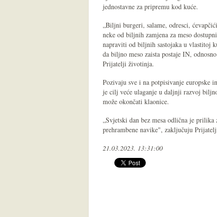
jednostavne za pripremu kod kuće.
„Biljni burgeri, salame, odresci, ćevapčić
neke od biljnih zamjena za meso dostupni
napraviti od biljnih sastojaka u vlastitoj 
da biljno meso zaista postaje IN, odnosno
Prijatelji životinja.
Pozivaju sve i na potpisivanje europske in
je cilj veće ulaganje u daljnji razvoj bil
može okončati klaonice.
„Svjetski dan bez mesa odlična je prilika 
prehrambene navike", zaključuju Prijatelj
21.03.2023. 13:31:00