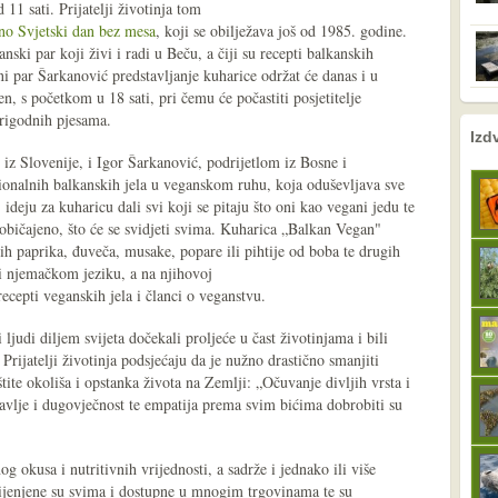
11 sati. Prijatelji životinja tom
no Svjetski dan bez mesa
, koji se obilježava još od 1985. godine.
ki par koji živi i radi u Beču, a čiji su recepti balkanskih
ni par Šarkanović predstavljanje kuharice održat će danas i u
 s početkom u 18 sati, pri čemu će počastiti posjetitelje
rigodnih pjesama.
nema prethodne s
sljedeće
Izd
iz Slovenije, i Igor Šarkanović, podrijetlom iz Bosne i
ionalnih balkanskih jela u veganskom ruhu, koja oduševljava sve
 ideju za kuharicu dali svi koji se pitaju što oni kao vegani jedu te
 uobičajeno, što će se svidjeti svima. Kuharica „Balkan Vegan"
nih paprika, đuveča, musake, popare ili pihtije od boba te drugih
 i njemačkom jeziku, a na njihovoj
ecepti veganskih jela i članci o veganstvu.
ljudi diljem svijeta dočekali proljeće u čast životinjama i bili
 Prijatelji životinja podsjećaju da je nužno drastično smanjiti
ite okoliša i opstanka života na Zemlji: „Očuvanje divljih vrsta i
dravlje i dugovječnost te empatija prema svim bićima dobrobiti su
g okusa i nutritivnih vrijednosti, a sadrže i jednako ili više
ijenjene su svima i dostupne u mnogim trgovinama te su