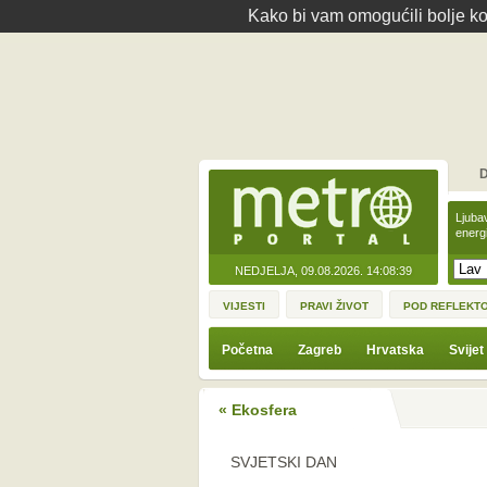
Kako bi vam omogućili bolje kor
D
Ljuba
energ
NEDJELJA, 09.08.2026.
14:08:39
VIJESTI
PRAVI ŽIVOT
POD REFLEKT
Početna
Zagreb
Hrvatska
Svijet
« Ekosfera
SVJETSKI DAN