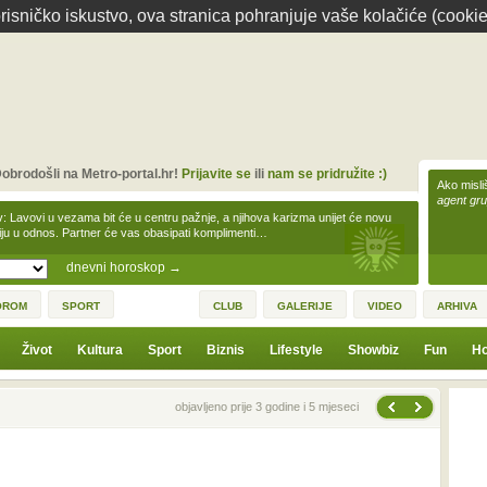
isničko iskustvo, ova stranica pohranjuje vaše kolačiće (cookie
obrodošli na Metro-portal.hr!
Prijavite se
ili
nam se pridružite :)
Ako misliš
agent gr
v: Lavovi u vezama bit će u centru pažnje, a njihova karizma unijet će novu
iju u odnos. Partner će vas obasipati komplimenti…
dnevni horoskop
→
OROM
SPORT
CLUB
GALERIJE
VIDEO
ARHIVA
Život
Kultura
Sport
Biznis
Lifestyle
Showbiz
Fun
Ho
Sljedeća vijest
Prethodna vijest
objavljeno prije 3 godine i 5 mjeseci