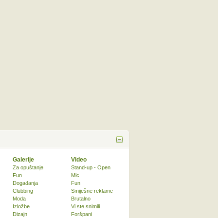
Galerije
Video
Za opuštanje
Stand-up - Open
Fun
Mic
Događanja
Fun
Clubbing
Smiješne reklame
Moda
Brutalno
Izložbe
Vi ste snimili
Dizajn
Foršpani