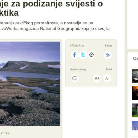
e za podizanje svijesti o
ktika
otapanju arktičkog permafrosta, a nastavlja se na
tiveWorks magazina National Geographic koja je osvojila
Objavi na
Print
prethodno
2
Os
Komentiraj
Font
Arhiva)