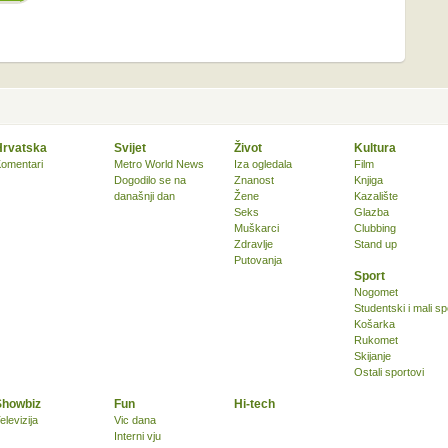
Hrvatska
Svijet
Život
Kultura
omentari
Metro World News
Iza ogledala
Film
Dogodilo se na
Znanost
Knjiga
današnji dan
Žene
Kazalište
Seks
Glazba
Muškarci
Clubbing
Zdravlje
Stand up
Putovanja
Sport
Nogomet
Studentski i mali sp
Košarka
Rukomet
Skijanje
Ostali sportovi
Showbiz
Fun
Hi-tech
elevizija
Vic dana
Interni vju