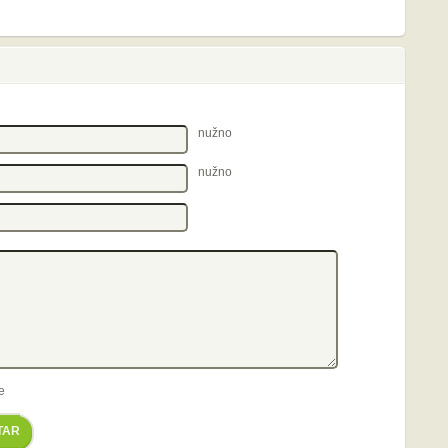
nužno
nužno
e
TAR