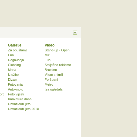
Galerije
Video
Za opuštanje
Stand-up - Open
Fun
Mic
Događanja
Fun
Clubbing
Smiješne reklame
Moda
Brutalno
Izložbe
Vi ste snimili
Dizajn
Foršpani
Putovanja
Metro
Auto-moto
Iza ogledala
ort
Foto vijesti
Karikatura dana
Uhvati duh ljeta
Uhvati duh ljeta 2010