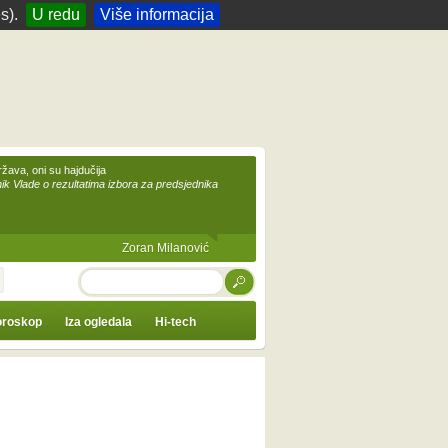
s).
U redu
Više informacija
žava, oni su hajdučija
ik Vlade o rezultatima izbora za predsjednika
Zoran Milanović
TRAŽI
roskop
Iza ogledala
Hi-tech