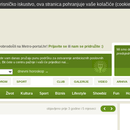
isničko iskustvo, ova stranica pohranjuje vaše kolačiće (cookie
obrodošli na Metro-portal.hr!
Prijavite se
ili
nam se pridružite :)
Mi smo dr
predsjedn
zde vam danas pružaju punu podršku za ostvarenje ambicioznih poslovnih
a. Bit ćete u centru pažnje i vaši će prijedlozi nai…
dnevni horoskop
→
OROM
SPORT
CLUB
GALERIJE
VIDEO
ARHIVA
Život
Kultura
Sport
Biznis
Lifestyle
Showbiz
Fun
Ho
Sljedeća vijest
Prethodna vijest
objavljeno prije 3 godine i 5 mjeseci