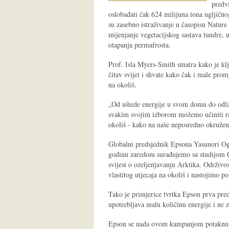
predv
oslobađati čak 624 milijuna tona ugljično
su zasebno istraživanje u časopisu Nature
mijenjanje vegetacijskog sastava tundre, 
otapanja permafrosta.
Prof. Isla Myers-Smith smatra kako je klj
čitav svijet i shvate kako čak i male pr
na okoliš.
„Od uštede energije u svom domu do odlas
svakim svojim izborom možemo učiniti ra
okoliš - kako na naše neposredno okruženje
Globalni predsjednik Epsona Yasunori Og
godinu zaredom surađujemo sa studijom C
svijest o ozeljenjavanju Arktika. Održivo
vlastitog utjecaja na okoliš i nastojimo p
Tako je primjerice tvrtka Epson prva pred
upotrebljava malu količinu energije i ne 
Epson se nada ovom kampanjom potaknuti 