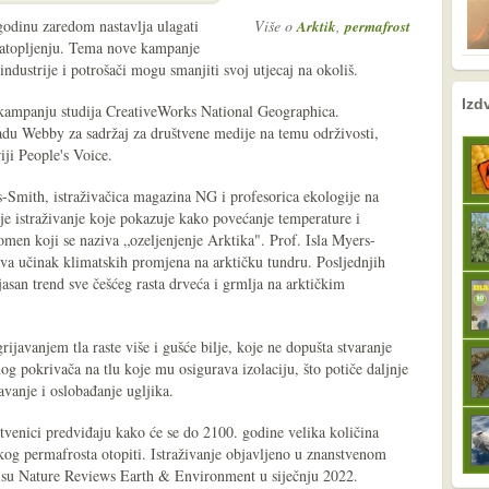
odinu zaredom nastavlja ulagati
Više o
,
Arktik
permafrost
 zatopljenju. Tema nove kampanje
industrije i potrošači mogu smanjiti svoj utjecaj na okoliš.
nema prethodne s
sljedeće
Izd
 kampanju studija CreativeWorks National Geographica.
adu Webby za sadržaj za društvene medije na temu održivosti,
iji People's Voice.
-Smith, istraživačica magazina NG i profesorica ekologije na
je istraživanje koje pokazuje kako povećanje temperature i
omen koji se naziva „ozeljenjenje Arktika". Prof. Isla Myers-
a učinak klimatskih promjena na arktičku tundru. Posljednjih
 jasan trend sve češćeg rasta drveća i grmlja na arktičkim
rijavanjem tla raste više i gušće bilje, koje ne dopušta stvaranje
og pokrivača na tlu koje mu osigurava izolaciju, što potiče daljnje
avanje i oslobađanje ugljika.
tvenici predviđaju kako će se do 2100. godine velika količina
skog permafrosta otopiti. Istraživanje objavljeno u znanstvenom
isu Nature Reviews Earth & Environment u siječnju 2022.