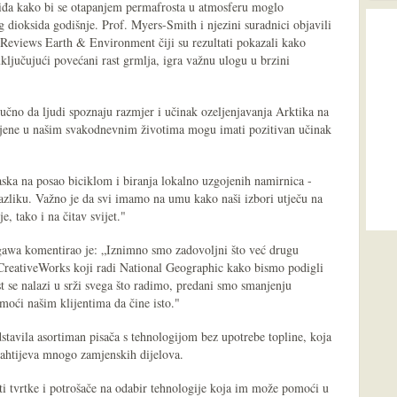
iđa kako bi se otapanjem permafrosta u atmosferu moglo
g dioksida godišnje. Prof. Myers-Smith i njezini suradnici objavili
 Reviews Earth & Environment čiji su rezultati pokazali kako
uključujući povećani rast grmlja, igra važnu ulogu u brzini
učno da ljudi spoznaju razmjer i učinak ozeljenjavanja Arktika na
omjene u našim svakodnevnim životima mogu imati pozitivan učinak
ka na posao biciklom i biranja lokalno uzgojenih namirnica -
zliku. Važno je da svi imamo na umu kako naši izbori utječu na
, tako i na čitav svijet."
awa komentirao je: „Iznimno smo zadovoljni što već drugu
reativeWorks koji radi National Geographic kako bismo podigli
st se nalazi u srži svega što radimo, predani smo smanjenju
omoći našim klijentima da čine isto."
stavila asortiman pisača s tehnologijom bez upotrebe topline, koja
zahtijeva mnogo zamjenskih dijelova.
tvrtke i potrošače na odabir tehnologije koja im može pomoći u