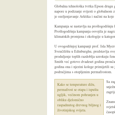
Globalna tehnološka tvrtka Epson drugu g
napore u podizanje svijesti o globalnom
je ozeljenjavanje Arktika i načini na koje 
Kampanja se nastavlja na prošlogodišnju
Prošlogodišnja kampanja osvojila je nagr
klimatskih promjena i ekologije u kategor
U ovogodišnjoj kampanji prof. Isla Myers
Sveučilištu u Edinburghu, predstavlja svo
produljenje toplih razdoblja uzrokuju fen
Smith već gotovo dvadeset godina proučav
godina ona i njezini kolege primijetili su
područjima s otopljenim permafrostom.
Sa zag
Kako se temperature dižu,
snježn
permafrost se otapa i ispušta
zagrij
ugljik, većinom pohranjen u
obliku djelomično
Znans
raspadnutog drevnog biljnog i
svjet
životinjskog svijeta.
časop