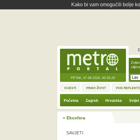
Kako bi vam omogućili bolje kor
D
Zvije
ciljev
PETAK, 07.08.2026.
00:35:20
VIJESTI
PRAVI ŽIVOT
POD REFLEKT
Početna
Zagreb
Hrvatska
Svijet
« Ekosfera
SAVJETI