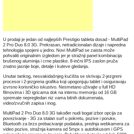
U prodaji je jedan od najljepših Prestigio tableta dosad - MultiPad
2 Pro Duo 8.0 3G. Prekrasan, netradicionalan dizajn i napredna
tehnologija spojeni u jedno. Novi MultiPad se zaista može
pohvaliti originalnim izgledom jer je stražnji panel kombinacija
brušenog aluminija i crne plastike. 8-inčni IPS zaslon pruža
znatno jasnije boje, detalje i kuteve gledanja.
Unutar tankog, nesvakidašnjeg kućišta se skrivaju 2-jezgreni
procesor i 2-jezgrena grafika koji upogonjuju tablet i osiguravaju
izvrsno korisničko iskustvo. Nesmetano uživajte u full HD
filmovima i 3D igricama dok na internu memoriju od 16 GB
spremate nepregledan niz vama bitnih dokumenata,
video/zvučnih zapisa i inog.
MultiPad 2 Pro Duo 8.0 3G također nudi bogat izbor opcija za
povezivanje - 3G za stalan surf u pokretu, pozive i poruke,
Bluetooth za brzo prebacivanje podataka, prednja webkamera za
video pozive, stražnja kamera od 5mpx s autofokusom i GPS