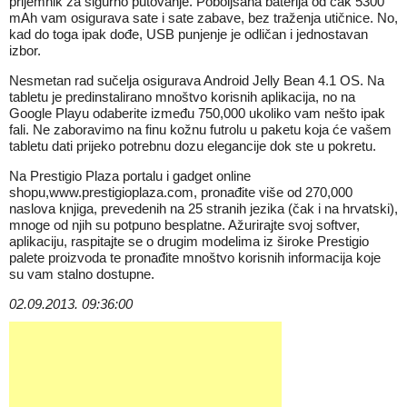
prijemnik za sigurno putovanje. Poboljšana baterija od čak 5300
mAh vam osigurava sate i sate zabave, bez traženja utičnice. No,
kad do toga ipak dođe, USB punjenje je odličan i jednostavan
izbor.
Nesmetan rad sučelja osigurava Android Jelly Bean 4.1 OS. Na
tabletu je predinstalirano mnoštvo korisnih aplikacija, no na
Google Playu odaberite između 750,000 ukoliko vam nešto ipak
fali. Ne zaboravimo na finu kožnu futrolu u paketu koja će vašem
tabletu dati prijeko potrebnu dozu elegancije dok ste u pokretu.
Na Prestigio Plaza portalu i gadget online
shopu,
www.prestigioplaza.com
, pronađite više od 270,000
naslova knjiga, prevedenih na 25 stranih jezika (čak i na hrvatski),
mnoge od njih su potpuno besplatne. Ažurirajte svoj softver,
aplikaciju, raspitajte se o drugim modelima iz široke Prestigio
palete proizvoda te pronađite mnoštvo korisnih informacija koje
su vam stalno dostupne.
02.09.2013. 09:36:00