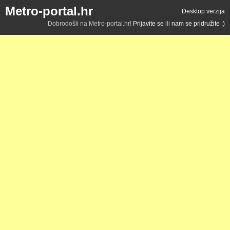
Metro-portal.hr
Desktop verzija
Dobrodošli na Metro-portal.hr!
Prijavite se
ili
nam se pridružite :)