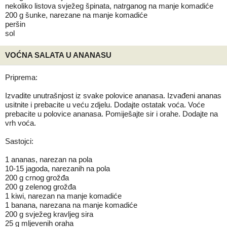
nekoliko listova svježeg špinata, natrganog na manje komadiće
200 g šunke, narezane na manje komadiće
peršin
sol
VOĆNA SALATA U ANANASU
Priprema:
Izvadite unutrašnjost iz svake polovice ananasa. Izvađeni ananas
usitnite i prebacite u veću zdjelu. Dodajte ostatak voća. Voće
prebacite u polovice ananasa. Pomiješajte sir i orahe. Dodajte na
vrh voća.
Sastojci:
1 ananas, narezan na pola
10-15 jagoda, narezanih na pola
200 g crnog grožđa
200 g zelenog grožđa
1 kiwi, narezan na manje komadiće
1 banana, narezana na manje komadiće
200 g svježeg kravljeg sira
25 g mljevenih oraha