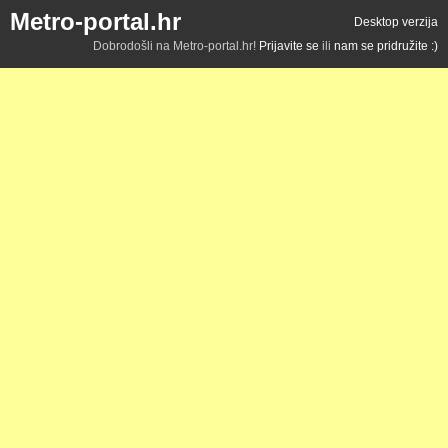
Metro-portal.hr
Desktop verzija
Dobrodošli na Metro-portal.hr!
Prijavite se
ili
nam se pridružite :)