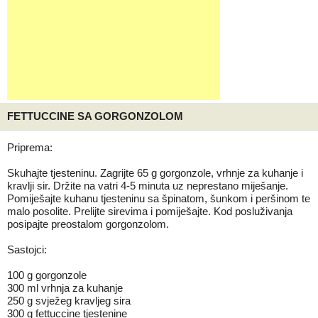
FETTUCCINE SA GORGONZOLOM
Priprema:
Skuhajte tjesteninu. Zagrijte 65 g gorgonzole, vrhnje za kuhanje i
kravlji sir. Držite na vatri 4-5 minuta uz neprestano miješanje.
Pomiješajte kuhanu tjesteninu sa špinatom, šunkom i peršinom te
malo posolite. Prelijte sirevima i pomiješajte. Kod posluživanja
posipajte preostalom gorgonzolom.
Sastojci:
100 g gorgonzole
300 ml vrhnja za kuhanje
250 g svježeg kravljeg sira
300 g fettuccine tjestenine