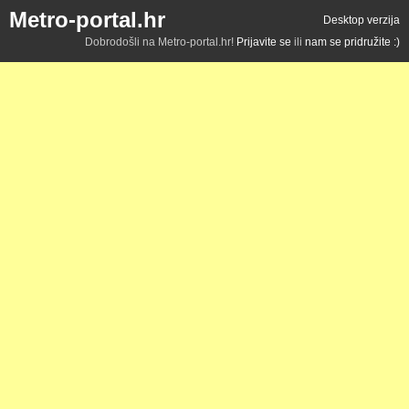
Metro-portal.hr
Desktop verzija
Dobrodošli na Metro-portal.hr!
Prijavite se
ili
nam se pridružite :)