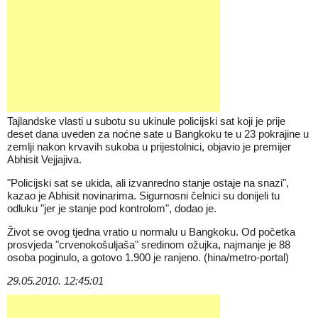
Tajlandske vlasti u subotu su ukinule policijski sat koji je prije
deset dana uveden za noćne sate u Bangkoku te u 23 pokrajine u
zemlji nakon krvavih sukoba u prijestolnici, objavio je premijer
Abhisit Vejjajiva.
"Policijski sat se ukida, ali izvanredno stanje ostaje na snazi",
kazao je Abhisit novinarima. Sigurnosni čelnici su donijeli tu
odluku "jer je stanje pod kontrolom", dodao je.
Život se ovog tjedna vratio u normalu u Bangkoku. Od početka
prosvjeda "crvenokošuljaša" sredinom ožujka, najmanje je 88
osoba poginulo, a gotovo 1.900 je ranjeno. (hina/metro-portal)
29.05.2010. 12:45:01