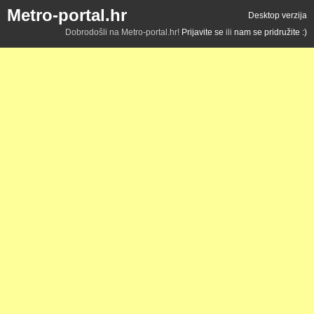
Metro-portal.hr
Desktop verzija
Dobrodošli na Metro-portal.hr!
Prijavite se
ili
nam se pridružite :)