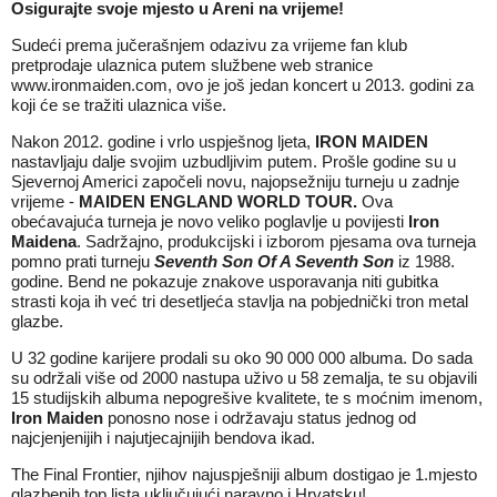
Osigurajte svoje mjesto u Areni na vrijeme!
Sudeći prema jučerašnjem odazivu za vrijeme fan klub
pretprodaje ulaznica putem službene web stranice
www.ironmaiden.com
, ovo je još jedan koncert u 2013. godini za
koji će se tražiti ulaznica više.
Nakon 2012. godine i vrlo uspješnog ljeta,
IRON MAIDEN
nastavljaju dalje svojim uzbudljivim putem. Prošle godine su u
Sjevernoj Americi započeli novu, najopsežniju turneju u zadnje
vrijeme -
MAIDEN ENGLAND WORLD TOUR.
Ova
obećavajuća turneja je novo veliko poglavlje u povijesti
Iron
Maidena
. Sadržajno, produkcijski i izborom pjesama ova turneja
pomno prati turneju
Seventh Son Of A Seventh Son
iz 1988.
godine. Bend ne pokazuje znakove usporavanja niti gubitka
strasti koja ih već tri desetljeća stavlja na pobjednički tron metal
glazbe.
U 32 godine karijere prodali su oko 90 000 000 albuma. Do sada
su održali više od 2000 nastupa uživo u 58 zemalja, te su objavili
15 studijskih albuma nepogrešive kvalitete, te s moćnim imenom,
Iron Maiden
ponosno nose i održavaju status jednog od
najcjenjenijih i najutjecajnijih bendova ikad.
The Final Frontier, njihov najuspješniji album dostigao je 1.mjesto
glazbenih top lista uključujući naravno i Hrvatsku!