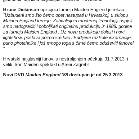
Bruce Dickinson
opisujući turneju Maiden Englend je rekao:
"Uzbuđeni smo što ćemo opet nastupati u Hrvatskoj, u sklopu
Maiden England turneje. Zahvaljujući modernoj tehnologiji uspjeli
smo nadograditi i poboljšati originalnu produkciju iz 1988. godine
za turneju Maiden England . Uz novu produkciju dolazi i novi
lightshow, postava pozornice kao i Eddijeve različite inkarnacije,
puno pirotehnike i još mnogo toga s čime ćemo oduševiti fanove!
"
Hrvatski najglasniji fanovi s nestrpljenjem očekuju 31.7.2013. i
veliki Iron Maiden spektakl u Areni Zagreb!
Novi DVD
Maiden England '88
dostupan je od 25.3.2013.