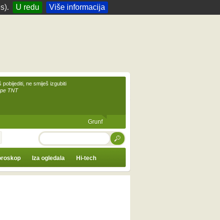
s).
U redu
Više informacija
 pobijediti, ne smiješ izgubiti
upe TNT
Grunf
TRAŽI
roskop
Iza ogledala
Hi-tech