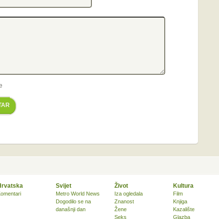
e
TAR
Hrvatska
Svijet
Život
Kultura
omentari
Metro World News
Iza ogledala
Film
Dogodilo se na
Znanost
Knjiga
današnji dan
Žene
Kazalište
Seks
Glazba