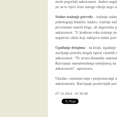
može pogoršati anksioznost. Anders nagl
jer su te riječi često mnogo oštrije nego 
Stalno traženje potvrde
- traženje staln
psihologinji Jennifer Anders, traženje mi
privremeno smiriti brige, ali dugoročno 
anksioznost. "U kratkom roku traženje po
negativni ciklus koji zahtijeva stalnu pot
Ugađanje drugima
- na kraju, ugađanje
stavljanje potreba drugih ispred vlastiti
anksioznost. "To stvara dinamiku zanemariv
Razvijanje samopouzdanja temeljenog na o
anksioznosti", upozorava.
Ukratko, razumijevanje i prepoznavanje ne
anksioznošću. Razvijanje pozitivnijih nav
07.10.2024. 19:50:00