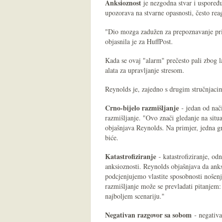
Anksioznost
je nezgodna stvar i uspoređ
upozorava na stvarne opasnosti, često reagi
"Dio mozga zadužen za prepoznavanje prije
objasnila je za HuffPost.
Kada se ovaj "alarm" prečesto pali zbog la
alata za upravljanje stresom.
Reynolds je, zajedno s drugim stručnjaci
Crno-bijelo razmišljanje
- jedan od nači
razmišljanje. "Ovo znači gledanje na situac
objašnjava Reynolds. Na primjer, jedna g
biće.
Katastrofiziranje
- katastrofiziranje, od
anksioznosti. Reynolds objašnjava da anks
podcjenjujemo vlastite sposobnosti nošen
razmišljanje može se prevladati pitanjem:
najboljem scenariju."
Negativan razgovor sa sobom
- negativa