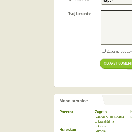
Web stranica
Tvoj komentar
Zapamti podatk
OBJAVI KOMEN
Mapa stranice
Početna
Zagreb
Najave & Događanja
K
U kazalištima
U kinima
Horoskop
Klizanje