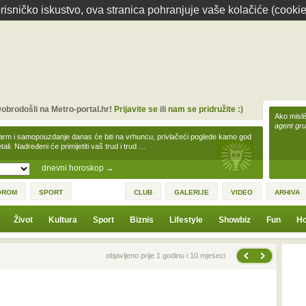
isničko iskustvo, ova stranica pohranjuje vaše kolačiće (cookie
obrodošli na Metro-portal.hr!
Prijavite se
ili
nam se pridružite :)
Ako misliš
agent gr
arm i samopouzdanje danas će biti na vrhuncu, privlačeći poglede kamo god
tali. Nadređeni će primijetiti vaš trud i trud …
dnevni horoskop
→
OROM
SPORT
CLUB
GALERIJE
VIDEO
ARHIVA
Život
Kultura
Sport
Biznis
Lifestyle
Showbiz
Fun
Ho
Sljedeća vijest
Prethodna vijest
objavljeno prije 1 godinu i 10 mjeseci