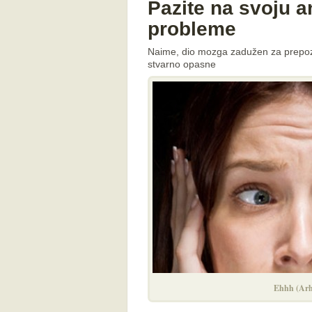
Pazite na svoju a
probleme
Naime, dio mozga zadužen za prepozna
stvarno opasne
Ehhh (Arh