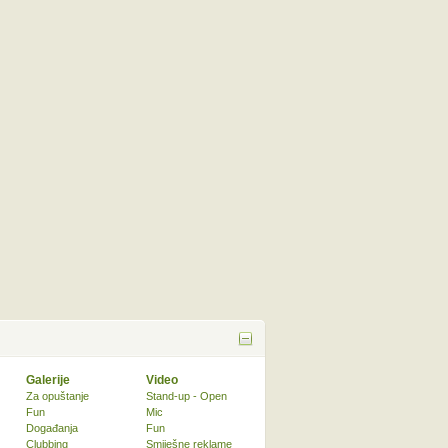
Galerije
Video
Za opuštanje
Stand-up - Open
Fun
Mic
Događanja
Fun
Clubbing
Smiješne reklame