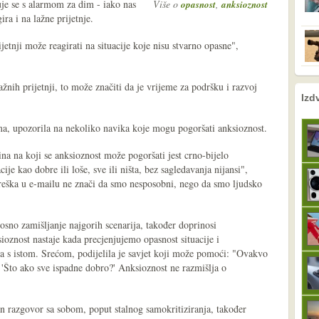
uje se s alarmom za dim - iako nas
Više o
,
opasnost
anksioznost
ra i na lažne prijetnje.
tnji može reagirati na situacije koje nisu stvarno opasne",
žnih prijetnji, to može značiti da je vrijeme za podršku i razvoj
nema prethodne s
sljedeće
Izd
ma, upozorila na nekoliko navika koje mogu pogoršati anksioznost.
na na koji se anksioznost može pogoršati jest crno-bijelo
ije kao dobre ili loše, sve ili ništa, bez sagledavanja nijansi",
reška u e-mailu ne znači da smo nesposobni, nego da smo ljudsko
nosno zamišljanje najgorih scenarija, također doprinosi
ioznost nastaje kada precjenjujemo opasnost situacije i
ja s istom. Srećom, podijelila je savjet koji može pomoći: "Ovakvo
 'Što ako sve ispadne dobro?' Anksioznost ne razmišlja o
n razgovor sa sobom, poput stalnog samokritiziranja, također