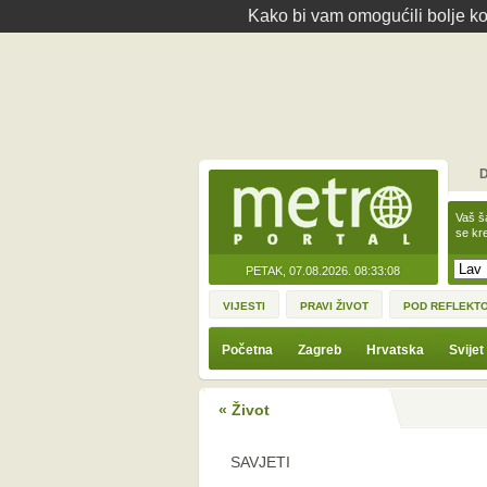
Kako bi vam omogućili bolje kor
D
Vaš š
se kre
PETAK, 07.08.2026.
08:33:08
VIJESTI
PRAVI ŽIVOT
POD REFLEKT
Početna
Zagreb
Hrvatska
Svijet
« Život
SAVJETI