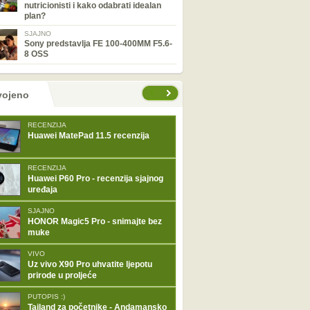
nutricionisti i kako odabrati idealan
plan?
SJAJNO
Sony predstavlja FE 100-400MM F5.6-
8 OSS
tranice
vojeno
RECENZIJA
Huawei MatePad 11.5 recenzija
RECENZIJA
Huawei P60 Pro - recenzija sjajnog
uređaja
SJAJNO
HONOR Magic5 Pro - snimajte bez
muke
VIVO
Uz vivo X90 Pro uhvatite ljepotu
prirode u proljeće
PUTOPIS :)
Tajland za početnike - Andamansko