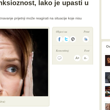
nksioznost, lako je upasti u
vanje prijetnji može reagirati na situacije koje nisu
Objavi na
Print
prethodno
2
Os
Komentiraj
Font
iva)