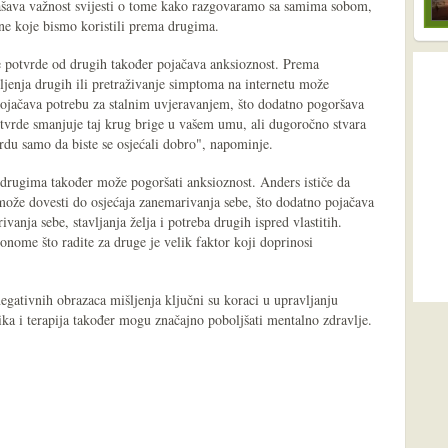
ašava važnost svijesti o tome kako razgovaramo sa samima sobom,
one koje bismo koristili prema drugima.
e potvrde od drugih također pojačava anksioznost. Prema
šljenja drugih ili pretraživanje simptoma na internetu može
pojačava potrebu za stalnim uvjeravanjem, što dodatno pogoršava
tvrde smanjuje taj krug brige u vašem umu, ali dugoročno stvara
vrdu samo da biste se osjećali dobro", napominje.
 drugima također može pogoršati anksioznost. Anders ističe da
h može dovesti do osjećaja zanemarivanja sebe, što dodatno pojačava
anja sebe, stavljanja želja i potreba drugih ispred vlastitih.
nome što radite za druge je velik faktor koji doprinosi
gativnih obrazaca mišljenja ključni su koraci u upravljanju
ika i terapija također mogu značajno poboljšati mentalno zdravlje.