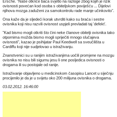
Ersche. "Naše otkriće baca svjetlo na razloge zbog kojih je rizik
ovisnosti povećan kod osoba s obiteljskom poviješću ... Dijelovi
njihova mozga zaduženi za samokontrolu rade manje učinkovito".
Ona kaže da je sljedeći korak utvrditi kako su braća i sestre
ovisnika koji nisu razvili ovisnost uspjeli prevladati taj 'defekt'.
"Kad bismo mogli otkriti što čini neke članove obitelji ovisnika tako
otpornima možda bismo mogli spriječiti mnogo slučajeva
ovisnosti", kazao je psihijatar Paul Keedwell sa sveučilišta u
Cardiffu koji nije sudjelovao u istraživanju.
Znanstvenici su u ranijim istraživanjima uočili promjene na mozgu
ovisnika no nisu bili sigurnu jesu li one posljedica ovisnosti o
drogama ili su postojale od ranije.
Istraživanje objavljeno u medicinskom časopisu Lancet u siječnju
procijenilo je da je u svijetu oko 200 milijuna ovisnika o drogama.
03.02.2012. 16:46:00