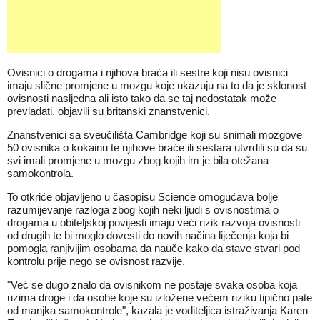
Ovisnici o drogama i njihova braća ili sestre koji nisu ovisnici
imaju slične promjene u mozgu koje ukazuju na to da je sklonost
ovisnosti nasljedna ali isto tako da se taj nedostatak može
prevladati, objavili su britanski znanstvenici.
Znanstvenici sa sveučilišta Cambridge koji su snimali mozgove
50 ovisnika o kokainu te njihove braće ili sestara utvrdili su da su
svi imali promjene u mozgu zbog kojih im je bila otežana
samokontrola.
To otkriće objavljeno u časopisu Science omogućava bolje
razumijevanje razloga zbog kojih neki ljudi s ovisnostima o
drogama u obiteljskoj povijesti imaju veći rizik razvoja ovisnosti
od drugih te bi moglo dovesti do novih načina liječenja koja bi
pomogla ranjivijim osobama da nauče kako da stave stvari pod
kontrolu prije nego se ovisnost razvije.
"Već se dugo znalo da ovisnikom ne postaje svaka osoba koja
uzima droge i da osobe koje su izložene većem riziku tipično pate
od manjka samokontrole", kazala je voditeljica istraživanja Karen