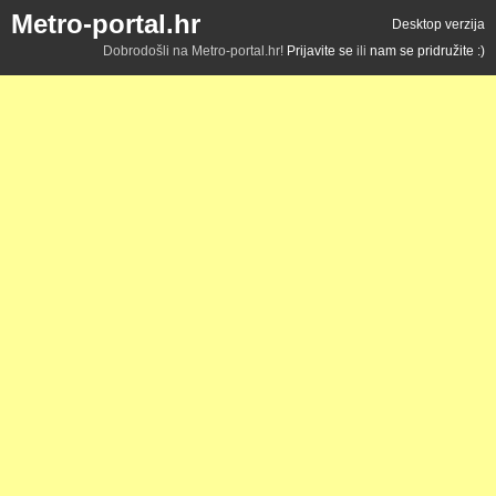
Metro-portal.hr
Desktop verzija
Dobrodošli na Metro-portal.hr!
Prijavite se
ili
nam se pridružite :)