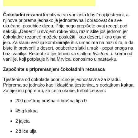
Čokoladni rezanci
kreativna su varijanta klasičnoj tjestenini, a
njihova priprema jednako je jednostavna i obradovat će sve
ukućane, posebice djecu. Prije nego prepišete ovaj recept pod
sekciju „Deserti" u svojem rokovniku, razmislite još jednom jer
čokoladne rezance možete poslužiti i kao desert, i kao glavno
jelo. Za slanu verziju kombinirajte ih s umacima na bazi sira, a da
biste ih pretvorili u desert, odaberite slatki umak - poput onoga na
bazi vanilije. Recept za tjesteninu sa slatkim
twistom
, u kremi od
vanilije, koji potpisuje
Nina Mrvica
, donosimo u nastavku.
Započnite s pripremanjem čokoladnih rezanaca
Tjestenina od čokolade poprilično je jednostavna za izradu.
Priprema se jednako kao i klasična tjestenina, s dodatkom kakaa.
Za njezinu pripremu, za četiri osobe, trebat će vam:
200 g oštrog brašna ili brašna tipa 0
45 g kakaa
2 jajeta
2 žlice ulja