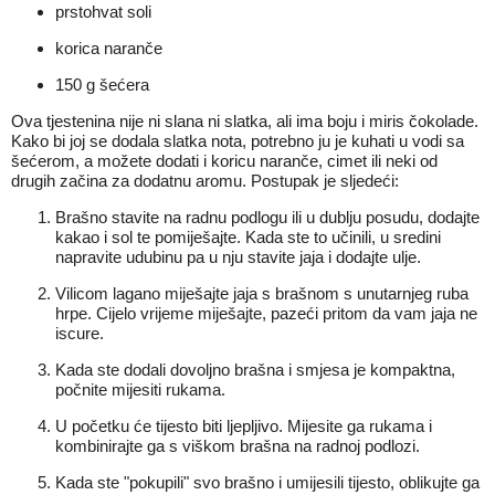
prstohvat soli
korica naranče
150 g šećera
Ova tjestenina nije ni slana ni slatka, ali ima boju i miris čokolade.
Kako bi joj se dodala slatka nota, potrebno ju je kuhati u vodi sa
šećerom, a možete dodati i koricu naranče, cimet ili neki od
drugih začina za dodatnu aromu. Postupak je sljedeći:
Brašno stavite na radnu podlogu ili u dublju posudu, dodajte
kakao i sol te pomiješajte. Kada ste to učinili, u sredini
napravite udubinu pa u nju stavite jaja i dodajte ulje.
Vilicom lagano miješajte jaja s brašnom s unutarnjeg ruba
hrpe. Cijelo vrijeme miješajte, pazeći pritom da vam jaja ne
iscure.
Kada ste dodali dovoljno brašna i smjesa je kompaktna,
počnite mijesiti rukama.
U početku će tijesto biti ljepljivo. Mijesite ga rukama i
kombinirajte ga s viškom brašna na radnoj podlozi.
Kada ste "pokupili" svo brašno i umijesili tijesto, oblikujte ga