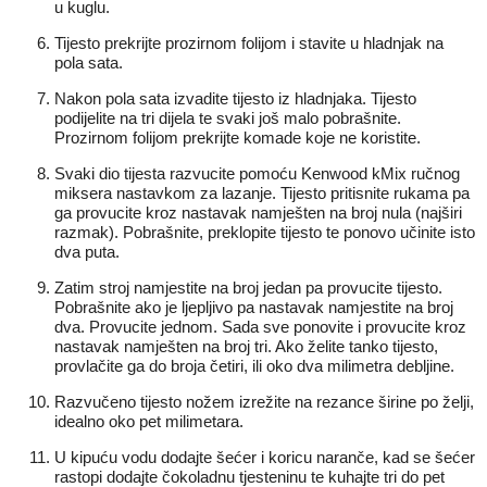
u kuglu.
Tijesto prekrijte prozirnom folijom i stavite u hladnjak na
pola sata.
Nakon pola sata izvadite tijesto iz hladnjaka. Tijesto
podijelite na tri dijela te svaki još malo pobrašnite.
Prozirnom folijom prekrijte komade koje ne koristite.
Svaki dio tijesta razvucite pomoću
Kenwood kMix
ručnog
miksera
nastavkom za lazanje
. Tijesto pritisnite rukama pa
ga provucite kroz nastavak namješten na broj nula (najširi
razmak). Pobrašnite, preklopite tijesto te ponovo učinite isto
dva puta.
Zatim stroj namjestite na broj jedan pa provucite tijesto.
Pobrašnite ako je ljepljivo pa nastavak namjestite na broj
dva. Provucite jednom. Sada sve ponovite i provucite kroz
nastavak namješten na broj tri. Ako želite tanko tijesto,
provlačite ga do broja četiri, ili oko dva milimetra debljine.
Razvučeno tijesto nožem izrežite na rezance širine po želji,
idealno oko pet milimetara.
U kipuću vodu dodajte šećer i koricu naranče, kad se šećer
rastopi dodajte čokoladnu tjesteninu te kuhajte tri do pet