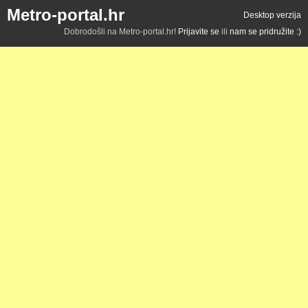
Metro-portal.hr
Desktop verzija
Dobrodošli na Metro-portal.hr!
Prijavite se
ili
nam se pridružite :)