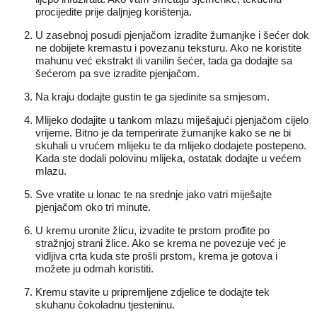
procijedite prije daljnjeg korištenja.
U zasebnoj posudi pjenjačom izradite žumanjke i šećer dok
ne dobijete kremastu i povezanu teksturu. Ako ne koristite
mahunu već ekstrakt ili vanilin šećer, tada ga dodajte sa
šećerom pa sve izradite pjenjačom.
Na kraju dodajte gustin te ga sjedinite sa smjesom.
Mlijeko dodajite u tankom mlazu miješajući pjenjačom cijelo
vrijeme. Bitno je da temperirate žumanjke kako se ne bi
skuhali u vrućem mlijeku te da mlijeko dodajete postepeno.
Kada ste dodali polovinu mlijeka, ostatak dodajte u većem
mlazu.
Sve vratite u lonac te na srednje jako vatri miješajte
pjenjačom oko tri minute.
U kremu uronite žlicu, izvadite te prstom prođite po
stražnjoj strani žlice. Ako se krema ne povezuje već je
vidljiva crta kuda ste prošli prstom, krema je gotova i
možete ju odmah koristiti.
Kremu stavite u pripremljene zdjelice te dodajte tek
skuhanu čokoladnu tjesteninu.