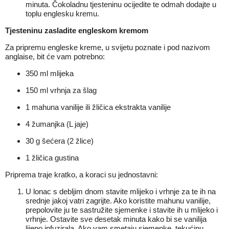
minuta. Čokoladnu tjesteninu ocijedite te odmah dodajte u
toplu englesku kremu.
Tjesteninu zasladite engleskom kremom
Za pripremu engleske kreme, u svijetu poznate i pod nazivom
anglaise, bit će vam potrebno:
350 ml mlijeka
150 ml vrhnja za šlag
1 mahuna vanilije ili žličica ekstrakta vanilije
4 žumanjka (L jaje)
30 g šećera (2 žlice)
1 žličica gustina
Priprema traje kratko, a koraci su jednostavni:
U lonac s debljim dnom stavite mlijeko i vrhnje za te ih na
srednje jakoj vatri zagrijte. Ako koristite mahunu vanilije,
prepolovite ju te sastružite sjemenke i stavite ih u mlijeko i
vrhnje. Ostavite sve desetak minuta kako bi se vanilija
lijepo infuzirala. Ako vam smetaju sjemenke, tekućinu