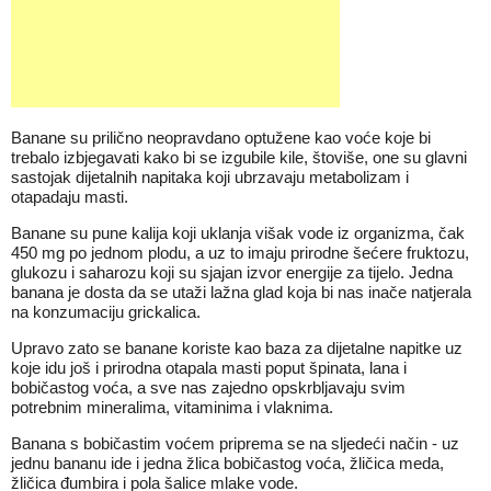
Banane su prilično neopravdano optužene kao voće koje bi
trebalo izbjegavati kako bi se izgubile kile, štoviše, one su glavni
sastojak dijetalnih napitaka koji ubrzavaju metabolizam i
otapadaju masti.
Banane su pune kalija koji uklanja višak vode iz organizma, čak
450 mg po jednom plodu, a uz to imaju prirodne šećere fruktozu,
glukozu i saharozu koji su sjajan izvor energije za tijelo. Jedna
banana je dosta da se utaži lažna glad koja bi nas inače natjerala
na konzumaciju grickalica.
Upravo zato se banane koriste kao baza za dijetalne napitke uz
koje idu još i prirodna otapala masti poput špinata, lana i
bobičastog voća, a sve nas zajedno opskrbljavaju svim
potrebnim mineralima, vitaminima i vlaknima.
Banana s bobičastim voćem priprema se na sljedeći način - uz
jednu bananu ide i jedna žlica bobičastog voća, žličica meda,
žličica đumbira i pola šalice mlake vode.