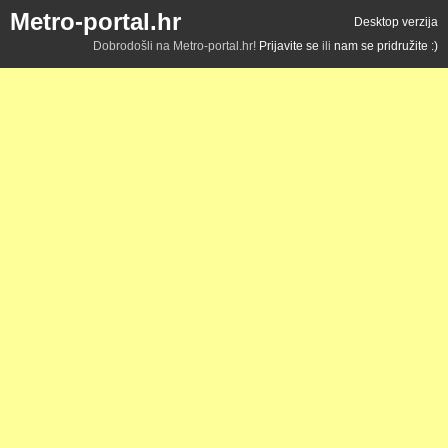
Metro-portal.hr
Desktop verzija
Dobrodošli na Metro-portal.hr!
Prijavite se
ili
nam se pridružite :)