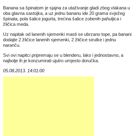
Banana sa špinatom je sjajna za utaživanje gladi zbog vlakana u
oba glavna sastojka, a uz jednu bananu ide 20 grama svježeg
špinata, pola šalice jogurta, trećina šalice zobenih pahuljica i
žličica meda.
Uz napitak od lanenih sjemenki masti se ubrzano tope, pa banani
dodajte 2 žličice lanenih sjemenki, 2 žličice sirutke i jednu
naranču.
Svi ovi napitci pripremaju se u blenderu, lako i jednostavno, a
najbolje ih je konzumirati ujutro umjesto doručka.
05.08.2013. 14:01:00