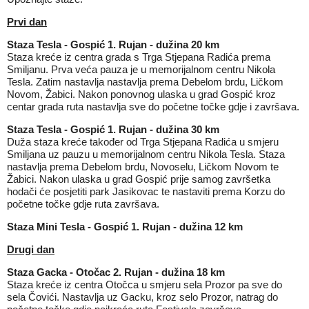
Prvi dan
Staza Tesla - Gospić 1. Rujan - dužina 20 km
Staza kreće iz centra grada s Trga Stjepana Radića prema
Smiljanu. Prva veća pauza je u memorijalnom centru Nikola
Tesla. Zatim nastavlja nastavlja prema Debelom brdu, Ličkom
Novom, Žabici. Nakon ponovnog ulaska u grad Gospić kroz
centar grada ruta nastavlja sve do početne točke gdje i završava.
Staza Tesla - Gospić 1. Rujan - dužina 30 km
Duža staza kreće također od Trga Stjepana Radića u smjeru
Smiljana uz pauzu u memorijalnom centru Nikola Tesla. Staza
nastavlja prema Debelom brdu, Novoselu, Ličkom Novom te
Žabici. Nakon ulaska u grad Gospić prije samog završetka
hodači će posjetiti park Jasikovac te nastaviti prema Korzu do
početne točke gdje ruta završava.
Staza Mini Tesla - Gospić 1. Rujan - dužina 12 km
Drugi dan
Staza Gacka - Otočac 2. Rujan - dužina 18 km
Staza kreće iz centra Otočca u smjeru sela Prozor pa sve do
sela Čovići. Nastavlja uz Gacku, kroz selo Prozor, natrag do