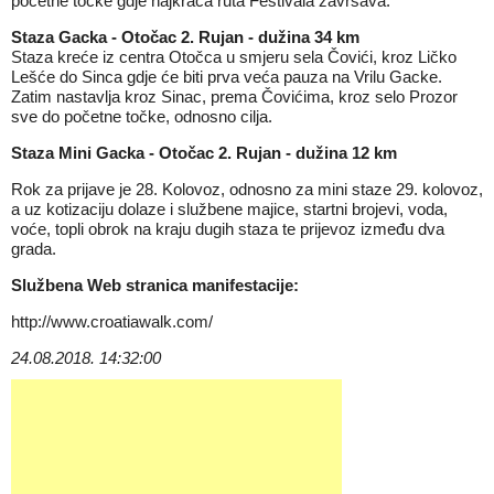
početne točke gdje najkraća ruta Festivala završava.
Staza Gacka - Otočac 2. Rujan - dužina 34 km
Staza kreće iz centra Otočca u smjeru sela Čovići, kroz Ličko
Lešće do Sinca gdje će biti prva veća pauza na Vrilu Gacke.
Zatim nastavlja kroz Sinac, prema Čovićima, kroz selo Prozor
sve do početne točke, odnosno cilja.
Staza Mini Gacka - Otočac 2. Rujan - dužina 12 km
Rok za prijave je 28. Kolovoz, odnosno za mini staze 29. kolovoz,
a uz kotizaciju dolaze i službene majice, startni brojevi, voda,
voće, topli obrok na kraju dugih staza te prijevoz između dva
grada.
Službena Web stranica manifestacije:
http://www.croatiawalk.com/
24.08.2018. 14:32:00