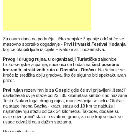
Za osam dana na području Ličko senjske županije održat će se
masovno sportsko događanje -
Prvi Hrvatski Festival Hodanja
koji će okupiti ljude iz cijele Hrvatske ali i inozemstva.
Prvog i drugog rujna, u organizaciji Turističke z
ajednice
Ličko-senjske županije, sudionici će hodati na
šest posebno
kreiranih, atraktivnih ruta u Gospiću i Otočcu
. Na šetanje se
kreće iz središta obiju gradova, što će sigurno biti spektakularan
prizor.
Prvi rujan
rezerviran je za
Gospić
gdje će svi prijavljeni „šetači"
savladavati dvije staze od 23 i 30 kilometara simbolično nazvane
Tesla. Nakon toga, drugog rujna, manifestacija se seli u Otočac
na staze imena
Gacka
- kraću stazu od 18 km te najdužu i
najzahtjevniju stazu od čak 34 kilometra. Također, dodane su
dvije nove „mini" staze u svakom gradu, za one koji se ipak se
usude odvažiti na u dužim stazama.
Upoznajte staze: