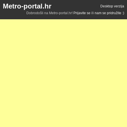
Metro-portal.hr
Desktop verzija
Dobrodošli na Metro-portal.hr!
Prijavite se
ili
nam se pridružite :)