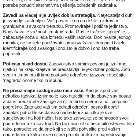
potrebe ponuditi alternativna rješenja određenih zadataka.
Zavadi pa vladaj nije uvijek dobra strategija
. Natjecateljski duh
je svugdje zastupljen. Vaš posao je da ga držite u zdravim
granicama u svakom trenutku. Promovirajte i potičite jedinstvo.
Naglašavajte važnost timskog rada. Gušite tračeve ispriječite
zabadanje noža u leđa između vaših radnika. Dok hvalite jednog
radnika, ne smijete ponižavati i omalovažavati drugog. Uvijek
identificirajte kod svakoga i ono što je dobro i ono što treba
popraviti.
Poticaja nikad dosta.
Zadovoljstvo samim poslom je iznimno
rijetko i na kraju krajeva ne predstavlja uvijek dobar poticaj. Zato
svojim timovima ili timu postavite određene izazove i obećajte
'nagradu' onome tko ih ispuni.
Ne preuzimajte zasluge ako nisu vaše.
Kad je ispod vas
nekoliko radnika, iznimno je lako narediti im da obave sav posao
a da vi preuzmete zasluge za nj. To bi bilo nemoralno i potpuno
pogrešno. Zato akd vaš tim odradi određeni posao ili obavi
zadatak potrudite se da vaši nadređeni znaju tko je sve
sudjelovao i na koji način. Isto tako zahvalite se ponaosob svoji
podređenima za sav trud. Na taj način nitko neće biti oštećen. Isto
tako, potrudite se da one koji se ističu pohvalite pred vašim
nadređenima kako bi se i njima pružila prilika za napredovanje.