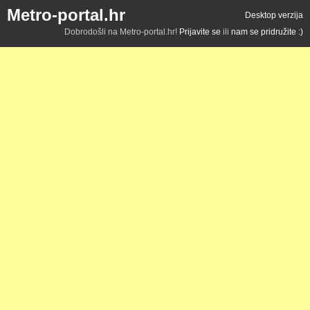
Metro-portal.hr
Desktop verzija
Dobrodošli na Metro-portal.hr!
Prijavite se
ili
nam se pridružite :)