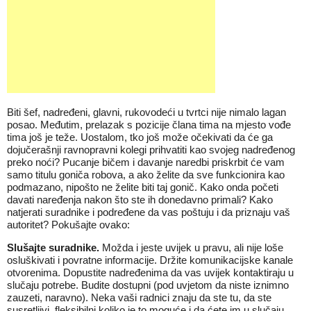
Biti šef, nadređeni, glavni, rukovodeći u tvrtci nije nimalo lagan
posao. Međutim, prelazak s pozicije člana tima na mjesto vođe
tima još je teže. Uostalom, tko još može očekivati da će ga
dojučerašnji ravnopravni kolegi prihvatiti kao svojeg nadređenog
preko noći? Pucanje bičem i davanje naredbi priskrbit će vam
samo titulu goniča robova, a ako želite da sve funkcionira kao
podmazano, nipošto ne želite biti taj gonič. Kako onda početi
davati naređenja nakon što ste ih donedavno primali? Kako
natjerati suradnike i podređene da vas poštuju i da priznaju vaš
autoritet? Pokušajte ovako:
Slušajte suradnike.
Možda i jeste uvijek u pravu, ali nije loše
osluškivati i povratne informacije. Držite komunikacijske kanale
otvorenima. Dopustite nadređenima da vas uvijek kontaktiraju u
slučaju potrebe. Budite dostupni (pod uvjetom da niste iznimno
zauzeti, naravno). Neka vaši radnici znaju da ste tu, da ste
susretljivi, fleksibilni koliko je to moguće i da ćete im u slučaju