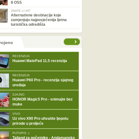
8 OSS
ZNATE LI IH?
Alternativne destinacije koje
zamjenjuju najposjećenija ljetna
turistička odredišta
tranice
vojeno
RECENZIJA
Huawei MatePad 11.5 recenzija
RECENZIJA
Huawei P60 Pro - recenzija sjajnog
uređaja
SJAJNO
HONOR Magic5 Pro - snimajte bez
muke
VIVO
Uz vivo X90 Pro uhvatite ljepotu
prirode u proljeće
PUTOPIS :)
Tajland za početnike - Andamansko