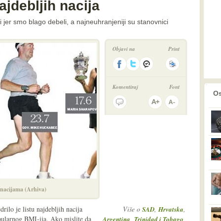
ajdebljih nacija
i jer smo blago debeli, a najneuhranjeniji su stanovnici
Objavi na
Print
Komentiraj
Font
prethodno
2
Os
nacijama (Arhiva)
drilo je listu najdebljih nacija
Više o
,
,
SAD
Hrvatska
opularnog BMI-ija. Ako mislite da
,
,
Argentina
Trinidad i Tobago