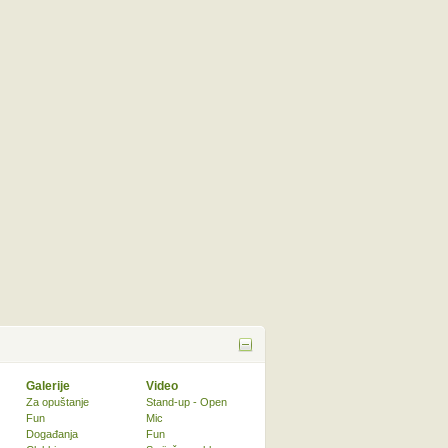
Galerije
Video
Za opuštanje
Stand-up - Open
Fun
Mic
Događanja
Fun