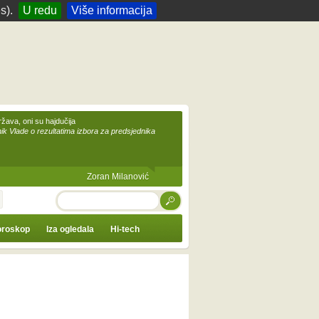
s).
U redu
Više informacija
žava, oni su hajdučija
ik Vlade o rezultatima izbora za predsjednika
Zoran Milanović
TRAŽI
roskop
Iza ogledala
Hi-tech