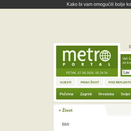
Kako bi vam omogućili bolje kor
D
Vaš š
se kre
PETAK, 07.08.2026.
05:24:34
VIJESTI
PRAVI ŽIVOT
POD REFLEKT
Početna
Zagreb
Hrvatska
Svijet
« Život
BMI