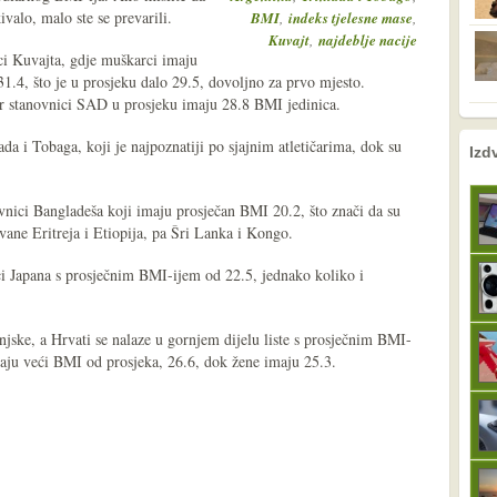
valo, malo ste se prevarili.
,
,
BMI
indeks tjelesne mase
,
Kuvajt
najdeblje nacije
ici Kuvajta, gdje muškarci imaju
1.4, što je u prosjeku dalo 29.5, dovoljno za prvo mjesto.
jer stanovnici SAD u prosjeku imaju 28.8 BMI jedinica.
ada i Tobaga, koji je najpoznatiji po sjajnim atletičarima, dok su
nema prethodne s
sljedeće
Izd
vnici Bangladeša koji imaju prosječan BMI 20.2, što znači da su
ivane Eritreja i Etiopija, pa Šri Lanka i Kongo.
ici Japana s prosječnim BMI-ijem od 22.5, jednako koliko i
jske, a Hrvati se nalaze u gornjem dijelu liste s prosječnim BMI-
aju veći BMI od prosjeka, 26.6, dok žene imaju 25.3.