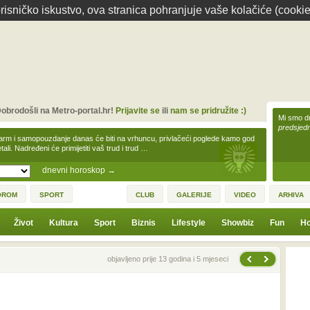
isničko iskustvo, ova stranica pohranjuje vaše kolačiće (cookie
obrodošli na Metro-portal.hr!
Prijavite se
ili
nam se pridružite :)
Mi smo dr
predsjedn
arm i samopouzdanje danas će biti na vrhuncu, privlačeći poglede kamo god
tali. Nadređeni će primijetiti vaš trud i trud …
dnevni horoskop
→
OROM
SPORT
CLUB
GALERIJE
VIDEO
ARHIVA
Život
Kultura
Sport
Biznis
Lifestyle
Showbiz
Fun
Ho
Sljedeća vijest
Prethodna vijest
objavljeno prije 13 godina i 5 mjeseci