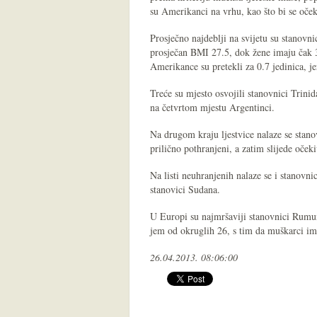
su Amerikanci na vrhu, kao što bi se očeki
Prosječno najdeblji na svijetu su stanovn
prosječan BMI 27.5, dok žene imaju čak 3
Amerikance su pretekli za 0.7 jedinica, 
Treće su mjesto osvojili stanovnici Trinid
na četvrtom mjestu Argentinci.
Na drugom kraju ljestvice nalaze se stano
prilično pothranjeni, a zatim slijede oček
Na listi neuhranjenih nalaze se i stanovn
stanovici Sudana.
U Europi su najmršaviji stanovnici Rumun
jem od okruglih 26, s tim da muškarci im
26.04.2013. 08:06:00