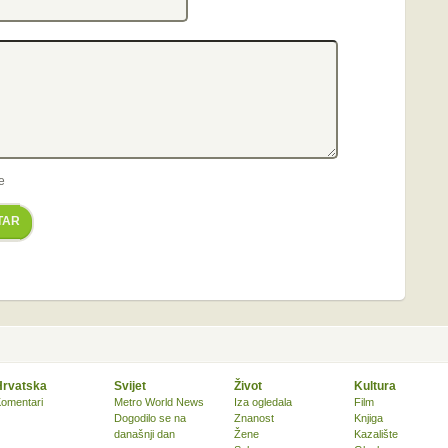
e
TAR
Hrvatska
Svijet
Život
Kultura
omentari
Metro World News
Iza ogledala
Film
Dogodilo se na
Znanost
Knjiga
današnji dan
Žene
Kazalište