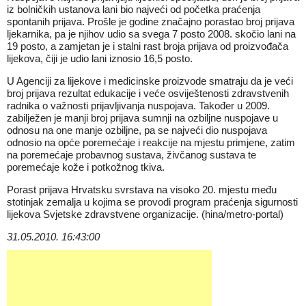
iz bolničkih ustanova lani bio najveći od početka praćenja
spontanih prijava. Prošle je godine značajno porastao broj prijava
ljekarnika, pa je njihov udio sa svega 7 posto 2008. skočio lani na
19 posto, a zamjetan je i stalni rast broja prijava od proizvođača
lijekova, čiji je udio lani iznosio 16,5 posto.
U Agenciji za lijekove i medicinske proizvode smatraju da je veći
broj prijava rezultat edukacije i veće osviještenosti zdravstvenih
radnika o važnosti prijavljivanja nuspojava. Također u 2009.
zabilježen je manji broj prijava sumnji na ozbiljne nuspojave u
odnosu na one manje ozbiljne, pa se najveći dio nuspojava
odnosio na opće poremećaje i reakcije na mjestu primjene, zatim
na poremećaje probavnog sustava, živčanog sustava te
poremećaje kože i potkožnog tkiva.
Porast prijava Hrvatsku svrstava na visoko 20. mjestu među
stotinjak zemalja u kojima se provodi program praćenja sigurnosti
lijekova Svjetske zdravstvene organizacije. (hina/metro-portal)
31.05.2010. 16:43:00