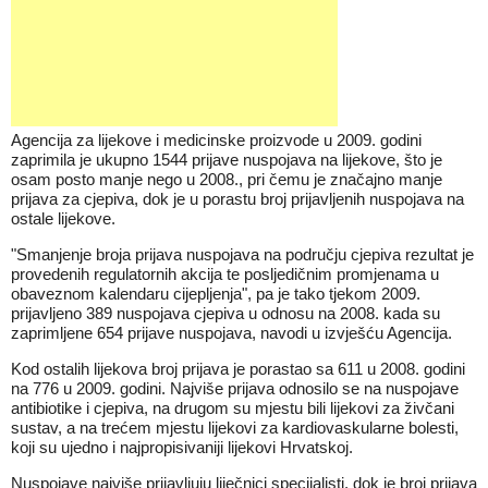
Agencija za lijekove i medicinske proizvode u 2009. godini
zaprimila je ukupno 1544 prijave nuspojava na lijekove, što je
osam posto manje nego u 2008., pri čemu je značajno manje
prijava za cjepiva, dok je u porastu broj prijavljenih nuspojava na
ostale lijekove.
"Smanjenje broja prijava nuspojava na području cjepiva rezultat je
provedenih regulatornih akcija te posljedičnim promjenama u
obaveznom kalendaru cijepljenja", pa je tako tjekom 2009.
prijavljeno 389 nuspojava cjepiva u odnosu na 2008. kada su
zaprimljene 654 prijave nuspojava, navodi u izvješću Agencija.
Kod ostalih lijekova broj prijava je porastao sa 611 u 2008. godini
na 776 u 2009. godini. Najviše prijava odnosilo se na nuspojave
antibiotike i cjepiva, na drugom su mjestu bili lijekovi za živčani
sustav, a na trećem mjestu lijekovi za kardiovaskularne bolesti,
koji su ujedno i najpropisivaniji lijekovi Hrvatskoj.
Nuspojave najviše prijavljuju liječnici specijalisti, dok je broj prijava