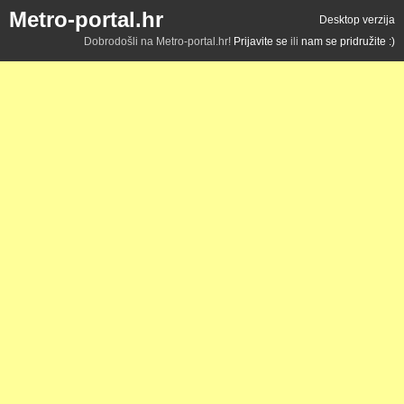
Metro-portal.hr
Desktop verzija
Dobrodošli na Metro-portal.hr!
Prijavite se
ili
nam se pridružite :)