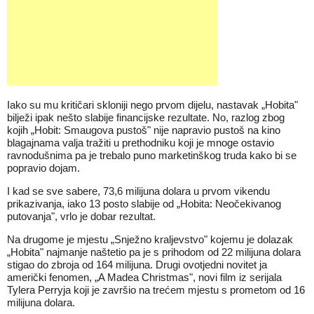
Iako su mu kritičari skloniji nego prvom dijelu, nastavak „Hobita"
bilježi ipak nešto slabije financijske rezultate. No, razlog zbog
kojih „Hobit: Smaugova pustoš" nije napravio pustoš na kino
blagajnama valja tražiti u prethodniku koji je mnoge ostavio
ravnodušnima pa je trebalo puno marketinškog truda kako bi se
popravio dojam.
I kad se sve sabere, 73,6 milijuna dolara u prvom vikendu
prikazivanja, iako 13 posto slabije od „Hobita: Neočekivanog
putovanja", vrlo je dobar rezultat.
Na drugome je mjestu „Snježno kraljevstvo" kojemu je dolazak
„Hobita" najmanje naštetio pa je s prihodom od 22 milijuna dolara
stigao do zbroja od 164 milijuna. Drugi ovotjedni novitet ja
američki fenomen, „A Madea Christmas", novi film iz serijala
Tylera Perryja koji je završio na trećem mjestu s prometom od 16
milijuna dolara.