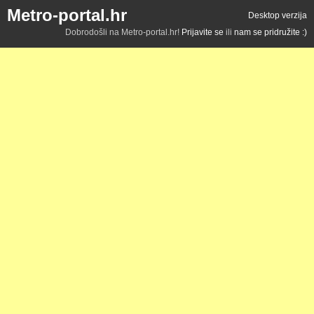
Metro-portal.hr
Desktop verzija
Dobrodošli na Metro-portal.hr!
Prijavite se
ili
nam se pridružite :)