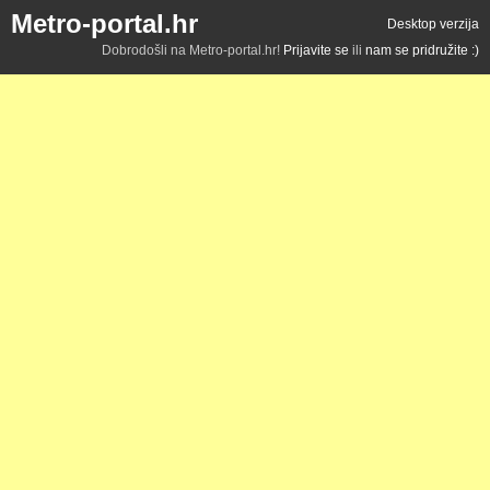
Metro-portal.hr
Desktop verzija
Dobrodošli na Metro-portal.hr!
Prijavite se
ili
nam se pridružite :)