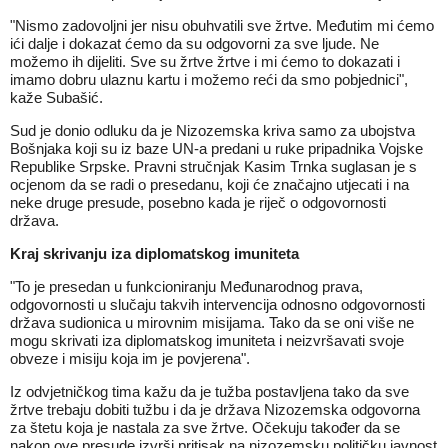
"Nismo zadovoljni jer nisu obuhvatili sve žrtve. Međutim mi ćemo
ići dalje i dokazat ćemo da su odgovorni za sve ljude. Ne
možemo ih dijeliti. Sve su žrtve žrtve i mi ćemo to dokazati i
imamo dobru ulaznu kartu i možemo reći da smo pobjednici",
kaže Subašić.
Sud je donio odluku da je Nizozemska kriva samo za ubojstva
Bošnjaka koji su iz baze UN-a predani u ruke pripadnika Vojske
Republike Srpske. Pravni stručnjak Kasim Trnka suglasan je s
ocjenom da se radi o presedanu, koji će značajno utjecati i na
neke druge presude, posebno kada je riječ o odgovornosti
država.
Kraj skrivanju iza diplomatskog imuniteta
"To je presedan u funkcioniranju Međunarodnog prava,
odgovornosti u slučaju takvih intervencija odnosno odgovornosti
država sudionica u mirovnim misijama. Tako da se oni više ne
mogu skrivati iza diplomatskog imuniteta i neizvršavati svoje
obveze i misiju koja im je povjerena".
Iz odvjetničkog tima kažu da je tužba postavljena tako da sve
žrtve trebaju dobiti tužbu i da je država Nizozemska odgovorna
za štetu koja je nastala za sve žrtve. Očekuju također da se
nakon ove presude izvrši pritisak na nizozemsku političku javnost