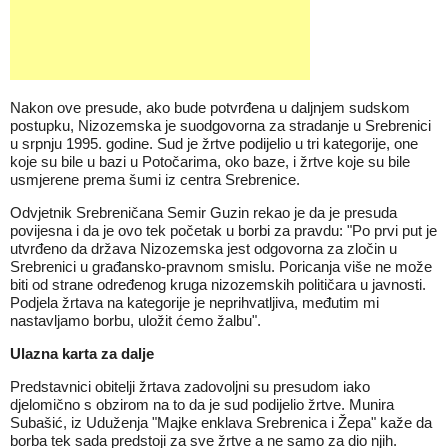
Nakon ove presude, ako bude potvrđena u daljnjem sudskom
postupku, Nizozemska je suodgovorna za stradanje u Srebrenici
u srpnju 1995. godine. Sud je žrtve podijelio u tri kategorije, one
koje su bile u bazi u Potočarima, oko baze, i žrtve koje su bile
usmjerene prema šumi iz centra Srebrenice.
Odvjetnik Srebreničana Semir Guzin rekao je da je presuda
povijesna i da je ovo tek početak u borbi za pravdu: "Po prvi put je
utvrđeno da država Nizozemska jest odgovorna za zločin u
Srebrenici u građansko-pravnom smislu. Poricanja više ne može
biti od strane određenog kruga nizozemskih političara u javnosti.
Podjela žrtava na kategorije je neprihvatljiva, međutim mi
nastavljamo borbu, uložit ćemo žalbu".
Ulazna karta za dalje
Predstavnici obitelji žrtava zadovoljni su presudom iako
djelomično s obzirom na to da je sud podijelio žrtve. Munira
Subašić, iz Uduženja "Majke enklava Srebrenica i Žepa" kaže da
borba tek sada predstoji za sve žrtve a ne samo za dio njih.