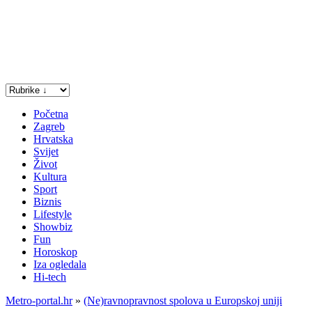
Početna
Zagreb
Hrvatska
Svijet
Život
Kultura
Sport
Biznis
Lifestyle
Showbiz
Fun
Horoskop
Iza ogledala
Hi-tech
Metro-portal.hr
»
(Ne)ravnopravnost spolova u Europskoj uniji