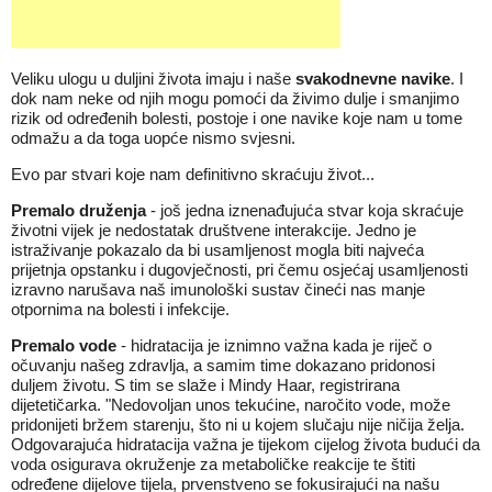
Veliku ulogu u duljini života imaju i naše
svakodnevne navike
. I
dok nam neke od njih mogu pomoći da živimo dulje i smanjimo
rizik od određenih bolesti, postoje i one navike koje nam u tome
odmažu a da toga uopće nismo svjesni.
Evo par stvari koje nam definitivno skraćuju život...
Premalo druženja
- još jedna iznenađujuća stvar koja skraćuje
životni vijek je nedostatak društvene interakcije. Jedno je
istraživanje pokazalo da bi usamljenost mogla biti najveća
prijetnja opstanku i dugovječnosti, pri čemu osjećaj usamljenosti
izravno narušava naš imunološki sustav čineći nas manje
otpornima na bolesti i infekcije.
Premalo vode
- hidratacija je iznimno važna kada je riječ o
očuvanju našeg zdravlja, a samim time dokazano pridonosi
duljem životu. S tim se slaže i Mindy Haar, registrirana
dijetetičarka. "Nedovoljan unos tekućine, naročito vode, može
pridonijeti bržem starenju, što ni u kojem slučaju nije ničija želja.
Odgovarajuća hidratacija važna je tijekom cijelog života budući da
voda osigurava okruženje za metaboličke reakcije te štiti
određene dijelove tijela, prvenstveno se fokusirajući na našu