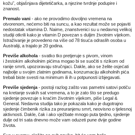
kožu", objašnjava dijetetičarka, a njezine tvrdnje podupire i
znanost.
Premalo vani
- ako ne provodimo dovoljno vremena na
otvorenom, nećemo biti na suncu, a kao rezultat može se pojaviti
nedostatak vitamina D. Naime, znanstvenici su u nedavnoj velikoj
studiji otkrili kako je vitamin D povezan s duljim životnim vijekom.
Istraživanje je provedeno na više od 78 tisuća odraslih osoba u
Australiji, a trajalo je 20 godina.
Previše alkohola
- svatko tko pretjeruje s pivom, vinom
i žestokim alkoholnim pićima mogao bi se suočiti s rizikom od
ranije smrti, upozoravaju stručnjaci. Dakle, ako se želite osjećati
najbolje u svojim zlatnim godinama, konzumaciju alkoholnih pića
trebali biste svesti na minimum ili ih u potpunosti izbjegavati.
Previše sjedenja
- postoji razlog zašto vas pametni satovi potiču
na kretanje svakih sat vremena, a to je zato što se predugo
sjedenje povezuje s kraćim životnim vijekom, piše Legal &
General. Nedavna studija tako je pokazala kako je dugotrajno
sjedenje čimbenik rizika za preuranjenu smrt, neovisno o tjelesnoj
aktivnosti. Dakle, čak i ako vježbate mnogo puta tjedno, sjedenje
dulje od tri sata dnevno može vam oduzeti pune dvije godine
života.