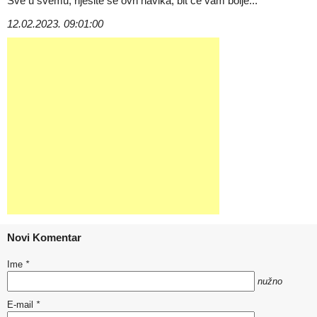
Sve u svemu, riješite se ovh navika, bit će vam bolje...
12.02.2023. 09:01:00
Novi Komentar
Ime
*
nužno
E-mail
*