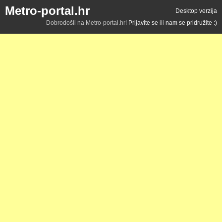
Metro-portal.hr
Desktop verzija
Dobrodošli na Metro-portal.hr!
Prijavite se
ili
nam se pridružite :)