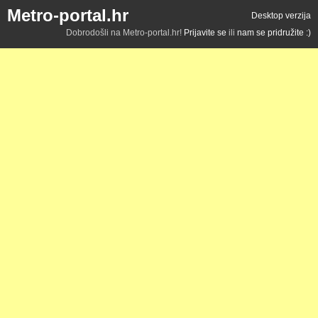
Metro-portal.hr
Desktop verzija
Dobrodošli na Metro-portal.hr!
Prijavite se
ili
nam se pridružite :)