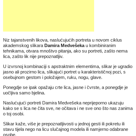
Niz tajanstvenih likova, naslućujućih portreta u novom ciklus
akademskog slikara
Damira Medvešeka
u kombiniranim
tehnikama, otvara mnoštvo pitanja, ako su portreti, zašto nema
lica, zašto lik nije prepoznatljiv.
U izvrsnoj kombinaciji s apstraktnim elementima, slikar je ugradio
jasno ali prozirno lica, slikajući portret u karakterističnoj pozi, s
osebujnom gestom i položajem, ruku, nogu, glave.
Ponegdje se ipak opažaju crte lica, jasne i čvrste, a ponegdje je
uočljiva samo bjelina.
Naslućujući portreti Damira Medvešeka neprijeporno ukazuju
kako se s lica ne čita sve, ne očitava i ne sve ono što nas zanima
o toj osobi.
Slikar kaže, više je prepoznatljivosti u jednoj gesti ili pokretu ili
stavu tijela nego na licu slučajnog modela ili namjerno odabrane
osobe.