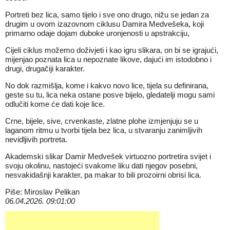
Portreti bez lica, samo tijelo i sve ono drugo, nižu se jedan za
drugim u ovom izazovnom ciklusu Damira Medvešeka, koji
primarno odaje dojam duboke uronjenosti u apstrakciju,
Cijeli ciklus možemo doživjeti i kao igru slikara, on bi se igrajući,
mijenjao poznata lica u nepoznate likove, dajući im istodobno i
drugi, drugačiji karakter.
No dok razmišlja, kome i kakvo novo lice, tijela su definirana,
geste su tu, lica neka ostane posve bijelo, gledatelji mogu sami
odlučiti kome će dati koje lice.
Crne, bijele, sive, crvenkaste, zlatne plohe izmjenjuju se u
laganom ritmu u tvorbi tijela bez lica, u stvaranju zanimljivih
nevidljivih portreta.
Akademski slikar Damir Medvešek virtuozno portretira svijet i
svoju okolinu, nastojeći svakome liku dati njegov posebni,
nesvakidašnji karakter, pa makar to bili prozoirni obrisi lica.
Piše: Miroslav Pelikan
06.04.2026. 09:01:00