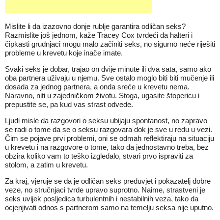
Mislite li da izazovno donje rublje garantira odličan seks?
Razmislite još jednom, kaže Tracey Cox tvrdeći da halteri i
čipkasti grudnjaci mogu malo začiniti seks, no sigurno neće riješiti
probleme u krevetu koje inače imate.
Svaki seks je dobar, trajao on dvije minute ili dva sata, samo ako
oba partnera uživaju u njemu. Sve ostalo moglo biti biti mučenje ili
dosada za jednog partnera, a onda sreće u krevetu nema.
Naravno, niti u zajedničkom životu. Stoga, ugasite štopericu i
prepustite se, pa kud vas strast odvede.
Ljudi misle da razgovori o seksu ubijaju spontanost, no zapravo
se radi o tome da se o seksu razgovara dok je sve u redu u vezi.
Čim se pojave prvi problemi, oni se odmah reflektiraju na situaciju
u krevetu i na razgovore o tome, tako da jednostavno treba, bez
obzira koliko vam to teško izgledalo, stvari prvo ispraviti za
stolom, a zatim u krevetu.
Za kraj, vjeruje se da je odličan seks preduvjet i pokazatelj dobre
veze, no stručnjaci tvrde upravo suprotno. Naime, strastveni je
seks uvijek posljedica turbulentnih i nestabilnih veza, tako da
ocjenjivati odnos s partnerom samo na temelju seksa nije uputno.