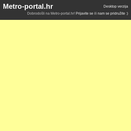
Metro-portal.hr
Desktop verzija
Dobrodošli na Metro-portal.hr!
Prijavite se
ili
nam se pridružite :)