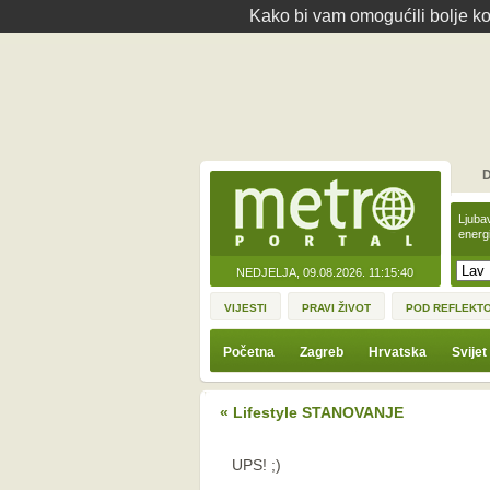
Kako bi vam omogućili bolje kor
D
Ljuba
energ
NEDJELJA, 09.08.2026.
11:15:40
VIJESTI
PRAVI ŽIVOT
POD REFLEKT
Početna
Zagreb
Hrvatska
Svijet
« Lifestyle STANOVANJE
UPS! ;)