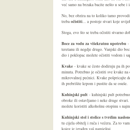
već samo na brzaka bacite nešto u sebe i i
No, bez obzira na to koliko tamo provodi
očistiti
treba
... a postoje stvari koje uvi
Stoga, evo što se treba očistiti stvarno do
Boce za vodu za višekratnu upotrebu
- 
teretanu ili negdje drugo. Vanjski dio boc
dio i poklopac možete očistiti vodom i s
Kvake
- kvake se često dodiruju pa ih po
minuta. Potrebno je očistiti sve kvake na
mikrovalnoj pećnici. Kvake pošpricajte de
ih prebrišite krpom i pustite da se osuše.
Kuhinjski pult
- kuhinjski pult potrebno
obroke ili ostavljamo i neke druge stvari.
možete koristiti alkoholnu otopinu s najm
Kuhinjski stol i stolice s tvrdim naslo
tu cijela obitelj i ruča i večera. Za to vam
kojeg je izrađen vaš namještaj.