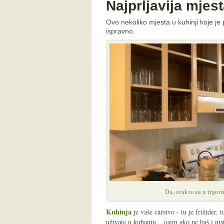
Najprljavija mjest
Ovo nekoliko mjesta u kuhinji koje je po
ispravno.
Da, ovakve su u trgovi
Kuhinja
je vaše carstvo - tu je frižider, 
uživate u kuhanju... osim ako ne baš i nis