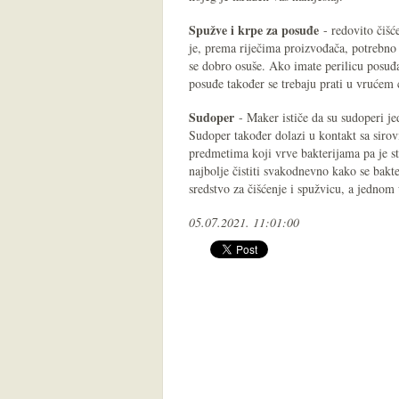
Spužve i krpe za posuđe
- redovito čišće
je, prema riječima proizvođača, potrebno
se dobro osuše. Ako imate perilicu posuđa
posuđe također se trebaju prati u vrućem c
Sudoper
- Maker ističe da su sudoperi je
Sudoper također dolazi u kontakt sa si
predmetima koji vrve bakterijama pa je st
najbolje čistiti svakodnevno kako se bakte
sredstvo za čišćenje i spužvicu, a jednom 
05.07.2021. 11:01:00