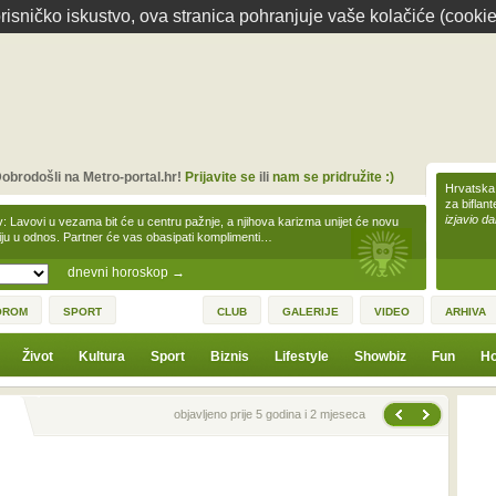
isničko iskustvo, ova stranica pohranjuje vaše kolačiće (cookie
obrodošli na Metro-portal.hr!
Prijavite se
ili
nam se pridružite :)
Hrvatska 
za biflan
izjavio da
v: Lavovi u vezama bit će u centru pažnje, a njihova karizma unijet će novu
iju u odnos. Partner će vas obasipati komplimenti…
dnevni horoskop
→
OROM
SPORT
CLUB
GALERIJE
VIDEO
ARHIVA
Život
Kultura
Sport
Biznis
Lifestyle
Showbiz
Fun
Ho
Sljedeća vijest
Prethodna vijest
objavljeno prije 5 godina i 2 mjeseca