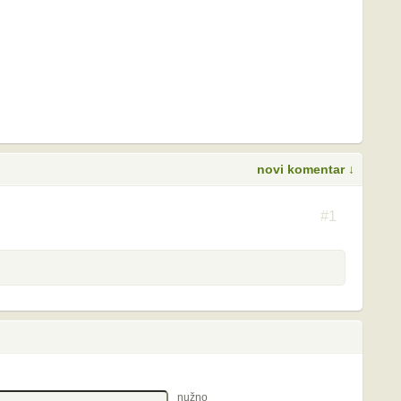
novi komentar ↓
S
#1
nužno