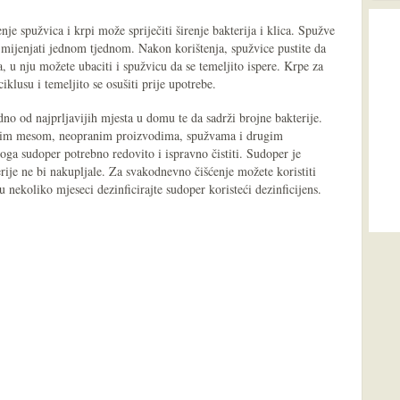
nje spužvica i krpi može spriječiti širenje bakterija i klica. Spužve
 mijenjati jednom tjednom. Nakon korištenja, spužvice pustite da
, u nju možete ubaciti i spužvicu da se temeljito ispere. Krpe za
iklusu i temeljito se osušiti prije upotrebe.
dno od najprljavijih mjesta u domu te da sadrži brojne bakterije.
rovim mesom, neopranim proizvodima, spužvama i drugim
oga sudoper potrebno redovito i ispravno čistiti. Sudoper je
rije ne bi nakupljale. Za svakodnevno čišćenje možete koristiti
u nekoliko mjeseci dezinficirajte sudoper koristeći dezinficijens.