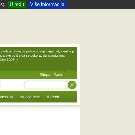
s).
U redu
Više informacija
škola je takva da potiče učenje napamet, idealna je
te, a sve potiče da se pokoravaju autoritetima
leke 1904. :)
Stjepan Radić
TRAŽI
roskop
Iza ogledala
Hi-tech