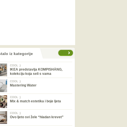
talo iz kategorije
COOL ;)
IKEA predstavlja KOMPISHÄNG,
kolekciju koja seli s vama
COOL ;)
Mastering Water
COOL ;)
Mix & match estetika i boje ljeta
COOL ;)
Ovo ljeto svi žele “hladan krevet”