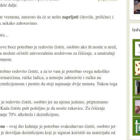
dete dalje.
zaprljati
te vremena, naravno da će se nešto
(štoviše, prilično) i
jek nekako zaboravimo.
nema prethodne s
sljedeće
Izd
bro...
ove boce potrebno je redovito čistiti, osobito ako ih nosite u ured,
a možete očistiti univerzalnim sredstvom za čišćenje, a unutrašnji
apunom.
trebno redovito čistiti, a za to vam je potrebno svega nekoliko
 ormarićima, ručke ladica, a nemojte zaboraviti i ručku na
zinficijensom i pustite da stoji najmanje dvije minuta. Nakon toga
 je redovito čistiti, osobito jer na njemu jedemo, pripremamo
 Kada čistite pult poželjno je da nosite rukavice. Za čišćenje
anje 70% alkohola i dezinficijens.
nom
- ovaj dio kuhinje je potrebno svakodnevno čistiti, osobito jer
 je dovoljan dezinficijens koji je siguran koristiti na materijalu od