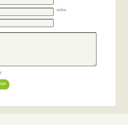
nužno
e
TAR