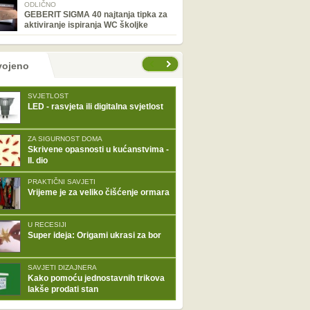
ODLIČNO
GEBERIT SIGMA 40 najtanja tipka za
aktiviranje ispiranja WC školjke
tranice
vojeno
SVJETLOST
LED - rasvjeta ili digitalna svjetlost
ZA SIGURNOST DOMA
Skrivene opasnosti u kućanstvima -
II. dio
PRAKTIČNI SAVJETI
Vrijeme je za veliko čišćenje ormara
U RECESIJI
Super ideja: Origami ukrasi za bor
SAVJETI DIZAJNERA
Kako pomoću jednostavnih trikova
lakše prodati stan