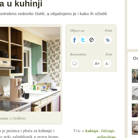
a u kuhinji
trebno redovito čistiti, a objašnjeno je i kako ih očistiti
Objavi na
Print
Komentiraj
Font
prethodno
2
Os
nama ;) (Arhiva)
tu je pećnica i ploča za kuhanje i
Više o
,
,
kuhinja
čišćenje
te neki zaljubljenik u pravu hranu
prljavština