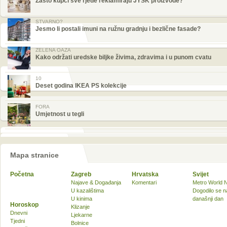
Zašto kupci sve rjeđe reklamiraju JYSK proizvode?
STVARNO?
Jesmo li postali imuni na ružnu gradnju i bezlične fasade?
ZELENA OAZA
Kako održati uredske biljke živima, zdravima i u punom cvatu
10
Deset godina IKEA PS kolekcije
FORA
Umjetnost u tegli
Mapa stranice
Početna
Zagreb
Hrvatska
Svijet
Najave & Događanja
Komentari
Metro World 
U kazalištima
Dogodilo se n
U kinima
današnji dan
Horoskop
Klizanje
Dnevni
Ljekarne
Tjedni
Bolnice