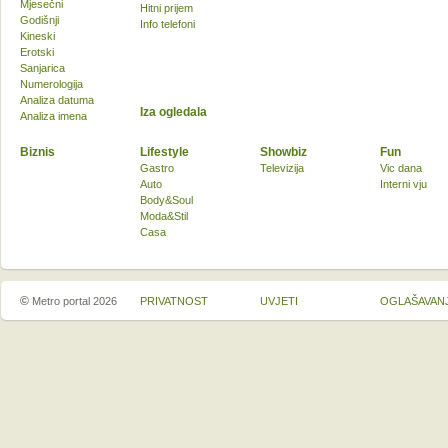
Mjesečni
Hitni prijem
Godišnji
Info telefoni
Kineski
Erotski
Sanjarica
Numerologija
Analiza datuma
Iza ogledala
Analiza imena
Biznis
Lifestyle
Showbiz
Fun
Gastro
Televizija
Vic dana
Auto
Interni vju
Body&Soul
Moda&Stil
Casa
©
Metro portal 2026
PRIVATNOST
UVJETI
OGLAŠAVAN