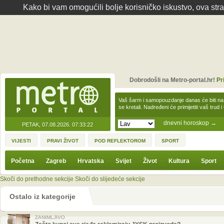
Kako bi vam omogućili bolje korisničko iskustvo, ova str
Dobrodošli na Metro-portal.hr!
Pr
Vaš šarm i samopouzdanje danas će biti na
se kretali. Nadređeni će primijetiti vaš trud 
dnevni horoskop
→
PETAK, 07.08.2026.
07:33:22
VIJESTI
PRAVI ŽIVOT
POD REFLEKTOROM
SPORT
Početna
Zagreb
Hrvatska
Svijet
Život
Kultura
Sport
Skoči do prethodne sekcije
Skoči do slijedeće sekcije
Ostalo iz kategorije
ZANIMLJIVO