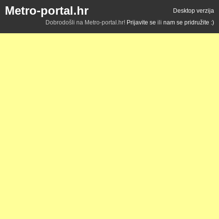
Metro-portal.hr
Desktop verzija
Dobrodošli na Metro-portal.hr!
Prijavite se
ili
nam se pridružite :)