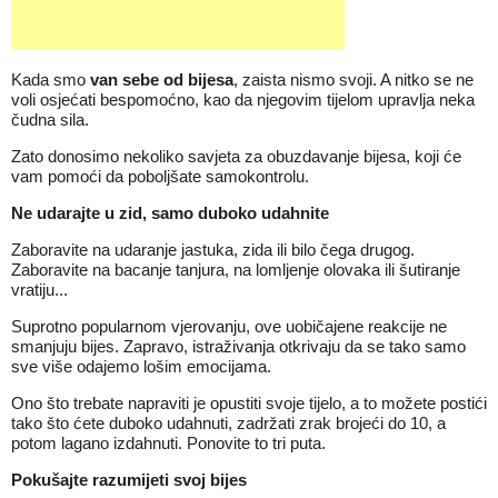
Kada smo
van sebe od bijesa
, zaista nismo svoji. A nitko se ne
voli osjećati bespomoćno, kao da njegovim tijelom upravlja neka
čudna sila.
Zato donosimo nekoliko savjeta za obuzdavanje bijesa, koji će
vam pomoći da poboljšate samokontrolu.
Ne udarajte u zid, samo duboko udahnite
Zaboravite na udaranje jastuka, zida ili bilo čega drugog.
Zaboravite na bacanje tanjura, na lomljenje olovaka ili šutiranje
vratiju...
Suprotno popularnom vjerovanju, ove uobičajene reakcije ne
smanjuju bijes. Zapravo, istraživanja otkrivaju da se tako samo
sve više odajemo lošim emocijama.
Ono što trebate napraviti je opustiti svoje tijelo, a to možete postići
tako što ćete duboko udahnuti, zadržati zrak brojeći do 10, a
potom lagano izdahnuti. Ponovite to tri puta.
Pokušajte razumijeti svoj bijes