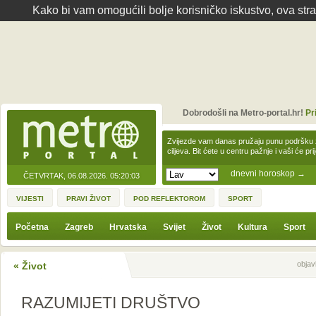
Kako bi vam omogućili bolje korisničko iskustvo, ova str
Dobrodošli na Metro-portal.hr!
Pr
Zvijezde vam danas pružaju punu podršku z
ciljeva. Bit ćete u centru pažnje i vaši će pr
dnevni horoskop
→
ČETVRTAK, 06.08.2026.
05:20:03
VIJESTI
PRAVI ŽIVOT
POD REFLEKTOROM
SPORT
Početna
Zagreb
Hrvatska
Svijet
Život
Kultura
Sport
Sljedeća vijest
Prethodna vijes
objav
« Život
RAZUMIJETI DRUŠTVO