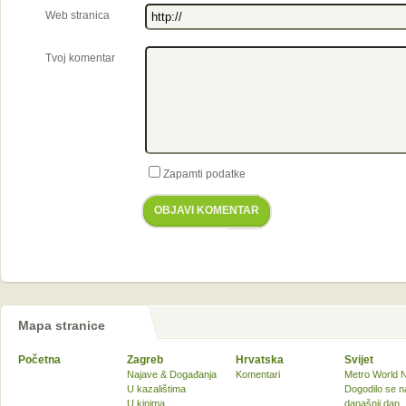
Web stranica
Tvoj komentar
Zapamti podatke
OBJAVI KOMENTAR
Mapa stranice
Početna
Zagreb
Hrvatska
Svijet
Najave & Događanja
Komentari
Metro World 
U kazalištima
Dogodilo se n
U kinima
današnji dan