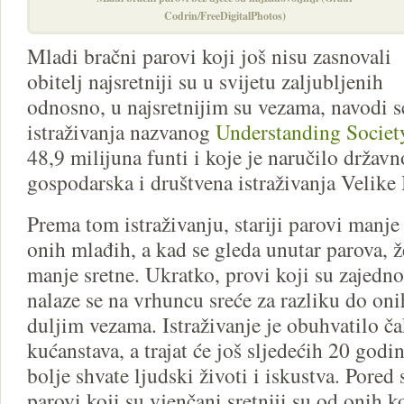
Codrin/FreeDigitalPhotos)
Mladi bračni parovi koji još nisu zasnovali
obitelj najsretniji su u svijetu zaljubljenih
odnosno, u najsretnijim su vezama, navodi s
istraživanja nazvanog
Understanding Societ
48,9 milijuna funti i koje je naručilo državn
gospodarska i društvena istraživanja Velike 
Prema tom istraživanju, stariji parovi manje
onih mlađih, a kad se gleda unutar parova, ž
manje sretne. Ukratko, provi koji su zajedn
nalaze se na vrhuncu sreće za razliku do oni
duljim vezama. Istraživanje je obuhvatilo č
kućanstava, a trajat će još sljedećih 20 godin
bolje shvate ljudski životi i iskustva. Pore
parovi koji su vjenčani sretniji su od onih ko