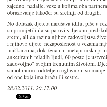
zajedno. nadalje, veze u kojima oba partner
obrazovanje također su sretniji od drugih.
No dolazak djeteta narušava idilu, piše u rez
su primijetili da su parovi s djecom predšk
sretni, ali da razina njihov zadovoljstva živ
i njihovo dijete. nezaposlenost u vezama naj
muškarcima, dok ženama smetaju niska pri
anketiranih mladih ljudi, 60 posto je ustvrd
zadovoljno" svojim trenutnim životom. Djec
samohranim roditeljem uglavnom su manje s
od one koja ima braću ili sestre.
28.02.2011. 20:17:00