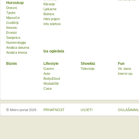
Horoskop
Klizanje
Dnevni
Ljekarne
Tjedni
Bolnice
Mjesečni
Hitni prijem
Godišnji
Info telefoni
Kineski
Erotski
Sanjarica
Numerologija
Analiza datuma
Iza ogledala
Analiza imena
Biznis
Lifestyle
Showbiz
Fun
Gastro
Televizija
Vic dana
Auto
Interni vju
Body&Soul
Moda&Stil
Casa
©
Metro portal 2026
PRIVATNOST
UVJETI
OGLAŠAVAN