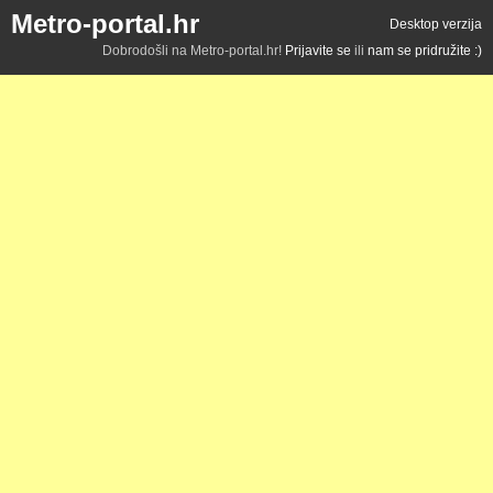
Metro-portal.hr
Desktop verzija
Dobrodošli na Metro-portal.hr!
Prijavite se
ili
nam se pridružite :)