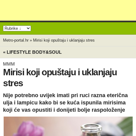
Metro-portal.hr
»
Mirisi koji opuštaju i uklanjaju stres
« LIFESTYLE BODY&SOUL
MMM
Mirisi koji opuštaju i uklanjaju
stres
Nije potrebno uvijek imati pri ruci razna eterična
ulja i lampicu kako bi se kuća ispunila mirisima
koji će vas opustiti i donijeti bolje raspoloženje