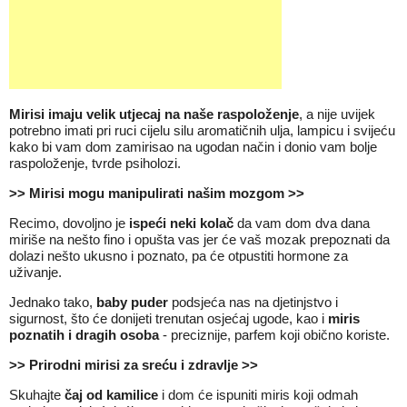
Mirisi imaju velik utjecaj na naše raspoloženje
, a nije uvijek
potrebno imati pri ruci cijelu silu aromatičnih ulja, lampicu i svijeću
kako bi vam dom zamirisao na ugodan način i donio vam bolje
raspoloženje, tvrde psiholozi.
>> Mirisi mogu manipulirati našim mozgom >>
Recimo, dovoljno je
ispeći neki kolač
da vam dom dva dana
miriše na nešto fino i opušta vas jer će vaš mozak prepoznati da
dolazi nešto ukusno i poznato, pa će otpustiti hormone za
uživanje.
Jednako tako,
baby puder
podsjeća nas na djetinjstvo i
sigurnost, što će donijeti trenutan osjećaj ugode, kao i
miris
poznatih i dragih osoba
- preciznije, parfem koji obično koriste.
>> Prirodni mirisi za sreću i zdravlje >>
Skuhajte
čaj od kamilice
i dom će ispuniti miris koji odmah