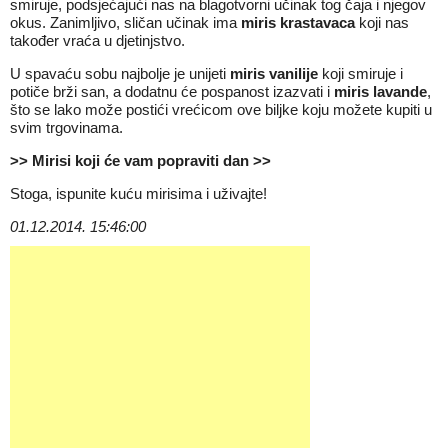
smiruje, podsjećajući nas na blagotvorni učinak tog čaja i njegov
okus. Zanimljivo, sličan učinak ima
miris krastavaca
koji nas
također vraća u djetinjstvo.
U spavaću sobu najbolje je unijeti
miris vanilije
koji smiruje i
potiče brži san, a dodatnu će pospanost izazvati i
miris lavande
,
što se lako može postići vrećicom ove biljke koju možete kupiti u
svim trgovinama.
>> Mirisi koji će vam popraviti dan >>
Stoga, ispunite kuću mirisima i uživajte!
01.12.2014. 15:46:00