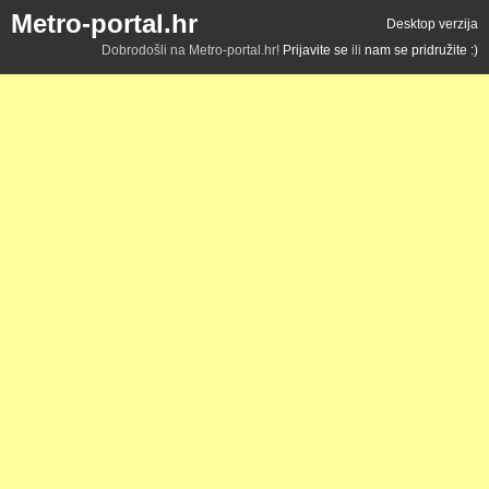
Metro-portal.hr
Desktop verzija
Dobrodošli na Metro-portal.hr!
Prijavite se
ili
nam se pridružite :)