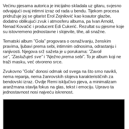
Većinu pjesama autorica je inicijalno skladala uz gitaru, svjesno
odvajajući ovaj intimni izraz od rada u bendu. Tijekom procesa
pridružuje joj se gitarist Erol Zejnilović kao koautor glazbe,
dodatno oblikujući zvuk i atmosferu albuma, pa Ivan Arnold,
Nenad Kovačić i producent Edi Cukerić. Rezultat su pjesme koje
su istovremeno jednostavne i slojevite, tihe, ali snažne.
Tematski album "Gola" progovara o osnaživanju, ženskim
pravima, ljubavi prema sebi, intimnim odnosima, odrastanju i
ranjivosti. Njegova srž sažeta je u porukama:
"Zavoli
se"
,
"Zaslužuješ sve"
i
"Nježno prema sebi"
. To je album koji ne
traži masku, već otvoreno srce.
Zvukovno "Gola" donosi odmak od svega na što smo navikli,
nema repanja, nema žanrovskih slojeva karakterističnih za
bendovski izraz. Ovdje Remi isključivo pjeva, a minimalizam
aranžmana stavlja fokus na glas, tekst i emociju. Upravo ta
jednostavnost nosi najveću iskrenost.