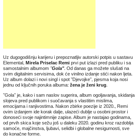
Uz dugogodišnju karijeru i prepoznatljiv autorski potpis u sastavu
Elemental,
Mirela Priselac Remi
prvi put izlazi pred publiku i sa
samostalnim albumom
"
Gola"
. Od danas ga možete slušati na
svim
digitalnim servisima
, dok će vinilno izdanje stići nakon ljeta.
Uz album dolazi i novi singl i spot "Djevojke", pjesma koja nosi
jednu od ključnih poruka albuma:
žena je ženi krug
.
"Gola" je, kako i sam naslov sugerira, album ogoljavanja, skidanja
slojeva pred publikom i suočavanja s vlastitim mislima,
emocijama i ranjivostima. Nakon zbirke poezije iz 2020., Remi
ovim izdanjem ide korak dalje, ulazeći dublje u osobni prostor i
donoseći svoje najintimnije zapise. Album je nastajao godinama,
od prvih skica koje sežu još u daleku 2020. godinu kroz razdoblja
samoće, majčinstva, ljubavi, selidbi i globalne nesigurnosti, sve
do konačne forme.