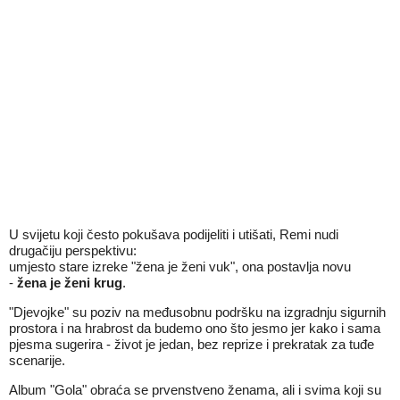
U svijetu koji često pokušava podijeliti i utišati, Remi nudi
drugačiju perspektivu:
umjesto stare izreke "žena je ženi vuk", ona postavlja novu
-
žena je ženi krug
.
"Djevojke" su poziv na međusobnu podršku na izgradnju sigurnih
prostora i na hrabrost da budemo ono što jesmo jer kako i sama
pjesma sugerira - život je jedan, bez reprize i prekratak za tuđe
scenarije.
Album "Gola" obraća se prvenstveno ženama, ali i svima koji su