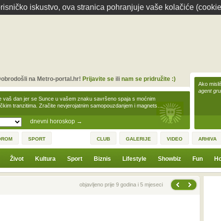
isničko iskustvo, ova stranica pohranjuje vaše kolačiće (cookie
obrodošli na Metro-portal.hr!
Prijavite se
ili
nam se pridružite :)
Ako misliš
agent gr
e vaš dan jer se Sunce u vašem znaku savršeno spaja s moćnim
čkim tranzitima. Zračite nevjerojatnim samopouzdanjem i magnets…
dnevni horoskop
→
OROM
SPORT
CLUB
GALERIJE
VIDEO
ARHIVA
Život
Kultura
Sport
Biznis
Lifestyle
Showbiz
Fun
Ho
Sljedeća vijest
Prethodna vijest
objavljeno prije 9 godina i 5 mjeseci