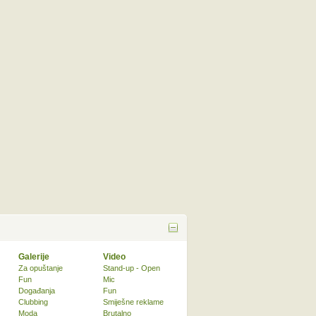
Galerije
Video
Za opuštanje
Stand-up - Open
Fun
Mic
Događanja
Fun
Clubbing
Smiješne reklame
Moda
Brutalno