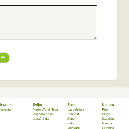
e
TAR
Hrvatska
Svijet
Život
Kultura
omentari
Metro World News
Iza ogledala
Film
Dogodilo se na
Znanost
Knjiga
današnji dan
Žene
Kazalište
Seks
Glazba
Muškarci
Clubbing