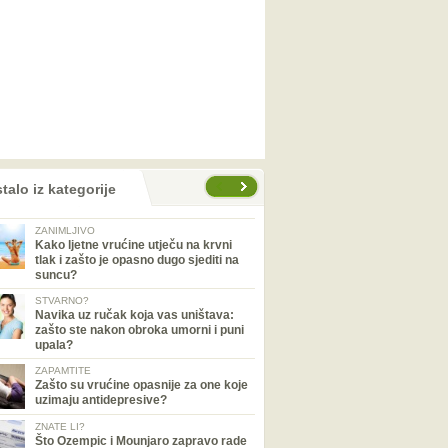
talo iz kategorije
ZANIMLJIVO
Kako ljetne vrućine utječu na krvni
tlak i zašto je opasno dugo sjediti na
suncu?
STVARNO?
Navika uz ručak koja vas uništava:
zašto ste nakon obroka umorni i puni
upala?
ZAPAMTITE
Zašto su vrućine opasnije za one koje
uzimaju antidepresive?
ZNATE LI?
Što Ozempic i Mounjaro zapravo rade