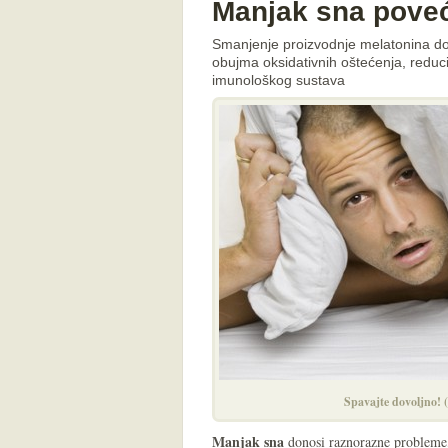
Manjak sna poveća
Smanjenje proizvodnje melatonina do
obujma oksidativnih oštećenja, reduci
imunološkog sustava
Spavajte dovoljno! 
Manjak sna
donosi raznorazne probleme,