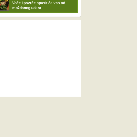
Voće i povrće spasit će vas od
moždanog udara