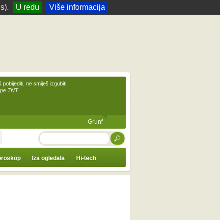
s).
U redu
Više informacija
 pobijediti, ne smiješ izgubiti
upe TNT
Grunf
TRAŽI
roskop
Iza ogledala
Hi-tech