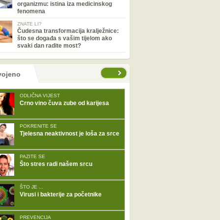
organizmu: istina iza medicinskog
fenomena
ZNATE LI?
Čudesna transformacija kralježnice:
što se događa s vašim tijelom ako
svaki dan radite most?
tranice
vojeno
ODLIČNA VIJEST
Crno vino čuva zube od karijesa
POKRENITE SE
Tjelesna neaktivnost je loša za srce
PAZITE SE
Što stres radi našem srcu
ŠTO JE ...
Virusi i bakterije za početnike
PREVENCIJA