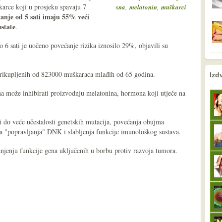
karce koji u prosjeku spavaju 7
,
,
sna
melatonin
muškarci
anje od 5 sati imaju 55% veći
ostate
.
6 sati je uočeno povećanje rizika iznosilo 29%, objavili su
nema prethodne s
sljedeće
 prikupljenih od 823000 muškaraca mlađih od 65 godina.
Izd
a može inhibirati proizvodnju melatonina, hormona koji utječe na
 do veće učestalosti genetskih mutacija, povećanja obujma
sa "popravljanja" DNK i slabljenja funkcije imunološkog sustava.
anjenju funkcije gena uključenih u borbu protiv razvoja tumora.