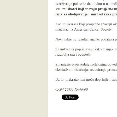
istraživanje pokazalo da u odnosu na muš
muškarci koji spavaju prosječno m
sati,
rizik za obolijevanje i smrt od raka pr
Kod muškaraca koji prosječno spavaju oko 
stručnjaci iz American Cancer Society.
Novi nalazi su rezultat analize podataka
Znanstvenici pojašnjavaju kako manjak sn
razdoblja sna i budnosti.
Smanjenje proizvodnje melatonina dovodi
oksidativnih oštećenja, reduciranja proce
Uz to, prekratak san može doprinijeti sm
05.04.2017. 15:46:00