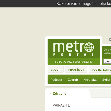
Kako bi vam omogućili bolje kor
D
Ovo j
kozmi
SUBOTA, 08.08.2026.
06:12:40
VIJESTI
PRAVI ŽIVOT
POD REFLEKT
Početna
Zagreb
Hrvatska
Svijet
« Zdravlje
PRIPAZITE