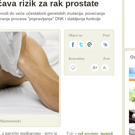
va rizik za rak prostate
vodi do veće učestalosti genetskih mutacija, povećanja
ranja procesa "popravljanja" DNK i slabljenja funkcije
Objavi na
Print
prethodno
2
Os
Komentiraj
Font
(Shutterstock)
 a naročito muškarcima - novo je
Više o
,
rak prostate
manjak