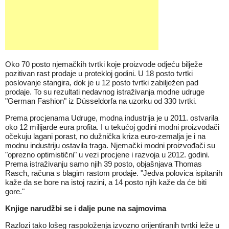
Oko 70 posto njemačkih tvrtki koje proizvode odjeću bilježe
pozitivan rast prodaje u protekloj godini. U 18 posto tvrtki
poslovanje stangira, dok je u 12 posto tvrtki zabilježen pad
prodaje. To su rezultati nedavnog istraživanja modne udruge
"German Fashion" iz Düsseldorfa na uzorku od 330 tvrtki.
Prema procjenama Udruge, modna industrija je u 2011. ostvarila
oko 12 milijarde eura profita. I u tekućoj godini modni proizvođači
očekuju lagani porast, no dužnička kriza euro-zemalja je i na
modnu industriju ostavila traga. Njemački modni proizvođači su
"oprezno optimistični" u vezi procjene i razvoja u 2012. godini.
Prema istraživanju samo njih 39 posto, objašnjava Thomas
Rasch, računa s blagim rastom prodaje. "Jedva polovica ispitanih
kaže da se bore na istoj razini, a 14 posto njih kaže da će biti
gore."
Knjige narudžbi se i dalje pune na sajmovima
Razlozi tako lošeg raspoloženja izvozno orijentiranih tvrtki leže u