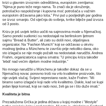
krizi u glavnim izvoznim odredištima, europskim zemljama:
"Njima je puno teže nego nama. To znači da je okruženje,
potrošačko raspoloženje i kupovna moć potrošača u važnim
europskim državama jako loša." Prvi put u posljednjih par godina
se izvoz smanjio. Od siječnja do svibnja, tvrtke bilježe pad izvoza
od 3 posto.
Krizu je još uvijek teško uočiti na sajmovima mode u Njemačkoj.
Samo poneki sudionici su nedostajali na berlinskom ljetnom
sajmu "Bread & Butter", ali zato su došli novi, objašnjava
organizator. Na "Fashion Munich" koji se održavao u okviru
modnog tjedna u Münchenu te završio prije nekoliko dana, oko
sto izlagača se nije moglo požalit na nedostatak narudžbi. Andrea
Frahm, organizatorica sajma smatra: "U principu kriza također
'lebdi' nad većim dijelom modne industrije."
No mnogo narudžbi u Münchenu je također dokaz da se u
Njemačkoj novac ponovno troši na vrlo kvalitetne proizvode, što
nije uvijek slučaj. Svijest neprestano raste, kaže Frahm: "Mi
biramo samo izlagače koji rade vrlo kvalitetno. Dakle, kad se kupi
jedan lijepi komad, koji se rado nosi, želi ga se i što duže imati."
Kvaliteta je bitna
Prezadužena Grčka je jedina država u kojoj modne i "lifestyle"