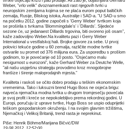
tvrtke osjećaju krizu i pad prodaje. Ali zato je, objašnjava Gerhard
Weber, "vrlo velik" dvoznamenkasti rast njegovih tvrki u
neuropskim zemljama kojima se ne plaća eurom poput baltičkih
zemalja, Rusije, Bliskog istoka, Australije i SAD-a. "U SAD-u smo
na početku 2012. godine započeli s 'Gerry Weber' tvrtkom koja
se proširila s tvrkama 'Blommingdale's' i 'Dillards'. Sljedeće
sezone će, uz jedanaest Dillards trgovina, biti ovoreno još osam",
kaže zadovoljno Weber.Na kvalitetu pazi i Gerry Weber
International u vestfalskoj hali. Brojke govore za sebe. U prvoj
polovici tekuće godine u 60 zemalja, različite modne tvrtke
ostvarile su promet od 376 milijuna eura. Za usporedbu s prošlom
godinom, to je povećanje od 10 posto. "Osjećamo malu
nesigurnost u eurozoni", kaže Gerhard Weber za Deutche Welle,
"ali našu uspješnu strategiju provodimo kroz mnogobrojne
franšize i širenje maloprodajnih mjesta."
Kvaliteta i raskoš se očito dobro prodaju u teškim ekonomskim
vremenima. Tako i luksuzni brend Hugo Boss ne osjeća brigu:
najveća njemačka modna tvrtka u drugom tromjesečju povećala
je svoj profit i kreće se nepokolebljivo prema rekordnoj godini. U
Europi, poručuju iz uprave tvrtke, Hugo Boss se uspio oduprijetki
teškom gospodarskom okruženju. I na svojim glavnim tržištima,
Njemačkoj i Velikoj Britaniji, trend rasta je neprekinut.
Piše: Henrik Böhme/Marijana Bičvić/DW
19.08.2012. 12:52:00