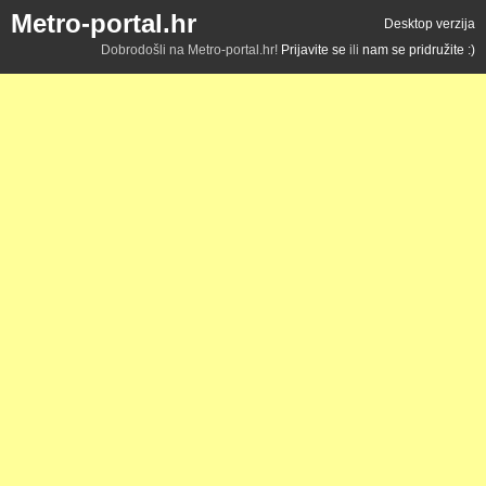
Metro-portal.hr
Desktop verzija
Dobrodošli na Metro-portal.hr!
Prijavite se
ili
nam se pridružite :)