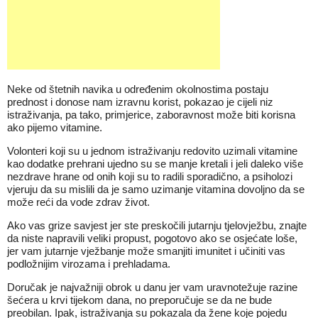
Neke od štetnih navika u određenim okolnostima postaju
prednost i donose nam izravnu korist, pokazao je cijeli niz
istraživanja, pa tako, primjerice, zaboravnost može biti korisna
ako pijemo vitamine.
Volonteri koji su u jednom istraživanju redovito uzimali vitamine
kao dodatke prehrani ujedno su se manje kretali i jeli daleko više
nezdrave hrane od onih koji su to radili sporadično, a psiholozi
vjeruju da su mislili da je samo uzimanje vitamina dovoljno da se
može reći da vode zdrav život.
Ako vas grize savjest jer ste preskočili jutarnju tjelovježbu, znajte
da niste napravili veliki propust, pogotovo ako se osjećate loše,
jer vam jutarnje vježbanje može smanjiti imunitet i učiniti vas
podložnijim virozama i prehladama.
Doručak je najvažniji obrok u danu jer vam uravnotežuje razine
šećera u krvi tijekom dana, no preporučuje se da ne bude
preobilan. Ipak, istraživanja su pokazala da žene koje pojedu