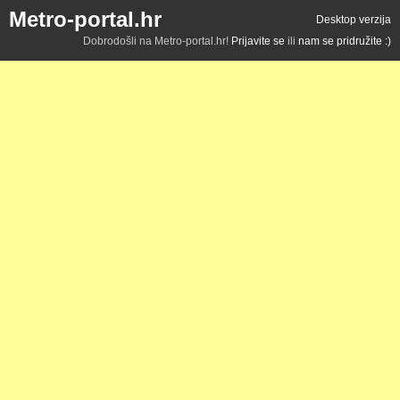
Metro-portal.hr
Desktop verzija
Dobrodošli na Metro-portal.hr!
Prijavite se
ili
nam se pridružite :)