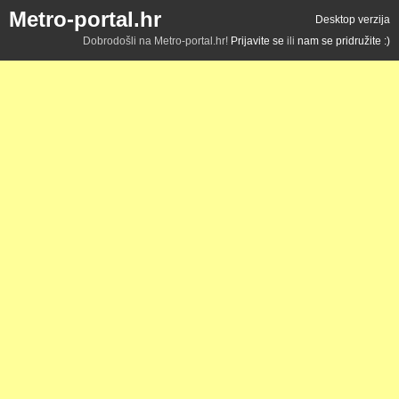
Metro-portal.hr
Desktop verzija
Dobrodošli na Metro-portal.hr!
Prijavite se
ili
nam se pridružite :)