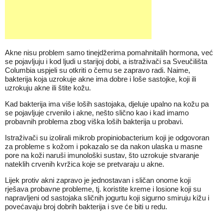
Akne nisu problem samo tinejdžerima pomahnitalih hormona, već
se pojavljuju i kod ljudi u starijoj dobi, a istraživači sa Sveučilišta
Columbia uspjeli su otkriti o čemu se zapravo radi. Naime,
bakterija koja uzrokuje akne ima dobre i loše sastojke, koji ili
uzrokuju akne ili štite kožu.
Kad bakterija ima više loših sastojaka, djeluje upalno na kožu pa
se pojavljuje crvenilo i akne, nešto slično kao i kad imamo
probavnih problema zbog viška loših bakterija u probavi.
Istraživači su izolirali mikrob propiniobacterium koji je odgovoran
za probleme s kožom i pokazalo se da nakon ulaska u masne
pore na koži naruši imunološki sustav, što uzrokuje stvaranje
nateklih crvenih kvržica koje se pretvaraju u akne.
Lijek protiv akni zapravo je jednostavan i sličan onome koji
rješava probavne probleme, tj. koristite kreme i losione koji su
napravljeni od sastojaka sličnih jogurtu koji sigurno smiruju kižu i
povećavaju broj dobrih bakterija i sve će biti u redu.