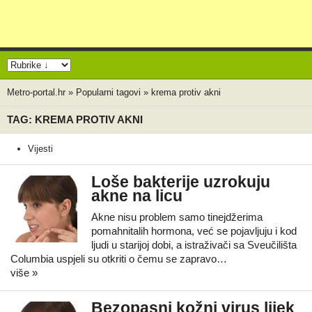
Metro-portal.hr
»
Popularni tagovi
»
krema protiv akni
TAG: KREMA PROTIV AKNI
Vijesti
Loše bakterije uzrokuju
akne na licu
Akne nisu problem samo tinejdžerima
pomahnitalih hormona, već se pojavljuju i kod
ljudi u starijoj dobi, a istraživači sa Sveučilišta
Columbia uspjeli su otkriti o čemu se zapravo…
više »
Bezopasni kožni virus lijek