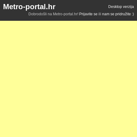
Metro-portal.hr
Desktop verzija
Dobrodošli na Metro-portal.hr!
Prijavite se
ili
nam se pridružite :)