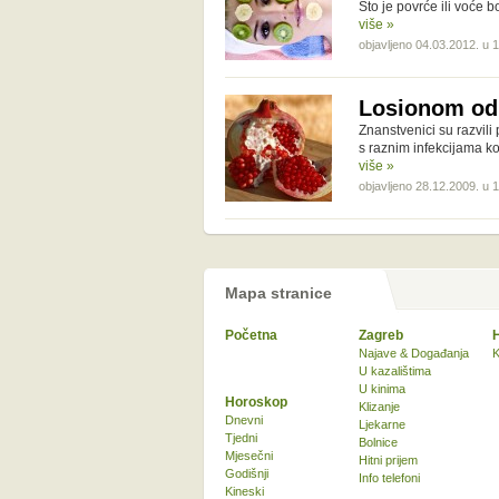
Što je povrće ili voće bo
više »
objavljeno 04.03.2012. u 
Losionom od 
Znanstvenici su razvili
s raznim infekcijama ko
više »
objavljeno 28.12.2009. u 
Mapa stranice
Početna
Zagreb
Najave & Događanja
K
U kazalištima
U kinima
Horoskop
Klizanje
Dnevni
Ljekarne
Tjedni
Bolnice
Mjesečni
Hitni prijem
Godišnji
Info telefoni
Kineski