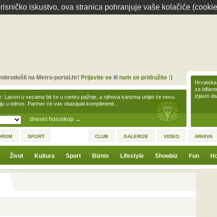
isničko iskustvo, ova stranica pohranjuje vaše kolačiće (cookie
obrodošli na Metro-portal.hr!
Prijavite se
ili
nam se pridružite :)
Hrvatska 
za biflan
izjavio da
v: Lavovi u vezama bit će u centru pažnje, a njihova karizma unijet će novu
iju u odnos. Partner će vas obasipati komplimenti…
dnevni horoskop
→
OROM
SPORT
CLUB
GALERIJE
VIDEO
ARHIVA
Život
Kultura
Sport
Biznis
Lifestyle
Showbiz
Fun
Ho