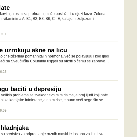
late
ekovita, a osim za prehranu, može poslužiti i u njezi kože. Zelena
, vitaminima A, B1, B2, B3, B6, C i E, kalcijem, željezom i
09:01
e uzrokuju akne na licu
 tinejdžerima pomahnitalih hormona, već se pojavljuju i kod ljudi
živači sa Sveučilišta Columbia uspjeli su otkriti o čemu se zapravo…
16:25
gu baciti u depresiju
no velikih problema sa svakodnevnim mirisima, a broj ljudi koji pate
lika kemijske intolerancije na mirise je puno veći nego što se…
09:59
 hladnjaka
su sredstvo za pripremanje raznih maski te losiona za lice i vrat.