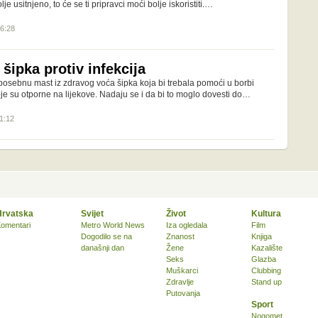
lje usitnjeno, to će se ti pripravci moći bolje iskoristiti.…
16:28
šipka protiv infekcija
 posebnu mast iz zdravog voća šipka koja bi trebala pomoći u borbi
je su otporne na lijekove. Nadaju se i da bi to moglo dovesti do…
11:12
Hrvatska
Svijet
Život
Kultura
omentari
Metro World News
Iza ogledala
Film
Dogodilo se na
Znanost
Knjiga
današnji dan
Žene
Kazalište
Seks
Glazba
Muškarci
Clubbing
Zdravlje
Stand up
Putovanja
Sport
Nogomet