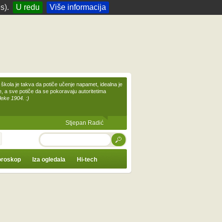
s).
U redu
Više informacija
škola je takva da potiče učenje napamet, idealna je
te, a sve potiče da se pokoravaju autoritetima
leke 1904. :)
Stjepan Radić
TRAŽI
roskop
Iza ogledala
Hi-tech