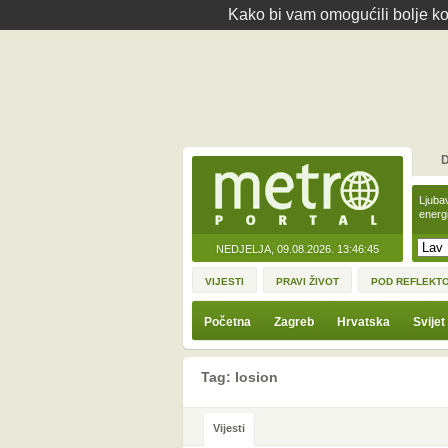
Kako bi vam omogućili bolje kor
D
Ljuba
energ
NEDJELJA, 09.08.2026.
13:46:45
VIJESTI
PRAVI ŽIVOT
POD REFLEKT
Početna
Zagreb
Hrvatska
Svijet
Tag: losion
Vijesti