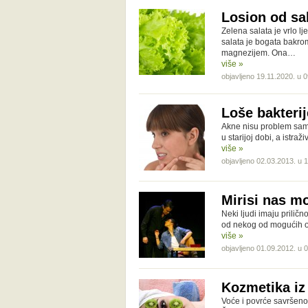
Losion od sa
Zelena salata je vrlo lj
salata je bogata bakrom
magnezijem. Ona…
više »
objavljeno 19.11.2020. u 
Loše bakterij
Akne nisu problem samo
u starijoj dobi, a istra
više »
objavljeno 02.03.2013. u 
Mirisi nas mo
Neki ljudi imaju prilič
od nekog od mogućih ob
više »
objavljeno 01.09.2012. u 
Kozmetika iz
Voće i povrće savršeno 