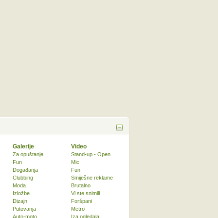
Galerije
Video
Za opuštanje
Stand-up - Open
Fun
Mic
Događanja
Fun
Clubbing
Smiješne reklame
Moda
Brutalno
Izložbe
Vi ste snimili
Dizajn
Foršpani
Putovanja
Metro
Auto-moto
Iza ogledala