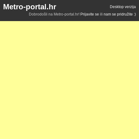
Metro-portal.hr
Desktop verzija
Dobrodošli na Metro-portal.hr!
Prijavite se
ili
nam se pridružite :)