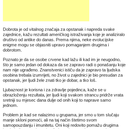
Dobrota je od vitalnog značaja za opstanak i napreda svake
zajednice, kažu rezultati američkog istraživanja koje je analiziralo
društvo od antike do danas. Prema njima, neke evolucijske
enigme mogu se objasniti upravo pomaganjem drugima i
dobrotom.
Poznato je da se osobe crvene kad lažu ili kad im je neugodno,
što je samo jedan od dokaza da se zapravo radi o ponašanju koje
nam nije ugrađeno. Znanstvenici ističu da je zapravo ta ljudska
osobina trebala izumrijeti, no život u zajednici je bio presudan za
opstanak, jer ljudi žele znati tko je dobar, a tko loš.
Ljubaznost je korisna i za zdravlje pojedinca, kaže se u
obrazloženju rezultata, jer ljudi koji svakom strancu pridrže vrata
sretniji su mjesec dana dulje od onih koji to naprave samo
jednom.
Problem je kad se nalazimo u grupama, jer smo u tom slučaju
manje skloni pomoći, ali na taj način štetimo svom
samopouzdanju i imunitetu. Oni koji redovito pomažu drugima