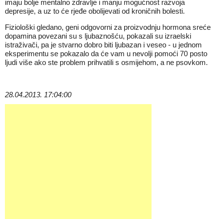
imaju bolje mentalno zdravlje i manju mogućnost razvoja
depresije, a uz to će rjeđe obolijevati od kroničnih bolesti.
Fiziološki gledano, geni odgovorni za proizvodnju hormona sreće
dopamina povezani su s ljubaznošću, pokazali su izraelski
istraživači, pa je stvarno dobro biti ljubazan i veseo - u jednom
eksperimentu se pokazalo da će vam u nevolji pomoći 70 posto
ljudi više ako ste problem prihvatili s osmijehom, a ne psovkom.
28.04.2013. 17:04:00