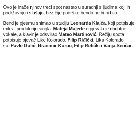
Ovo je inače njihov treći spot nastao u suradnji s ljudima koji ih
podržavaju i slušaju, bez čije podrške benda ne bi ni bilo.
Bend je pjesmu snimao u studiju
Leonarda Klaića
, koji potpisuje
miks i produkciju singla.
Mateja Majerle
otpjevala je dodatne
vokale, a klavir je odsvirao
Mateo Martinović
. Režiju spota
potpisuje pjevač Like Kolorado,
Filip Riđički
. Lika Kolorado
su:
Pavle Gulić, Branimir Kuruc, Filip Riđički i Vanja Senčar
.