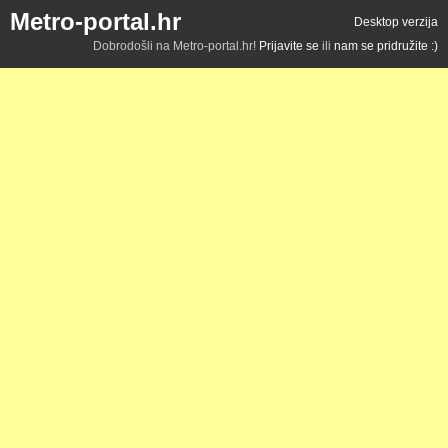
Metro-portal.hr
Desktop verzija
Dobrodošli na Metro-portal.hr!
Prijavite se
ili
nam se pridružite :)