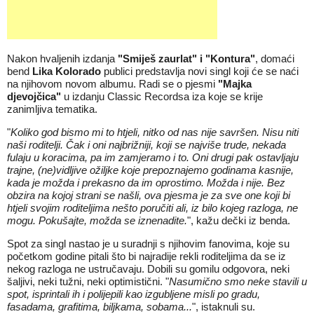
Nakon hvaljenih izdanja
"Smiješ zaurlat" i "Kontura"
, domaći
bend
Lika Kolorado
publici predstavlja novi singl koji će se naći
na njihovom novom albumu. Radi se o pjesmi
"Majka
djevojčica"
u izdanju Classic Recordsa iza koje se krije
zanimljiva tematika.
"
Koliko god bismo mi to htjeli, nitko od nas nije savršen. Nisu niti
naši roditelji. Čak i oni najbrižniji, koji se najviše trude, nekada
fulaju u koracima, pa im zamjeramo i to. Oni drugi pak ostavljaju
trajne, (ne)vidljive ožiljke koje prepoznajemo godinama kasnije,
kada je možda i prekasno da im oprostimo. Možda i nije. Bez
obzira na kojoj strani se našli, ova pjesma je za sve one koji bi
htjeli svojim roditeljima nešto poručiti ali, iz bilo kojeg razloga, ne
mogu. Pokušajte, možda se iznenadite.
", kažu dečki iz benda.
Spot za singl nastao je u suradnji s njihovim fanovima, koje su
početkom godine pitali što bi najradije rekli roditeljima da se iz
nekog razloga ne ustručavaju. Dobili su gomilu odgovora, neki
šaljivi, neki tužni, neki optimistični. "
Nasumično smo neke stavili u
spot, isprintali ih i polijepili kao izgubljene misli po gradu,
fasadama, grafitima, biljkama, sobama...
", istaknuli su.